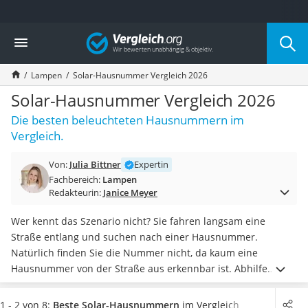
Die beliebtesten Vergleiche nach Kategorie
Vergleich
Wohnen
Matratzen-Topper
Lampen
Solar-Hausnummer Vergleich 2026
Matratzen
Konferenzlautsprecher
Solar-Hausnummer Vergleich 2026
Tageslichtlampe
Die besten beleuchteten Hausnummern im
Badlüfter
Vergleich.
Ergonomischer Bürostuhl
Bürohocker
Von:
Julia Bittner
Expertin
Außenleuchte mit Kamera
Fachbereich:
Lampen
Ozongeneratoren
Redakteurin:
Janice Meyer
Akku-Tischlampe
Konferenzmikrofon
Wer kennt das Szenario nicht? Sie fahren langsam eine
Klappmatratze
Straße entlang und suchen nach einer Hausnummer.
Duschkopf mit Kalkfilter
Natürlich finden Sie die Nummer nicht, da kaum eine
Aktenvernichter Sicherheitsstufe 4
Hausnummer von der Straße aus erkennbar ist. Abhilfe
Bettgitter
schafft da eine Solar-Hausnummer. Diese ist beleuchtet und
Spannbettlaken
kann, bei Tag und bei Nacht, optimal gesehen werden -
1 - 2 von 8:
Beste Solar-Hausnummern
im Vergleich