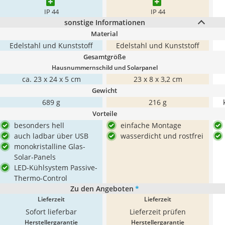
IP 44
IP 44
sonstige Informationen
Material
Edelstahl und Kunststoff
Edelstahl und Kunststoff
Gesamtgröße
Hausnummernschild und Solarpanel
ca. 23 x 24 x 5 cm
23 x 8 x 3,2 cm
Gewicht
689 g
216 g
Vorteile
besonders hell
einfache Montage
auch ladbar über USB
wasserdicht und rostfrei
monokristalline Glas-
Solar-Panels
LED-Kühlsystem Passive-
Thermo-Control
Zu den Angeboten
*
Lieferzeit
Lieferzeit
Sofort lieferbar
Lieferzeit prüfen
Herstellergarantie
Herstellergarantie