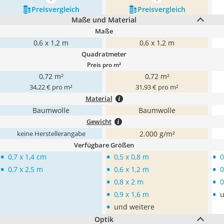
mehr anzeigen
mehr anzeigen
Preis­vergleich
Preis­vergleich
Maße und Material
Maße
0,6 x 1,2 m
0,6 x 1,2 m
Quadratmeter
Preis pro m²
0,72 m²
0,72 m²
34,22 € pro m²
31,93 € pro m²
Material
Baumwolle
Baumwolle
Gewicht
2.000 g/m²
keine Herstellerangabe
Verfügbare Größen
•
•
•
0,7 x 1,4 cm
0,5 x 0,8 m
0
•
•
•
0,7 x 2,5 m
0,6 x 1,2 m
0
•
•
0,8 x 2 m
0
•
•
0,9 x 1,6 m
u
•
und weitere
Optik