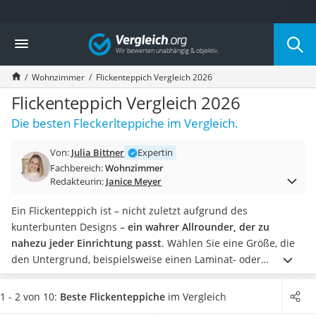
Die beliebtesten Vergleiche nach Kategorie
Vergleich
Wohnen
Matratzen-Topper
Wohnzimmer
Flickenteppich Vergleich 2026
Matratzen
Konferenzlautsprecher
Flickenteppich Vergleich 2026
Tageslichtlampe
Die besten Fleckerlteppiche im Vergleich.
Badlüfter
Ergonomischer Bürostuhl
Von:
Julia Bittner
Expertin
Bürohocker
Fachbereich:
Wohnzimmer
Außenleuchte mit Kamera
Redakteurin:
Janice Meyer
Ozongeneratoren
Akku-Tischlampe
Ein Flickenteppich ist – nicht zuletzt aufgrund des
Konferenzmikrofon
kunterbunten Designs –
ein wahrer Allrounder, der zu
Klappmatratze
nahezu jeder Einrichtung passt
. Wählen Sie eine Größe, die
Duschkopf mit Kalkfilter
den Untergrund, beispielsweise einen Laminat- oder
Aktenvernichter Sicherheitsstufe 4
Parkettboden, an den Rändern sichtbar lässt. So wirkt der
Bettgitter
Flickenteppich besonders gut.
Wählen Sie jetzt einen
1 - 2 von 10:
Beste Flickenteppiche
im Vergleich
Spannbettlaken
Flickenteppich aus unserer Vergleichstabelle,
der einen