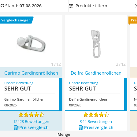
Topper 100 x 200
aus unserer Vergleichstabelle, wenn Sie sichergehen
Produkte filtern
Stand:
07.08.2026
Duschpaneel
möchten, dass diese mit vielen
Gardinenschienen
kompatibel
Höhenverstellbarer Schreibtisch
sind. Überzeugt hat uns hier im August 2026 besonders das
Vergleichssieger
Pre
Matratze 90 x 200 cm
Modell
Garimo Gardinenröllchen
*
mit seinen Eigenschaften.
Service
1 / 12
2 / 12
Garimo Gardinenröllchen
Delfra Gardinenröllchen
Unsere Bewertung
Unsere Bewertung
U
SEHR GUT
SEHR GUT
Garimo Gardinenröllchen
Delfra Gardinenröllchen
N
08/2026
08/2026
0
12428 Bewertungen
944 Bewertungen
Preis­vergleich
Preis­vergleich
Menge