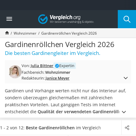
Die beliebtesten Vergleiche nach Kategorie
Vergleich
Wohnen
Matratzen-Topper
Wohnzimmer
Gardinenröllchen Vergleich 2026
Matratzen
Konferenzlautsprecher
Gardinenröllchen Vergleich 2026
Tageslichtlampe
Die besten Gardinengleiter im Vergleich.
Badlüfter
Ergonomischer Bürostuhl
Von:
Julia Bittner
Expertin
Bürohocker
Fachbereich:
Wohnzimmer
Außenleuchte mit Kamera
Redakteurin:
Janice Meyer
Ozongeneratoren
Akku-Tischlampe
Gardinen und Vorhänge werten nicht nur das Interieur auf,
Konferenzmikrofon
sondern überzeugen gleichermaßen mit zahlreichen
Klappmatratze
praktischen Vorteilen. Laut gängigen Tests im Internet
Duschkopf mit Kalkfilter
entscheidet die
Qualität der verwendeten Gardinenröllchen
Aktenvernichter Sicherheitsstufe 4
maßgeblich darüber, wie mühelos und störungsfrei sich
Bettgitter
ebendiese auf- und zuziehen lassen.
Wählen Sie jetzt
1 - 2 von 12:
Beste Gardinenröllchen
im Vergleich
Spannbettlaken
Gardinenröllchen mit einem
Standardmaß von 8 Millimetern