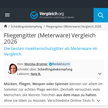
Die beliebtesten Vergleiche nach Kategorie
Vergleich
Baumarkt
Tresor feuerfest
Schädlingsbekämpfung
Fliegengitter (Meterware) Vergleich 2026
Makita-Akku-Rasenmäher
Kappsäge
Fliegengitter (Meterware) Vergleich
Smartes Türschloss
2026
Akku-Rasentrimmer
Die besten Insektenschutzgitter als Meterware im
Feuchtigkeitsmessgerät
Vergleich.
Split-Klimaanlage 2 Innengeräte
Pelletofen
Von:
Monika Bremer
Redakteurin
Bohrmaschine
schreibt über:
Schädlingsbekämpfung
Tiefbrunnenpumpe
Lektorin:
Nele B.
Fliesenschneider
Hochdruckreiniger
Mücken, Fliegen, Wespen oder Spinnen
können vor allem im
Doppelschleifer
Sommer zur echten Plage werden. Deshalb versuchen viele
Überwachungskamera
Menschen, die kleinen Tierchen
aus dem Haus zu halten
,
Benzinrasenmäher mit Elektrostart
ohne sie töten zu müssen. Verschiedene Online-Tests für
Akku-Laubsauger
Fliegengitter-Meterware raten zu
einem reißfesten