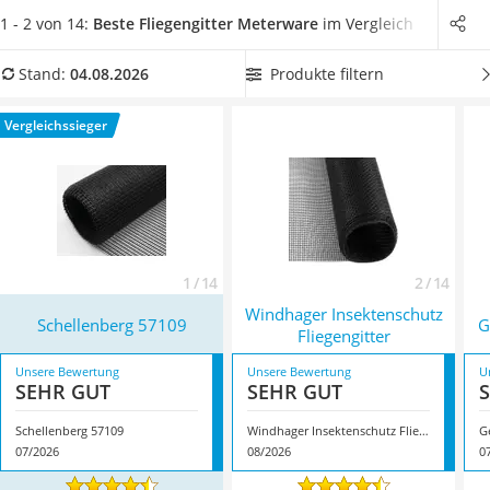
Löschdecke
Fliegengitter
, das langlebig und robust ist.
Fliegengitter gibt
1 - 2 von 14:
Beste Fliegengitter Meterware
im Vergleich
Multimeter
es als Meterware
mit verschiedenen Maschenweiten
. In
Winterharte Palmen
unserer Produkttabelle finden Sie Fliegengitter-Meterware
Produkte filtern
Stand:
04.08.2026
Gasdurchlauferhitzer
mit Beschichtung
, welche die Reinigung erleichtert.
Service
Überzeugt hat uns hier im August 2026 besonders das
Vergleichssieger
Modell
Schellenberg 57109
*
mit seinen Eigenschaften.
1 / 14
2 / 14
Windhager Insektenschutz
Schellenberg 57109
G
Fliegengitter
Unsere Bewertung
Unsere Bewertung
U
SEHR GUT
SEHR GUT
Schellenberg 57109
Windhager Insektenschutz Fliegengitter
G
07/2026
08/2026
0