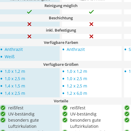
Reinigung möglich
Beschichtung
inkl. Befestigung
Verfügbare Farben
•
•
•
Anthrazit
Anthrazit
S
•
Weiß
Verfügbare Größen
•
•
•
1,0 x 1,2 m
1,0 x 1,2 m
1
•
•
1,0 x 2,5 m
1,0 x 2,5 m
•
•
1,4 x 1,5 m
1,2 x 2,5 m
•
•
1,4 x 2,5 m
1,2 x 6,0 m
Vorteile
reißfest
reißfest
UV-beständig
UV-beständig
besonders gute
besonders gute
Luftzirkulation
Luftzirkulation