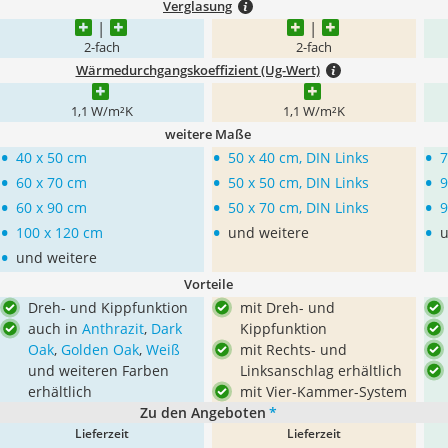
Verglasung
2-fach
2-fach
Wärmedurchgangskoeffizient (Ug-Wert)
1,1 W/m²K
1,1 W/m²K
weitere Maße
•
•
•
40 x 50 cm
50 x 40 cm, DIN Links
7
•
•
•
60 x 70 cm
50 x 50 cm, DIN Links
9
•
•
•
60 x 90 cm
50 x 70 cm, DIN Links
9
•
•
•
100 x 120 cm
und weitere
u
•
und weitere
Vorteile
Dreh- und Kippfunktion
mit Dreh- und
auch in
Anthrazit
,
Dark
Kippfunktion
Oak
,
Golden Oak
,
Weiß
mit Rechts- und
und weiteren Farben
Linksanschlag erhältlich
erhältlich
mit Vier-Kammer-System
Zu den Angeboten
*
Lieferzeit
Lieferzeit