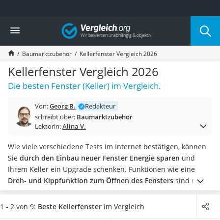
Die beliebtesten Vergleiche nach Kategorie
Vergleich
Baumarkt
Tresor feuerfest
Baumarktzubehör
Kellerfenster Vergleich 2026
Makita-Akku-Rasenmäher
Kappsäge
Kellerfenster Vergleich 2026
Smartes Türschloss
Die besten Fenster (Keller) im Vergleich.
Akku-Rasentrimmer
Feuchtigkeitsmessgerät
Von:
Georg B.
Redakteur
Split-Klimaanlage 2 Innengeräte
schreibt über:
Baumarktzubehör
Pelletofen
Lektorin:
Alina V.
Bohrmaschine
Tiefbrunnenpumpe
Wie viele verschiedene Tests im Internet bestätigen, können
Fliesenschneider
Sie
durch den Einbau neuer Fenster Energie sparen
und
Hochdruckreiniger
Ihrem Keller ein Upgrade schenken. Funktionen wie eine
Doppelschleifer
Dreh- und Kippfunktion zum Öffnen des Fensters
sind nur
Überwachungskamera
ein Vorteil, den neue Kellerfenster Ihnen verschaffen können.
Benzinrasenmäher mit Elektrostart
Bei Ihnen im Keller ist es oft kalt? Dann wählen Sie jetzt ein
1 - 2 von 9:
Beste Kellerfenster
im Vergleich
Akku-Laubsauger
Kellerfenster mit
2- oder besser 3-fach-Verglasung
.