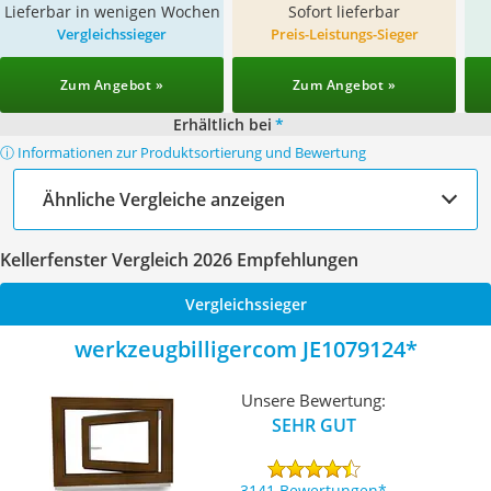
Lieferbar in wenigen Wochen
Sofort lieferbar
Vergleichssieger
Preis-Leistungs-Sieger
Zum Angebot »
Zum Angebot »
Erhältlich bei
*
ⓘ Informationen zur Produktsortierung und Bewertung
Ähnliche Vergleiche anzeigen
Kellerfenster Vergleich 2026 Empfehlungen
Vergleichssieger
werkzeugbilligercom JE1079124
Unsere Bewertung:
SEHR GUT
3141 Bewertungen