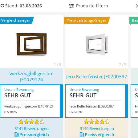
Löschdecke
Überzeugt hat uns hier im August 2026 besonders das
Produkte filtern
Stand:
03.08.2026
Multimeter
Modell
werkzeugbilligercom JE1079124
*
mit seinen
Winterharte Palmen
Eigenschaften.
Vergleichssieger
Preis-Leistungs-Sieger
Bes
Gasdurchlauferhitzer
Service
1 / 9
2 / 9
werkzeugbilligercom
Jeco Kellerfenster JE0200397
JE1079124
Unsere Bewertung
Unsere Bewertung
U
SEHR GUT
SEHR GUT
werkzeugbilligercom JE1079124
Jeco Kellerfenster JE0200397
F
07/2026
07/2026
0
3141 Bewertungen
3149 Bewertungen
Preis­vergleich
Preis­vergleich