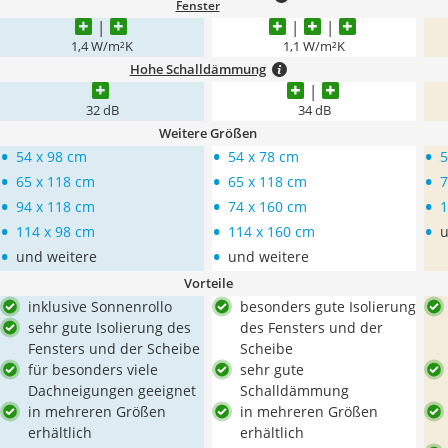
Fenster
1,4 W/m²K
1,1 W/m²K
Hohe Schalldämmung
32 dB
34 dB
Weitere Größen
•
•
•
54 x 98 cm
54 x 78 cm
5
•
•
•
65 x 118 cm
65 x 118 cm
7
•
•
•
94 x 118 cm
74 x 160 cm
1
•
•
•
114 x 98 cm
114 x 160 cm
u
•
•
und weitere
und weitere
Vorteile
inklusive Sonnenrollo
besonders gute Isolierung
sehr gute Isolierung des
des Fensters und der
Fensters und der Scheibe
Scheibe
für besonders viele
sehr gute
Dachneigungen geeignet
Schalldämmung
in mehreren Größen
in mehreren Größen
erhältlich
erhältlich