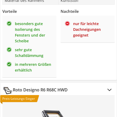
Material des Rahmens
Kunststoff
Vorteile
Nachteile
besonders gute
nur für leichte
Isolierung des
Dachneigungen
Fensters und der
geeignet
Scheibe
sehr gute
Schalldämmung
in mehreren Größen
erhältlich
Roto Designo R6 R68C HWD
Preis-Leistungs-Sieger