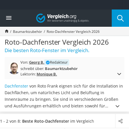
Die beliebtesten Vergleiche nach Kategorie
Vergleich
Baumarkt
Tresor feuerfest
Baumarktzubehör
Roto-Dachfenster Vergleich 2026
Makita-Akku-Rasenmäher
Kappsäge
Roto-Dachfenster Vergleich 2026
Smartes Türschloss
Die besten Roto-Fenster im Vergleich.
Akku-Rasentrimmer
Feuchtigkeitsmessgerät
Von:
Georg B.
Redakteur
Split-Klimaanlage 2 Innengeräte
schreibt über:
Baumarktzubehör
Pelletofen
Lektorin:
Monique B.
Bohrmaschine
Tiefbrunnenpumpe
Dachfenster
von Roto Frank eignen sich für die Installation in
Fliesenschneider
Dachflächen, um natürliches Licht und Belüftung in
Hochdruckreiniger
Innenräume zu bringen. Sie sind in verschiedenen Größen
Doppelschleifer
und Ausführungen erhältlich und bieten sowohl für
Überwachungskamera
Neubauten als auch für bestehende Gebäude eine passende
Benzinrasenmäher mit Elektrostart
Lösung. Die Dachfenster unterscheiden sich laut diversen
1 - 2 von 8:
Beste Roto-Dachfenster
im Vergleich
Akku-Laubsauger
Tests im Internet in ihrer
Wärmedämmung, der