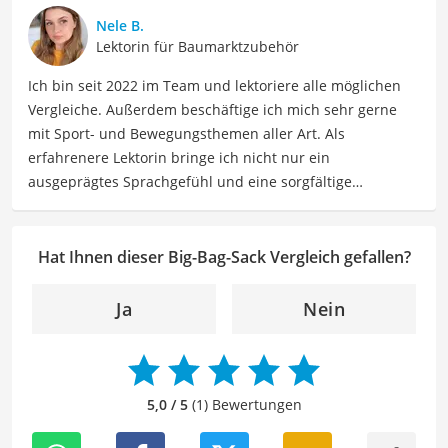
Nele B.
Lektorin für Baumarktzubehör
Ich bin seit 2022 im Team und lektoriere alle möglichen
Vergleiche. Außerdem beschäftige ich mich sehr gerne
mit Sport- und Bewegungsthemen aller Art. Als
erfahrenere Lektorin bringe ich nicht nur ein
ausgeprägtes Sprachgefühl und eine sorgfältige
Arbeitsweise mit, sondern auch mein Interesse an
sportlichen Aktivitäten. Durch meine Tätigkeit als Lektorin
kann ich dazu beitragen, Texte inhaltlich präzise, gut
Hat Ihnen dieser Big-Bag-Sack Vergleich gefallen?
strukturiert und sprachlich einwandfrei zu gestalten.
Mein Ziel ist es, unsere Inhalte auf ihre inhaltliche
Ja
Nein
Kohärenz, logische Schlüssigkeit und stilistische Qualität
zu überprüfen sowie gegebenenfalls zu verbessern. Mit
meinem Hintergrund im Bereich Sport und meiner Liebe
zur geschriebenen Sprache trage ich dazu bei, dass
5,0 / 5
(1) Bewertungen
unsere Vergleiche ansprechend, verständlich sowie
fehlerfrei sind.