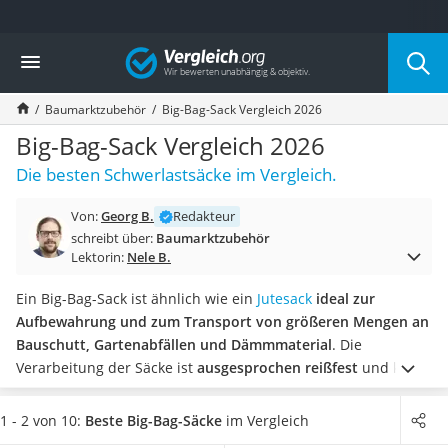
Die beliebtesten Vergleiche nach Kategorie
Vergleich
Baumarkt
Tresor feuerfest
Baumarktzubehör
Big-Bag-Sack Vergleich 2026
Makita-Akku-Rasenmäher
Kappsäge
Big-Bag-Sack Vergleich 2026
Smartes Türschloss
Die besten Schwerlastsäcke im Vergleich.
Akku-Rasentrimmer
Feuchtigkeitsmessgerät
Von:
Georg B.
Redakteur
Split-Klimaanlage 2 Innengeräte
schreibt über:
Baumarktzubehör
Pelletofen
Lektorin:
Nele B.
Bohrmaschine
Tiefbrunnenpumpe
Ein Big-Bag-Sack ist ähnlich wie ein
Jutesack
ideal zur
Fliesenschneider
Aufbewahrung und zum Transport von größeren Mengen an
Hochdruckreiniger
Bauschutt, Gartenabfällen und Dämmmaterial
. Die
Doppelschleifer
Verarbeitung der Säcke ist
ausgesprochen reißfest
und kann
Überwachungskamera
so bis zu 1,5 Tonnen an Gewicht zuverlässig tragen.
Gängige
Benzinrasenmäher mit Elektrostart
Online-Tests von Schwerlastsäcken zeigen, dass
die
1 - 2 von 10:
Beste Big-Bag-Säcke
im Vergleich
Akku-Laubsauger
Witterungsbeständigkeit des Materials
wichtig ist, damit die