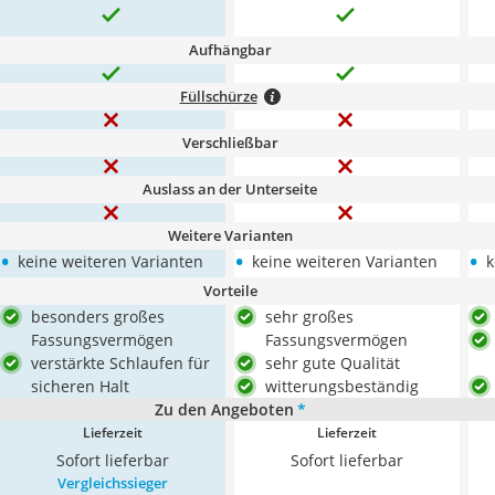
Aufhängbar
Füllschürze
Verschließbar
Auslass an der Unterseite
Weitere Varianten
•
•
•
keine weiteren Varianten
keine weiteren Varianten
k
Vorteile
besonders großes
sehr großes
Fassungsvermögen
Fassungsvermögen
verstärkte Schlaufen für
sehr gute Qualität
sicheren Halt
witterungsbeständig
Zu den Angeboten
*
Lieferzeit
Lieferzeit
Sofort lieferbar
Sofort lieferbar
Vergleichssieger