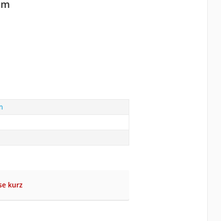
5 m
m
se kurz