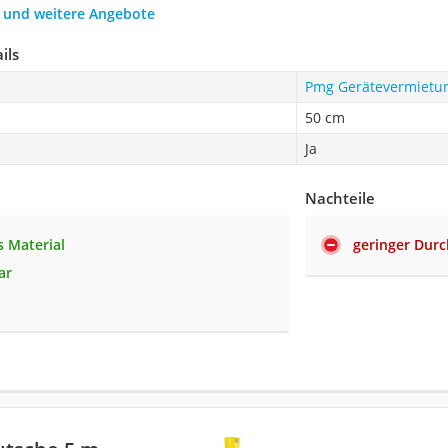
h und weitere Angebote
ils
Pmg Gerätevermietun
50 cm
Ja
Nachteile
s Material
geringer Dur
ar