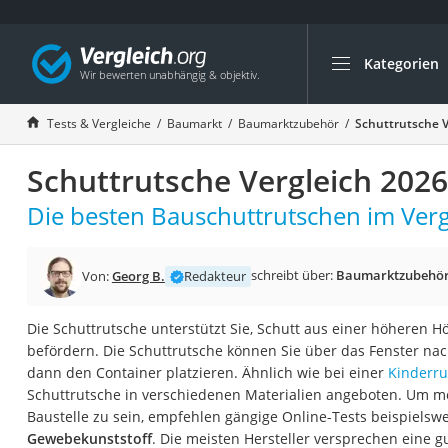
Kategorien
Die beliebtesten V
Baumarkt
Tests & Vergleiche
Baumarkt
Baumarktzubehör
Schuttrutsche V
Tresor feuerfest
Schuttrutsche Vergleich 2026
Makita-Akku-Rase
Kappsäge
Die besten Bauschuttrutschen im Verg
Smartes Türschlos
Akku-Rasentrimm
schreibt über:
Baumarktzubehö
Von:
Georg B.
Redakteur
Feuchtigkeitsmess
Die Schuttrutsche unterstützt Sie, Schutt aus einer höheren H
Split-Klimaanlage 
befördern. Die Schuttrutsche können Sie über das Fenster na
Pelletofen
dann den Container platzieren. Ähnlich wie bei einer
Kinderru
Schuttrutsche in verschiedenen Materialien angeboten. Um mö
Bohrmaschine
Baustelle zu sein, empfehlen gängige Online-Tests beispielsw
Tiefbrunnenpump
Gewebekunststoff
. Die meisten Hersteller versprechen eine gu