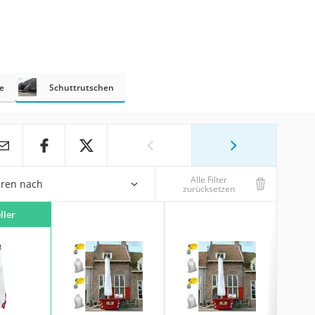
e
Schuttrutschen
Alle Filter
eren nach
zurücksetzen
ller