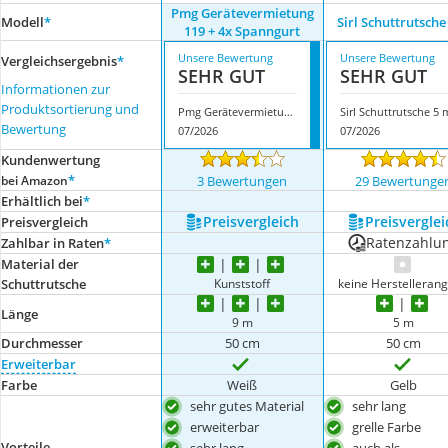
Pmg Gerätevermietung
Modell
*
Sirl Schuttrutsche
119 + 4x Spanngurt
Unsere Bewertung
Unsere Bewertung
Vergleichsergebnis
*
SEHR GUT
SEHR GUT
Informationen zur
Produktsortierung und
Pmg Gerätevermietung 119 + 4x Spanngurt
Sirl Schuttrutsche 5 
Bewertung
07/2026
07/2026
Kundenwertung
*
bei Amazon
3 Bewertungen
29 Bewertunge
Erhältlich bei
*
Preis­vergleich
Preis­verglei
Preis­vergleich
Ratenzahlu
Zahlbar in Raten
*
Material der
Kunststoff
keine Herstelleran
Schuttrutsche
Länge
9 m
5 m
Durchmesser
50 cm
50 cm
Erweiterbar
Farbe
Weiß
Gelb
sehr gutes Material
sehr lang
erweiterbar
grelle Farbe
Vorteile
sehr lang
auch als