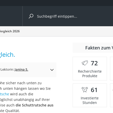
ergleiche nach Kategorie
ergleich 2026
nmäher
Fakten zum 
leich.
s
72
er
r
Lektorin:
Janina S.
Recherchierte
Produkte
gerät
öhe sicher nach unten zu
2 Innengeräte
61
ch unten hängen lassen wo Sie
tsche
wird auch die
Investierte
glichst unabhängig auf Ihrer
Stunden
eise auch
die Schuttrutsche aus
e
te Qualität.