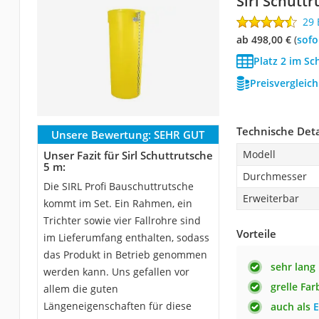
Sirl Schutt
29
ab 498,00 €
(
Sof
Platz 2 im Sc
Preisvergleic
Technische Deta
Unsere Bewertung:
SEHR GUT
Modell
Unser Fazit für Sirl Schuttrutsche
5 m:
Durchmesser
Die SIRL Profi Bauschuttrutsche
Erweiterbar
kommt im Set. Ein Rahmen, ein
Trichter sowie vier Fallrohre sind
Vorteile
im Lieferumfang enthalten, sodass
das Produkt in Betrieb genommen
sehr lang
werden kann. Uns gefallen vor
grelle Far
allem die guten
Längeneigenschaften für diese
auch als
E