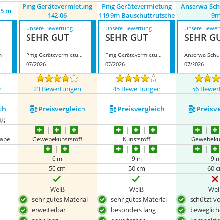
Pmg Gerätevermietung
Pmg Gerätevermietung
Anserwa Sch
 5 m
142-06
119 9m Bauschuttrutsche
9
Unsere Bewertung
Unsere Bewertung
Unsere Bewer
SEHR GUT
SEHR GUT
SEHR G
m
Pmg Gerätevermietung 142-06
Pmg Gerätevermietung 119 9m Bauschuttrutsche
07/2026
07/2026
07/2026
n
23 Bewertungen
45 Bewertungen
56 Bewer
ch
Preis­vergleich
Preis­vergleich
Preis­v
ng
gabe
Gewebekunststoff
Kunststoff
Gewebekun
6 m
9 m
9 
50 cm
50 cm
60 
Weiß
Weiß
Wei
sehr gutes Material
sehr gutes Material
schützt v
erweiterbar
besonders lang
beweglich
sehr lang
erweiterbar
kompakte