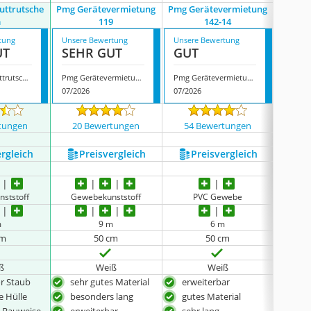
uttrutsche
Pmg Gerätevermietung
Pmg Gerätevermietung
An
m
119
‎142-14
tung
Unsere Bewertung
Unsere Bewertung
Unsere
UT
SEHR GUT
GUT
GUT
Anserwa Schuttrutsche 9m
Pmg Gerätevermietung 119
Pmg Gerätevermietung ‎142-14
Anser
07/2026
07/2026
07/202
tungen
20 Bewertungen
54 Bewertungen
56 
ergleich
Preis­vergleich
Preis­vergleich
P
ststoff
Gewebekunststoff
PVC Gewebe
P
m
9 m
6 m
cm
50 cm
50 cm
ß
Weiß
Weiß
or Staub
sehr gutes Material
erweiterbar
bew
e Hülle
besonders lang
gutes Material
schü
 Bauweise
erweiterbar
sehr lang
kom