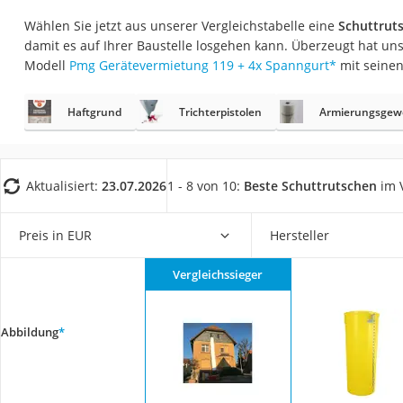
Fliesenschneider
Wählen Sie jetzt aus unserer Vergleichstabelle eine
Schuttrut
Hochdruckreinige
damit es auf Ihrer Baustelle losgehen kann. Überzeugt hat uns
Modell
Pmg Gerätevermietung 119 + 4x Spanngurt
*
mit seinen
Doppelschleifer
Überwachungska
Haftgrund
Trichterpistolen
Armierungsgew
Benzinrasenmäher 
Akku-Laubsauger
Löschdecke
Aktualisiert:
23.07.2026
1 - 8 von 10:
Beste Schuttrutschen
im V
Multimeter
Preis in EUR
Hersteller
Winterharte Palm
Gasdurchlauferhit
Vergleichssieger
Service
Abbildung
*