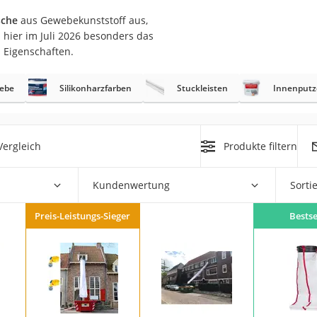
sche
aus Gewebekunststoff aus,
r
 hier im Juli 2026 besonders das
 Eigenschaften.
mera
ebe
Silikonharzfarben
Stuckleisten
Innenputz
mit Elektrostart
ergleich
Produkte filtern
Kundenwertung
Sorti
en
zer
Preis-Leistungs-Sieger
Bestse