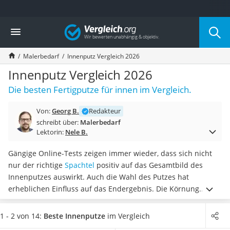
Die beliebtesten Vergleiche nach Kategorie
Vergleich
Baumarkt
Tresor feuerfest
Malerbedarf
Innenputz Vergleich 2026
Makita-Akku-Rasenmäher
Kappsäge
Innenputz Vergleich 2026
Smartes Türschloss
Die besten Fertigputze für innen im Vergleich.
Akku-Rasentrimmer
Feuchtigkeitsmessgerät
Von:
Georg B.
Redakteur
Split-Klimaanlage 2 Innengeräte
schreibt über:
Malerbedarf
Pelletofen
Lektorin:
Nele B.
Bohrmaschine
Tiefbrunnenpumpe
Gängige Online-Tests zeigen immer wieder, dass sich nicht
Fliesenschneider
nur der richtige
Spachtel
positiv auf das Gesamtbild des
Hochdruckreiniger
Innenputzes auswirkt. Auch die Wahl des Putzes hat
Doppelschleifer
erheblichen Einfluss auf das Endergebnis. Die Körnung
Überwachungskamera
entscheidet beispielsweise, wie
prägnant oder fein das
Benzinrasenmäher mit Elektrostart
Resultat ausschaut
. Für gewöhnlich wird ein feinerer
1 - 2 von 14:
Beste Innenputze
im Vergleich
Akku-Laubsauger
Innenputz als angenehmer wahrgenommen.
Wählen Sie jetzt