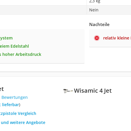
2,3 kg
Nein
Nachteile
System
relativ kleine
reiem Edelstahl
 hoher Arbeitsdruck
et
Wisamic 4 Jet
6 Bewertungen
t lieferbar
)
tzpistole Vergleich
h und weitere Angebote