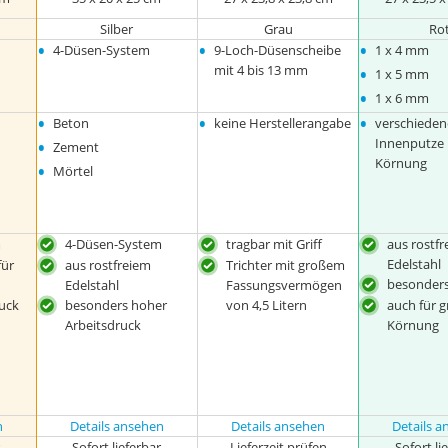
Silber
Grau
Ro
•
•
•
4-Düsen-System
9-Loch-Düsenscheibe
1 x 4 mm
•
mit 4 bis 13 mm
1 x 5 mm
•
1 x 6 mm
•
•
•
Beton
keine Herstellerangabe
verschieden
•
Innenputze
Zement
Körnung
•
Mörtel
m
4-Düsen-System
tragbar mit Griff
aus rostf
Edelstahl
für
aus rostfreiem
Trichter mit großem
besonders
Edelstahl
Fassungsvermögen
uck
besonders hoher
von 4,5 Litern
auch für 
Arbeitsdruck
Körnung
n
Details ansehen
Details ansehen
Details 
r
Sofort lieferbar
Lieferzeit prüfen
Sofort li