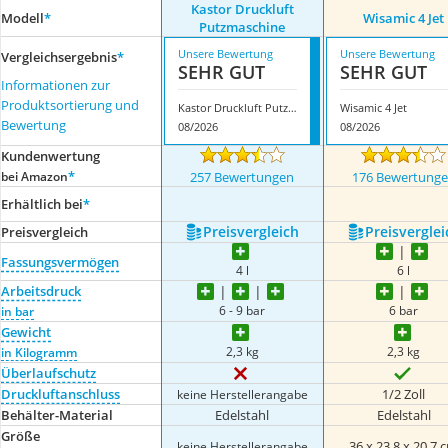
Kastor Druckluft
Modell
*
Wisamic 4 Jet
Putzmaschine
Unsere Bewertung
Unsere Bewertung
Vergleichsergebnis
*
SEHR GUT
SEHR GUT
Informationen zur
Produktsortierung und
Kastor Druckluft Putzmaschine
Wisamic 4 Jet
Bewertung
08/2026
08/2026
Kundenwertung
*
bei Amazon
257 Bewertungen
176 Bewertung
Erhältlich bei
*
Preis­vergleich
Preis­verglei
Preis­vergleich
Fassungsvermögen
4 l
6 l
Arbeitsdruck
6 - 9 bar
6 bar
in bar
Gewicht
2,3 kg
2,3 kg
in Kilogramm
Überlaufschutz
Druckluftanschluss
1/2 Zoll
keine Herstellerangabe
Behälter-Material
Edelstahl
Edelstahl
Größe
36 x 23,8 x 20,7 
keine Herstellerangabe