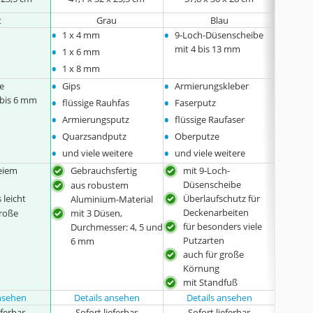
t
Grau
Blau
•
•
•
1 x 4 mm
9-Loch-Düsenscheibe
1 x 4
•
•
mit 4 bis 13 mm
1 x 6 mm
1 x 6
•
•
1 x 8 mm
1 x 8
•
•
•
e
Gips
Armierungskleber
Kalk-,
•
•
 bis 6 mm
Weiße
flüssige Rauhfas
Faserputz
•
•
•
versc
Armierungsputz
flüssige Raufaser
•
•
Quarzsandputz
Oberputze
•
•
und viele weitere
und viele weitere
reiem
Gebrauchsfertig
mit 9-Loch-
Über
Düsenscheibe
Dec
aus robustem
 leicht
Überlaufschutz für
bes
Aluminium-Material
Deckenarbeiten
Fas
große
mit 3 Düsen,
für besonders viele
auch
Durchmesser: 4, 5 und
Putzarten
Kör
6 mm
auch für große
Körnung
mit Standfuß
ansehen
Details ansehen
Details ansehen
Det
eferbar
Sofort lieferbar
Sofort lieferbar
Sof