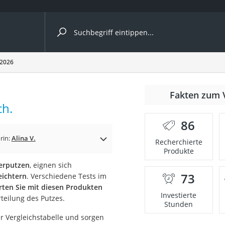
ergleiche nach Kategorie
 2026
nmäher
Fakten zum 
ch.
s
86
er
rin:
Alina V.
Recherchierte
Produkte
gerät
verputzen
, eignen sich
2 Innengeräte
73
eichtern
. Verschiedene Tests im
rten Sie mit diesen Produkten
Investierte
teilung des Putzes.
Stunden
e
er Vergleichstabelle und sorgen