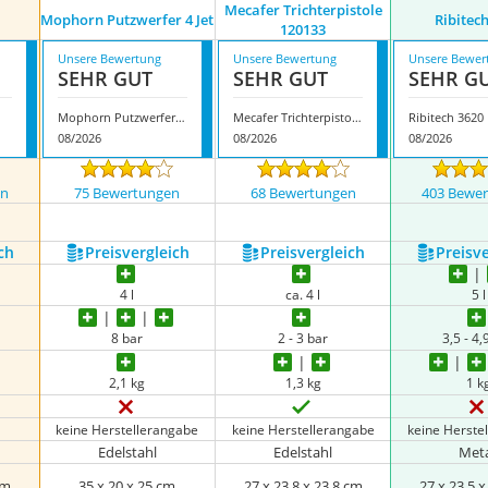
Mecafer Trichterpistole
Mophorn Putzwerfer 4 Jet
Ribitec
120133
Unsere Bewertung
Unsere Bewertung
Unsere Bewer
SEHR GUT
SEHR GUT
SEHR G
Mophorn Putzwerfer 4 Jet
Mecafer Trichterpistole 120133
Ribitech 3620
08/2026
08/2026
08/2026
en
75 Bewertungen
68 Bewertungen
403 Bewe
ch
Preis­vergleich
Preis­vergleich
Preis­v
4 l
ca. 4 l
5 l
8 bar
2 - 3 bar
3,5 - 4,
2,1 kg
1,3 kg
1 k
keine Herstellerangabe
keine Herstellerangabe
keine Herste
Edelstahl
Edelstahl
Meta
cm
35 x 20 x 25 cm
27 x 23,8 x 23,8 cm
27 x 23,5 