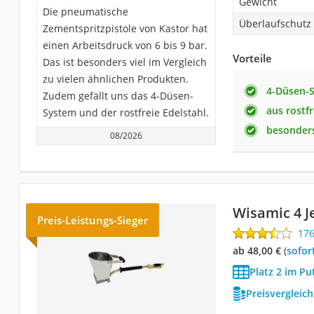
Gewicht
Die pneumatische
Überlaufschutz
Zementspritzpistole von Kastor hat
einen Arbeitsdruck von 6 bis 9 bar.
Vorteile
Das ist besonders viel im Vergleich
zu vielen ähnlichen Produkten.
4-Düsen-
Zudem gefällt uns das 4-Düsen-
aus rostf
System und der rostfreie Edelstahl.
besonders
08/2026
Wisamic 4 J
Preis-Leistungs-Sieger
17
ab 48,00 €
(
Sofor
Platz 2 im Pu
Preisvergleic