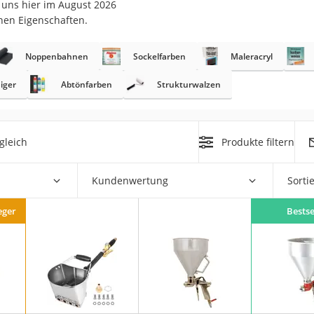
t uns hier im August 2026
nen Eigenschaften.
r
Noppenbahnen
Sockelfarben
Maleracryl
mera
iger
Abtönfarben
Strukturwalzen
mit Elektrostart
gleich
Produkte filtern
Kundenwertung
Sorti
en
zer
eger
Bestse