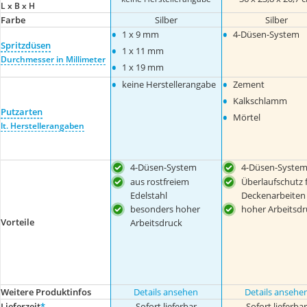
L x B x H
Farbe
Silber
Silber
•
•
1 x 9 mm
4-Düsen-System
Spritzdüsen
•
1 x 11 mm
Durchmesser in Millimeter
•
1 x 19 mm
•
•
keine Herstellerangabe
Zement
•
Kalkschlamm
Putzarten
•
Mörtel
lt. Herstellerangaben
4-Düsen-System
4-Düsen-Syste
aus rostfreiem
Überlaufschutz 
Edelstahl
Deckenarbeiten
besonders hoher
hoher Arbeitsdr
Vorteile
Arbeitsdruck
Weitere Produktinfos
Details ansehen
Details ansehe
Lieferzeit
*
Sofort lieferbar
Sofort lieferba