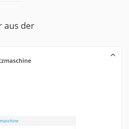
r aus der
utzmaschine
zmaschine