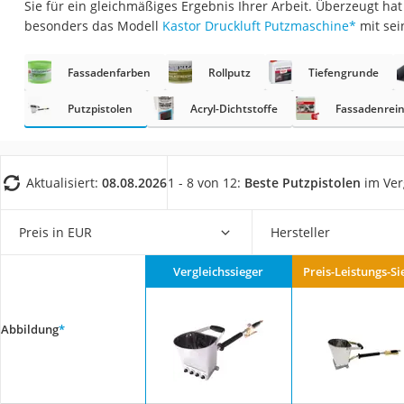
Sie für ein gleichmäßiges Ergebnis Ihrer Arbeit. Überzeugt ha
Fliesenschneider
besonders das Modell
Kastor Druckluft Putzmaschine
*
mit sei
Hochdruckreinige
Doppelschleifer
Fassadenfarben
Rollputz
Tiefengrunde
Überwachungska
Putzpistolen
Acryl-Dichtstoffe
Fassadenrein
Benzinrasenmäher 
Akku-Laubsauger
Aktualisiert:
08.08.2026
1 - 8 von 12:
Beste Putzpistolen
im Ver
Löschdecke
Multimeter
Preis in EUR
Hersteller
Winterharte Palm
Gasdurchlauferhit
Vergleichssieger
Preis-Leistungs-Si
Service
Abbildung
*