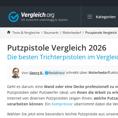
Kategorien
Die beliebtesten V
Baumarkt
Tests & Vergleiche
Baumarkt
Malerbedarf
Putzpistole Vergleich
Tresor feuerfest
Putzpistole Vergleich 2026
Makita-Akku-Rase
Kappsäge
Die besten Trichterpistolen im Verglei
Smartes Türschlos
Akku-Rasentrimm
schreibt über:
Malerbedarf
Lekto
Von:
Georg B.
Redakteur
Feuchtigkeitsmess
Geht es darum, eine
Wand oder eine Decke professionell zu 
Split-Klimaanlage 
Putzpistolen oder Putzwerfer ideal, um
Ihnen die Arbeit zu erl
Pelletofen
Internet von diversen Putzpistolen zeigen Ihnen,
welche Putza
verarbeiten können
. Ein
Kompressor
übernimmt dabei die Ver
Bohrmaschine
Tiefbrunnenpump
Wählen Sie jetzt eine besonders leichte Putzpistole aus unser