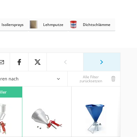
Isoliersprays
Lehmputze
Dichtschlämme
Alle Filter
eren nach
zurücksetzen
ller