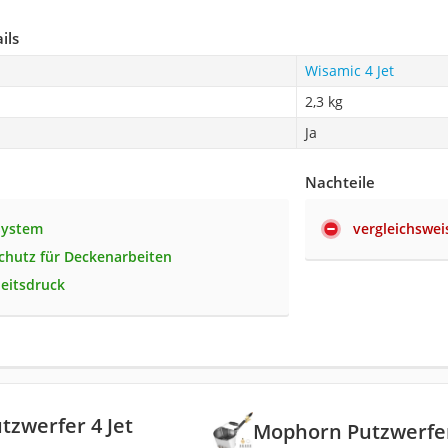
ils
Wisamic 4 Jet
2,3 kg
Ja
Nachteile
System
vergleichswei
chutz für Deckenarbeiten
eitsdruck
zwerfer 4 Jet
Mophorn Putzwerfer