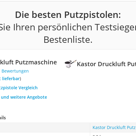
Die besten Putzpistolen:
ie Ihren persönlichen Testsiege
Bestenliste.
kluft Putzmaschine
Kastor Druckluft P
7 Bewertungen
t lieferbar
)
tzpistole Vergleich
h und weitere Angebote
ils
Kastor Druckluft Put