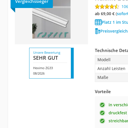
Vergleichssieger
10
ab 69,00 €
(
Sofor
Platz 1 im St
Preisvergleic
Technische Deta
Unsere Bewertung
SEHR GUT
Modell
Heximo ZG33
Anzahl Leisten
08/2026
Maße
Vorteile
in versch
druckfest
streichba