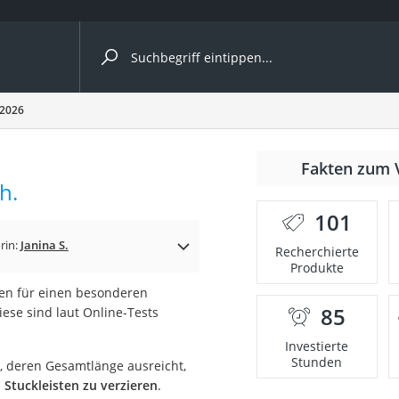
ergleiche nach Kategorie
 2026
nmäher
Fakten zum 
h.
s
101
er
rin:
Janina S.
Recherchierte
Produkte
gerät
en für einen besonderen
2 Innengeräte
85
iese sind laut Online-Tests
Investierte
Stunden
e, deren Gesamtlänge ausreicht,
e
 Stuckleisten zu verzieren
.