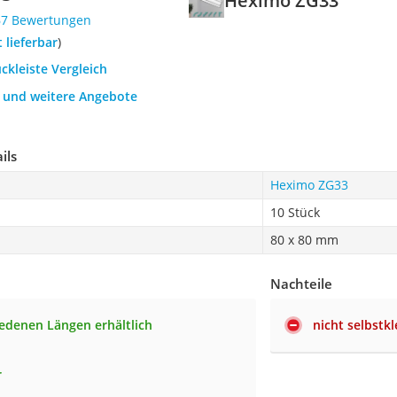
Heximo ZG33
67 Bewertungen
t lieferbar
)
uckleiste Vergleich
h und weitere Angebote
ils
Heximo ZG33
10 Stück
80 x 80 mm
Nachteile
iedenen Längen erhältlich
nicht selbstk
r