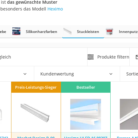
 ist
das gewünschte Muster
6 besonders das Modell
Heximo
r
ebe
Silikonharzfarben
Stuckleisten
Innenputz
mera
mit Elektrostart
leich
Produkte filtern
Kundenwertung
Sorti
en
Preis-Leistungs-Sieger
Bestseller
zer