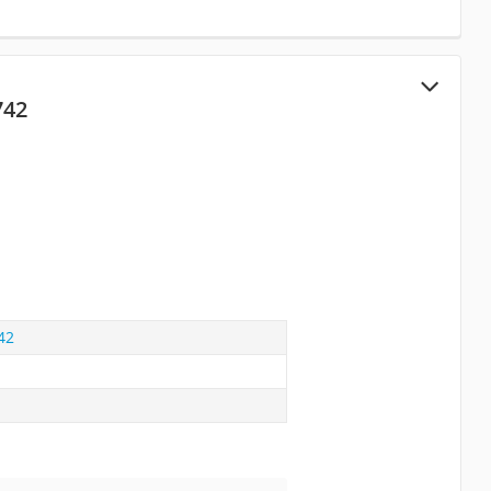
742
42