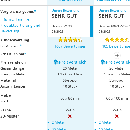
Modell
*
Heximo ZG33
Dekosa 400715512
Unsere Bewertung
Unsere Bewertung
Vergleichsergebnis
*
SEHR GUT
SEHR GUT
Informationen zur
Produktsortierung und
Heximo ZG33
Dekosa 40071551267
Bewertung
08/2026
08/2026
Kundenwertung
*
bei Amazon
1067 Bewertungen
105 Bewertung
Erhältlich bei
*
mehr a
Preis­vergleich
Preis­verglei
Preis­vergleich
Gesamtlänge
20 Meter
20 Meter
Preis pro Meter
3,45 € pro Meter
4,52 € pro Mete
Material
Styropor
Styropor
Anzahl Leisten
10 Stück
10 Stück
Maße
80 x 80 mm
60 x 100 mm
B x T
Farbe
Weiß
Weiß
3D-Muster
•
•
2 Meter
2 Meter
•
•
30 Meter
10 Meter