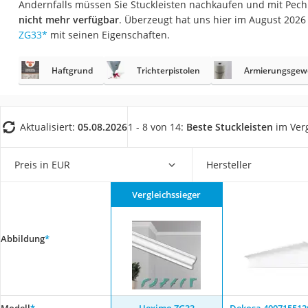
Andernfalls müssen Sie Stuckleisten nachkaufen und mit Pech
Fliesenschneider
nicht mehr verfügbar
. Überzeugt hat uns hier im August 202
Hochdruckreinige
ZG33
*
mit seinen Eigenschaften.
Doppelschleifer
Haftgrund
Trichterpistolen
Armierungsgew
Überwachungska
Benzinrasenmäher 
Akku-Laubsauger
Aktualisiert:
05.08.2026
1 - 8 von 14:
Beste Stuckleisten
im Verg
Löschdecke
Multimeter
Preis in EUR
Hersteller
Winterharte Palm
Vergleichssieger
Gasdurchlauferhit
Service
Abbildung
*