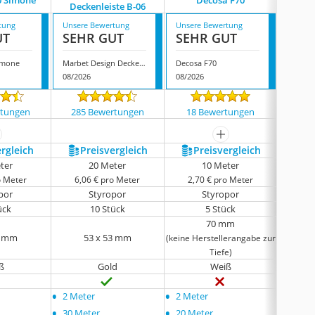
0 Simone
Decosa F70
Marbe
Deckenleiste B-06
tung
Unsere Bewertung
Unsere Bewertung
Unsere
UT
SEHR GUT
SEHR GUT
GUT
imone
Marbet Design Deckenleiste B-06
Decosa F70
Marbet
08/2026
08/2026
08/202
rtungen
285 Bewertungen
18 Bewertungen
826
ehr anzeigen
mehr anzeigen
ergleich
Preis­vergleich
Preis­vergleich
P
ter
20 Meter
10 Meter
o Meter
6,06 € pro Meter
2,70 € pro Meter
1,6
por
Styropor
Styropor
ück
10 Stück
5 Stück
70 mm
0 mm
53 x 53 mm
(keine Herstellerangabe zur
Tiefe)
ß
Gold
Weiß
•
•
•
2 Meter
2 Meter
30 Me
•
•
•
30 Meter
20 Meter
40 Me