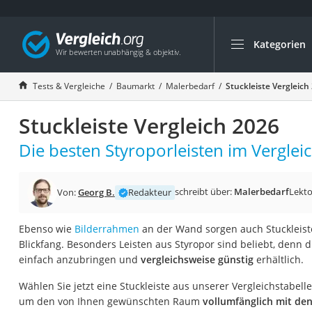
Kategorien
Die beliebtesten V
Baumarkt
Tests & Vergleiche
Baumarkt
Malerbedarf
Stuckleiste Vergleich
Tresor feuerfest
Stuckleiste Vergleich 2026
Makita-Akku-Rase
Kappsäge
Die besten Styroporleisten im Vergleic
Smartes Türschlos
Akku-Rasentrimm
schreibt über:
Malerbedarf
Lekto
Von:
Georg B.
Redakteur
Feuchtigkeitsmess
Ebenso wie
Bilderrahmen
an der Wand sorgen auch Stuckleist
Split-Klimaanlage 
Blickfang. Besonders Leisten aus Styropor sind beliebt, denn d
Pelletofen
einfach anzubringen und
vergleichsweise günstig
erhältlich.
Bohrmaschine
Wählen Sie jetzt eine Stuckleiste aus unserer Vergleichstabell
Tiefbrunnenpump
um den von Ihnen gewünschten Raum
vollumfänglich mit den