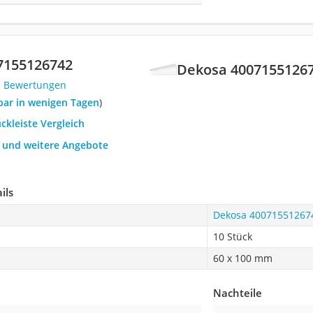
7155126742
Dekosa 4007155126
5 Bewertungen
rbar in wenigen Tagen
)
uckleiste Vergleich
h und weitere Angebote
ils
Dekosa 40071551267
10 Stück
60 x 100 mm
Nachteile