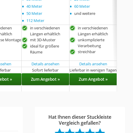
•
•
•
40 Meter
60 Meter
50 Me
•
•
•
50 Meter
und weitere
und w
•
112 Meter
iedenen
in verschiedenen
in verschiedenen
in 
ältlich
Längen erhältlich
Längen erhältlich
Läng
ose Montage
mit 3D-Muster
unkomplizierte
lei
Verarbeitung
ideal für größere
stre
streichbar
Räume
ansehen
Details ansehen
Details ansehen
eferbar
Sofort lieferbar
Lieferbar in wenigen Tagen
Sof
ebot »
Zum Angebot »
Zum Angebot »
Zu
Hat Ihnen dieser Stuckleiste
Vergleich gefallen?