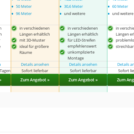
•
•
•
50 Meter
30,6 Meter
60 Meter
•
•
•
96 Meter
und weitere
und weitere
n
in verschiedenen
in verschiedenen
in versch
h
Längen erhältlich
Längen erhältlich
Längen erh
r
mit 3D-Muster
für LED-Streifen
probleml
empfehlenswert
e
ideal für größere
streichbar
unkomplizierte
Räume
Montage
n
Details ansehen
Details ansehen
Details 
 Tagen
Sofort lieferbar
Sofort lieferbar
Sofort li
»
Zum Angebot »
Zum Angebot »
Zum Ang