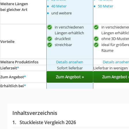
Weitere Längen
•
•
40 Meter
50 Meter
bei gleicher Art
•
und weitere
in verschiedenen
in verschiedene
Längen erhältlich
Längen erhältlic
druckfest
ohne 3D-Muste
Vorteile
streichbar
ideal für größer
Räume
Weitere Produktinfos
Details ansehen
Details ansehe
Lieferzeit
*
Sofort lieferbar
Lieferbar in wenigen
Zum Angebot »
Zum Angebot 
Zum Angebot
*
Erhältlich bei
*
Inhaltsverzeichnis
Stuckleiste Vergleich 2026