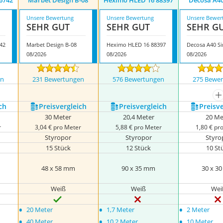
6742
Marbet Design B-08
Heximo HLED 16 88397
Decosa A4
Unsere Bewertung
Unsere Bewertung
Unsere Bewer
SEHR GUT
SEHR GUT
SEHR G
42
Marbet Design B-08
Heximo HLED 16 88397
Decosa A40 S
08/2026
08/2026
08/2026
en
231 Bewertungen
576 Bewertungen
275 Bewe
nzeigen
m
ch
Preis­vergleich
Preis­vergleich
Preis­v
30 Meter
20,4 Meter
20 Me
r
3,04 € pro Meter
5,88 € pro Meter
1,80 € pr
Styropor
Styropor
Styro
15 Stück
12 Stück
10 St
48 x 58 mm
90 x 35 mm
30 x 3
Weiß
Weiß
Wei
•
•
•
20 Meter
1,7 Meter
2 Meter
•
•
•
40 Meter
10,2 Meter
10 Meter