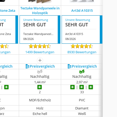
Tectake Wandpaneele in
Stone Zeta
Art3d A10315
Grace 
Holzoptik
tung
Unsere Bewertung
Unsere Bewertung
Unsere
UT
SEHR GUT
SEHR GUT
SEH
one Zeta
Tectake Wandpaneele in Holzoptik
Art3d A10315
08/2026
08/2026
08/202
tungen
1499 Bewertungen
8930 Bewertungen
1551
mehr anzeigen
ergleich
Preis­vergleich
Preis­vergleich
P
ltig
Nachhaltig
Nachhaltig
N
²
1,44 m²
2,97 m²
2
33
C
MDF/Echtholz
PVC
gon
Holz
Diamant
arz
Eiche hell
Weiß