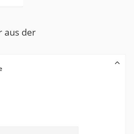
r aus der
e