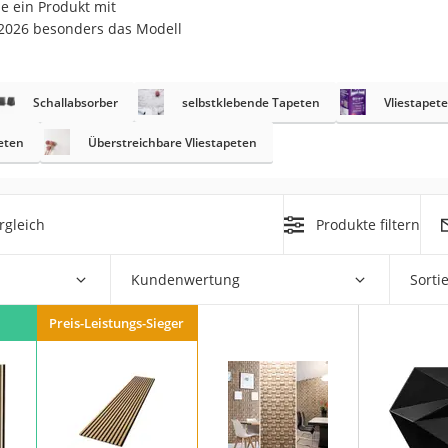
le ein Produkt mit
 2026 besonders das Modell
r
Schallabsorber
selbstklebende Tapeten
Vliestapete
mera
mit Elektrostart
eten
Überstreichbare Vliestapeten
rgleich
Produkte filtern
en
Kundenwertung
Sorti
zer
Preis-Leistungs-Sieger