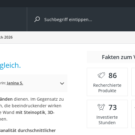
ergleiche nach Kategorie
ch 2026
nmäher
Fakten zum 
leich.
s
86
er
rin:
Janina S.
Recherchierte
Produkte
gerät
Wänden
dienen. Im Gegensatz zu
2 Innengeräte
73
ch, die beeindruckender wirken
hre Wand
mit Steinoptik, 3D-
Investierte
hen.
Stunden
e
analität durchschnittlicher