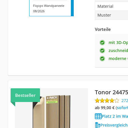
Fiqops Wandpaneele
Material
08/2026
Muster
Vorteile
mit 3D-Op
zuschnei
moderne 
Tonor 2447
Bestseller
27
ab 99,00 €
(
Sofor
Platz 2 im W
Preisvergleic