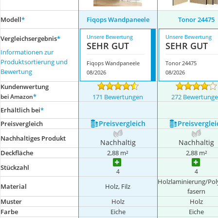
Modell
*
Fiqops Wandpaneele
Tonor 24475
Unsere Bewertung
Unsere Bewertung
Vergleichsergebnis
*
SEHR GUT
SEHR GUT
Informationen zur
Produktsortierung und
Fiqops Wandpaneele
Tonor 24475
Bewertung
08/2026
08/2026
Kundenwertung
*
bei Amazon
171 Bewertungen
272 Bewertung
Erhältlich bei
*
Preis­vergleich
Preis­verglei
Preis­vergleich
Nachhaltiges Produkt
Nachhaltig
Nachhaltig
Deckfläche
2,88 m²
2,88 m²
Stückzahl
4
4
Holzlaminierung/Pol
Material
Holz, Filz
fasern
Muster
Holz
Holz
Farbe
Eiche
Eiche