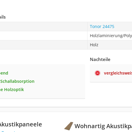
ils
Tonor 24475
Holzlaminierung/Poly
Holz
Nachteile
bend
vergleichswei
 Schallabsorption
he Holzoptik
Akustikpaneele
Wohnartig Akustikp