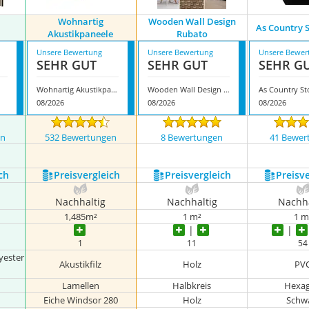
Wohnartig
Wooden Wall Design
As Country 
Akustikpaneele
Rubato
Unsere Bewertung
Unsere Bewertung
Unsere Bewer
SEHR GUT
SEHR GUT
SEHR G
Wohnartig Akustikpaneele
Wooden Wall Design Rubato
As Country St
08/2026
08/2026
08/2026
en
532 Bewertungen
8 Bewertungen
41 Bewer
ch
Preis­vergleich
Preis­vergleich
Preis­v
Nachhaltig
Nachhaltig
Nachha
1,485m²
1 m²
1 m
1
11
54
yester
Akustikfilz
Holz
PV
Lamellen
Halbkreis
Hexa
Eiche Windsor 280
Holz
Schw