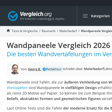
Kategorien
Die beliebtesten V
Baumarkt
Tests & Vergleiche
Baumarkt
Malerbedarf
Wandpaneele Verglei
Tresor feuerfest
Wandpaneele Vergleich 2026
Makita-Akku-Rase
Kappsäge
Die besten Wandvertäfelungen im Verg
Smartes Türschlos
Akku-Rasentrimm
schreibt über:
Malerbedarf
Lekto
Von:
Georg B.
Redakteur
Feuchtigkeitsmess
Wandpaneele sind Tafeln, die zur
äußeren Verkleidung von 
Split-Klimaanlage 
Vliestapeten
sind Wandpaneele
in vielfältigen Design
erhältli
Pelletofen
als reine 2D-Motive auf Papier. So können Sie zum Beispiel I
Reliefs, abstrakten Formen und geometrischen Figuren
verse
Bohrmaschine
Tiefbrunnenpump
Laut Online-Tests sind die Tafeln
der moderne Ersatz für die B