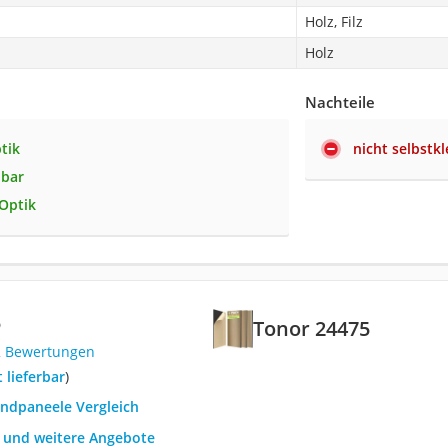
Holz, Filz
Holz
Nachteile
tik
nicht selbstk
dbar
Optik
5
Tonor 24475
2 Bewertungen
t lieferbar
)
andpaneele Vergleich
h und weitere Angebote