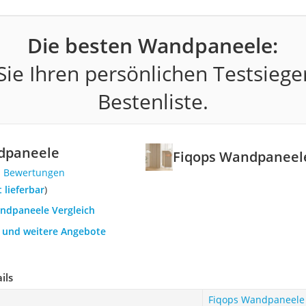
Die besten Wandpaneele:
ie Ihren persönlichen Testsiege
Bestenliste.
dpaneele
Fiqops Wandpaneel
1 Bewertungen
t lieferbar
)
andpaneele Vergleich
h und weitere Angebote
ils
Fiqops Wandpaneele