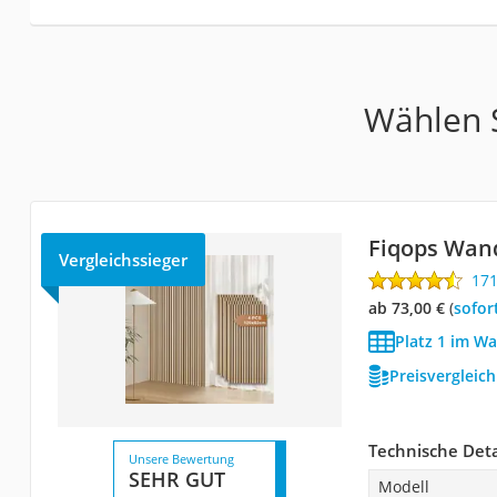
Wählen S
Fiqops Wan
Vergleichssieger
17
ab 73,00 €
(
Sofor
Platz 1 im W
Preisvergleic
Technische Deta
Unsere Bewertung
SEHR GUT
Modell