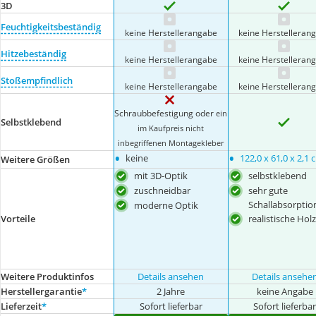
3D
Feuchtigkeitsbeständig
keine Herstellerangabe
keine Herstelleran
Hitzebeständig
keine Herstellerangabe
keine Herstelleran
Stoßempfindlich
keine Herstellerangabe
keine Herstelleran
Schraubbefestigung oder
ein
Selbstklebend
im Kaufpreis nicht
inbegriffenen Montagekleber
•
•
keine
122,0 x 61,0 x 2,1 
Weitere Größen
mit 3D-Optik
selbstklebend
zuschneidbar
sehr gute
Schallabsorptio
moderne Optik
Vorteile
realistische Hol
Weitere Produktinfos
Details ansehen
Details ansehe
Herstellergarantie
*
2 Jahre
keine Angabe
Lieferzeit
*
Sofort lieferbar
Sofort lieferba