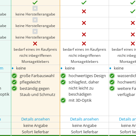
gabe
keine Herstellerangabe
gabe
keine Herstellerangabe
gabe
keine Herstellerangabe
bedarf eines im Kaufpreis
bedarf eines im Kaufpreis
bedarf eines 
nicht inbegriffenen
nicht inbegriffenen
nicht inbeg
Montageklebers
Montageklebers
Montagek
•
•
•
cm
keine
keine
keine
große Farbauswahl
hochwertiges Design
wasserdic
pflegeleicht
schlagfest, daher
hochwerti
n
nicht leicht zu
beständig gegen
weitere F
zoptik
beschädigen
Staub und Schmutz
verfügbar
mit 3D-Optik
n
Details ansehen
Details ansehen
Details 
keine Angabe
keine Angabe
keine A
r
Sofort lieferbar
Sofort lieferbar
Sofort li