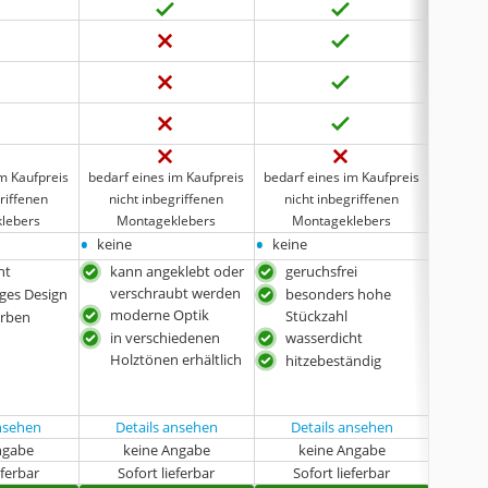
im Kaufpreis
bedarf eines im Kaufpreis
bedarf eines im Kaufpreis
bedarf 
riffenen
nicht inbegriffenen
nicht inbegriffenen
nich
lebers
Montageklebers
Montageklebers
Mo
•
•
•
keine
keine
keine
ht
kann angeklebt oder
geruchsfrei
bes
verschraubt werden
Stü
ges Design
besonders hohe
moderne Optik
was
Stückzahl
arben
in verschiedenen
wasserdicht
hoc
Holztönen erhältlich
hitzebeständig
schl
nich
bes
ansehen
Details ansehen
Details ansehen
ngabe
keine Angabe
keine Angabe
k
eferbar
Sofort lieferbar
Sofort lieferbar
Sof