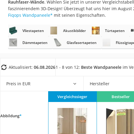
Rauhfaser-Wände
. Wählen Sie jetzt in unserer Vergleichstabel
Fliesenschneider
faszinierendem 3D-Design! Überzeugt hat uns hier im August
Hochdruckreinige
Fiqops Wandpaneele
*
mit seinen Eigenschaften.
Doppelschleifer
Vliestapeten
Akustikbilder
Türtapeten
Überwachungska
Benzinrasenmäher 
Dämmtapeten
Glasfasertapeten
Flüssigtap
Akku-Laubsauger
Löschdecke
Aktualisiert:
06.08.2026
1 - 8 von 12:
Beste Wandpaneele
im Ve
Multimeter
Winterharte Palm
Preis in EUR
Hersteller
Gasdurchlauferhit
Vergleichssieger
Bestseller
Service
Abbildung
*