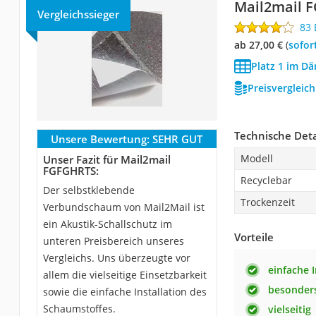
Mail2mail 
Vergleichssieger
83
ab 27,00 €
(
Sofor
Platz 1 im D
Preisvergleic
Technische Deta
Unsere Bewertung:
SEHR GUT
Modell
Unser Fazit für Mail2mail
FGFGHRTS:
Recyclebar
Der selbstklebende
Trockenzeit
Verbundschaum von Mail2Mail ist
ein Akustik-Schallschutz im
Vorteile
unteren Preisbereich unseres
Vergleichs. Uns überzeugte vor
einfache I
allem die vielseitige Einsetzbarkeit
besonders
sowie die einfache Installation des
Schaumstoffes.
vielseitig