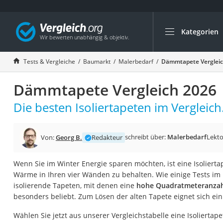
Kategorien
Die beliebtesten V
Baumarkt
Tests & Vergleiche
Baumarkt
Malerbedarf
Dämmtapete Vergleic
Tresor feuerfest
Dämmtapete Vergleich 2026
Makita-Akku-Rase
Kappsäge
Die besten Isoliertapeten im Vergleich
Smartes Türschlos
Akku-Rasentrimm
schreibt über:
Malerbedarf
Lekto
Von:
Georg B.
Redakteur
Feuchtigkeitsmess
Wenn Sie im Winter Energie sparen möchten, ist eine Isolierta
Split-Klimaanlage 
Wärme in Ihren vier Wänden zu behalten. Wie einige Tests im 
Pelletofen
isolierende Tapeten, mit denen eine
hohe Quadratmeteranzah
besonders beliebt. Zum Lösen der alten Tapete eignet sich ei
Bohrmaschine
Tiefbrunnenpump
Wählen Sie jetzt aus unserer Vergleichstabelle eine Isoliertap