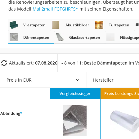
die Renovierungsarbeiten zu beschleunigen. Überzeugt hat u
Fliesenschneider
das Modell
Mail2mail FGFGHRTS
*
mit seinen Eigenschaften.
Hochdruckreinige
Doppelschleifer
Vliestapeten
Akustikbilder
Türtapeten
Überwachungska
Dämmtapeten
Glasfasertapeten
Flüssigtap
Benzinrasenmäher 
Akku-Laubsauger
Aktualisiert:
07.08.2026
1 - 8 von 11:
Beste Dämmtapeten
im Ve
Löschdecke
Multimeter
Preis in EUR
Hersteller
Winterharte Palm
Gasdurchlauferhit
Vergleichssieger
Preis-Leistungs-Si
Service
Abbildung
*