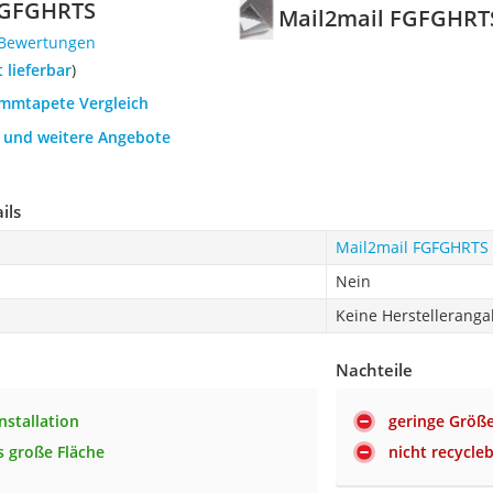
FGFGHRTS
Mail2mail FGFGHRT
 Bewertungen
t lieferbar
)
ämmtapete Vergleich
h und weitere Angebote
ils
Mail2mail FGFGHRTS
Nein
Keine Herstellerang
Nachteile
nstallation
geringe Größ
 große Fläche
nicht recycle