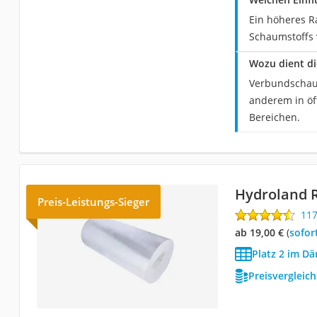
Ein höheres R
Schaumstoffs 
Wozu dient d
Verbundschaum
anderem in öf
Bereichen.
Hydroland R
Preis-Leistungs-Sieger
11
ab 19,00 €
(
Sofor
Platz 2 im D
Preisvergleic