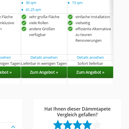
•
•
30 qm
15 qm
•
41,25 qm
e Fläche
sehr große Fläche
einfache Installation
bes
Flä
inklusive
viele Rollen
vielseitig
einf
en
andere Größen
effiziente Alternative
Foli
verfügbar
zu teuren
all
Renovierungen
ansehen
Details ansehen
Details ansehen
Det
enigen Tagen
Lieferbar in wenigen Tagen
Sofort lieferbar
Sof
ebot »
Zum Angebot »
Zum Angebot »
Zu
Hat Ihnen dieser Dämmtapete
Vergleich gefallen?