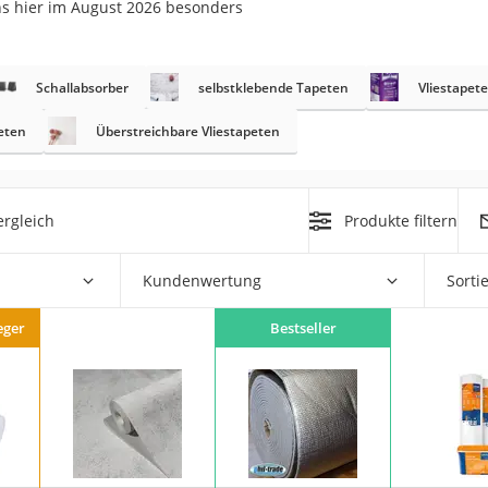
ns hier im August 2026 besonders
r
Schallabsorber
selbstklebende Tapeten
Vliestapete
mera
eten
Überstreichbare Vliestapeten
mit Elektrostart
rgleich
Produkte filtern
Kundenwertung
Sorti
en
zer
eger
Bestseller