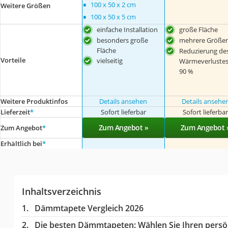
•
100 x 50 x 2 cm
Weitere Größen
•
100 x 50 x 5 cm
einfache Installation
große Fläche
besonders große
mehrere Größe
Fläche
Reduzierung de
Vorteile
vielseitig
Wärmeverluste
90 %
Weitere Produktinfos
Details ansehen
Details ansehe
Lieferzeit
*
Sofort lieferbar
Sofort lieferba
Zum Angebot »
Zum Angebot 
Zum Angebot
*
Erhältlich bei
*
Inhaltsverzeichnis
Dämmtapete Vergleich 2026
Die besten Dämmtapeten:
Wählen Sie Ihren persön