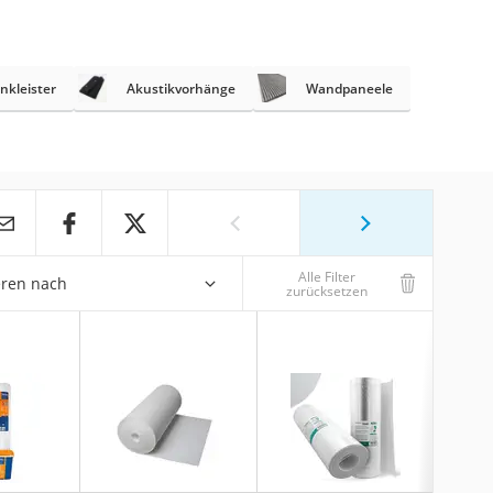
nkleister
Akustikvorhänge
Wandpaneele
Alle Filter
eren nach
zurücksetzen