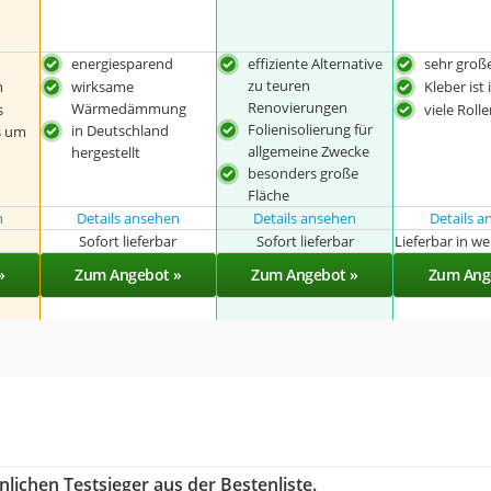
energiesparend
effiziente Alternative
sehr groß
zu teuren
n
wirksame
Kleber ist 
Renovierungen
Wärmedämmung
s
viele Roll
Folienisolierung für
in Deutschland
s um
allgemeine Zwecke
hergestellt
besonders große
Fläche
n
Details ansehen
Details ansehen
Details 
r
Sofort lieferbar
Sofort lieferbar
Lieferbar in w
»
Zum Angebot »
Zum Angebot »
Zum Ang
lichen Testsieger aus der Bestenliste.