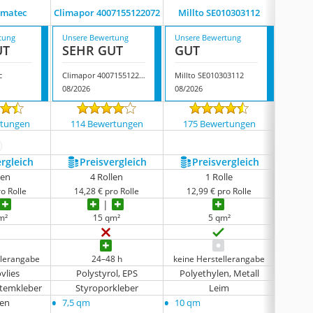
limatec
Climapor 4007155122072
Millto SE010303112
Aqbau 
tung
Unsere Bewertung
Unsere Bewertung
Unsere
UT
SEHR GUT
GUT
GUT
c
Climapor 4007155122072
Millto SE010303112
Aqbau 
08/2026
08/2026
08/202
rtungen
114 Bewertungen
175 Bewertungen
75 
ehr anzeigen
ergleich
Preis­vergleich
Preis­vergleich
P
len
4 Rollen
1 Rolle
o Rolle
14,28 € pro Rolle
12,99 € pro Rolle
13,
m²
15 qm²
5 qm²
llerangabe
24–48 h
keine Herstellerangabe
keine 
vlies
Polystyrol, EPS
Polyethylen, Metall
Polyst
stemkleber
Styroporkleber
Leim
•
•
•
ren
7,5 qm
10 qm
keine