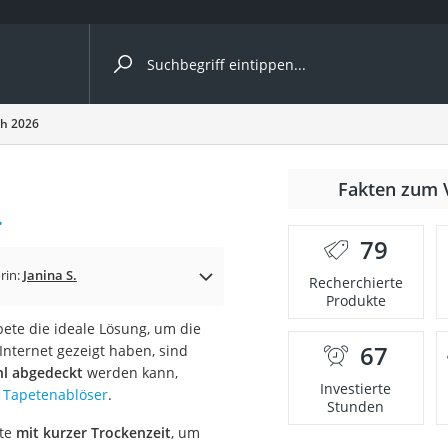
ergleiche nach Kategorie
h 2026
nmäher
Fakten zum 
.
s
79
er
rin:
Janina S.
Recherchierte
Produkte
gerät
pete die ideale Lösung, um die
2 Innengeräte
67
Internet gezeigt haben, sind
l abgedeckt
werden kann,
Investierte
n
Tapetenablöser
.
Stunden
e
ete
mit kurzer Trockenzeit
, um