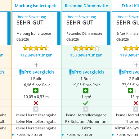
Marburg Isoliertapete
Recambo Dämmmatte
Erfurt K
e
Unsere Bewertung
Unsere Bewertung
Unsere Bewer
SEHR GUT
SEHR GUT
SEHR G
roland Reflexionsfolie
Marburg Isoliertapete
Recambo Dämmmatte
Erfurt Klimate
08/2026
08/2026
08/2026
en
112 Bewertungen
153 Bewertungen
119 Bewe
mehr anzeigen
m
ch
Preis­vergleich
Preis­vergleich
Preis­v
1 Rolle
1 Rolle
2 Rol
e
16,96 € pro Rolle
19,95 € pro Rolle
73,95 € pr
10,05 x 0,53 m
1 qm²
15 q
gabe
keine Herstellerangabe
keine Herstellerangabe
keine Herste
all
PE-Schaum, Aluminium
Thermo
keine Herstellerangabe
Leim
KlimaTec-Sy
gabe
keine Herstellerangabe
•
•
•
keine weiteren
keine weiteren
keine weite