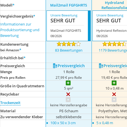
Hydroland
Modell
*
Mail2mail FGFGHRTS
Reflexionsfoli
Unsere Bewertung
Unsere Bewertung
Vergleichsergebnis
*
SEHR GUT
SEHR GUT
Informationen zur
Produktsortierung und
Mail2mail FGFGHRTS
Hyd
Bewertung
08/2026
08/2026
Kundenwertung
*
bei Amazon
83 Bewertungen
1179 Bewertung
Erhältlich bei
*
Preis­vergleich
Preis­verglei
Preis­vergleich
Menge
1 Rolle
1 Rolle
Preis pro Rollen
27,99 € pro Rolle
19,40 € pro Roll
Größe in Quadratmetern
5 qm²
10 x 0,48 m
Recyclebar
Trockenzeit
keine Herstellerangabe
keine Herstelleran
Material
PE-Schaum
Polyethylen, Met
Zu verwendender Kleber
selbstklebende
keine Herstelleran
•
•
100 x 50 x 3 cm
5 x 0,48 m