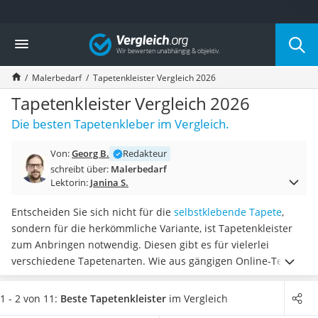
Die beliebtesten Vergleiche nach Kategorie
Vergleich
Baumarkt
Tresor feuerfest
Malerbedarf
Tapetenkleister Vergleich 2026
Makita-Akku-Rasenmäher
Kappsäge
Tapetenkleister Vergleich 2026
Smartes Türschloss
Die besten Tapetenkleber im Vergleich.
Akku-Rasentrimmer
Feuchtigkeitsmessgerät
Von:
Georg B.
Redakteur
Split-Klimaanlage 2 Innengeräte
schreibt über:
Malerbedarf
Pelletofen
Lektorin:
Janina S.
Bohrmaschine
Tiefbrunnenpumpe
Entscheiden Sie sich nicht für die
selbstklebende Tapete
,
Fliesenschneider
sondern für die herkömmliche Variante, ist Tapetenkleister
Hochdruckreiniger
zum Anbringen notwendig. Diesen gibt es für vielerlei
Doppelschleifer
verschiedene Tapetenarten. Wie aus gängigen Online-Tests
Überwachungskamera
hervorgeht, können Sie
mit bereits fertig gemischtem
Benzinrasenmäher mit Elektrostart
Kleister viel Zeit sparen
. Produkte in Pulverform müssen Sie
1 - 2 von 11:
Beste Tapetenkleister
im Vergleich
Akku-Laubsauger
hingegen zunächst mit Wasser vermengen und quellen