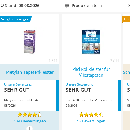
Löschdecke
lassen.
Wählen Sie jetzt aus unserer Vergleichstabelle
einen
Produkte filtern
Stand:
08.08.2026
Multimeter
Tapetenkleister mit hoher Ergiebigkeit
, damit Sie Ihre
Winterharte Palmen
Tapezierarbeiten wie geplant umsetzen können. Überzeugt
Vergleichssieger
Pre
Gasdurchlauferhitzer
hat uns hier im August 2026 besonders das Modell
Metylan
Service
Tapetenkleister
*
mit seinen Eigenschaften.
1 / 11
2 / 11
Plid Rollkleister für
Metylan Tapetenkleister
Sch
Vliestapeten
Unsere Bewertung
Unsere Bewertung
U
SEHR GUT
SEHR GUT
Metylan Tapetenkleister
Plid Rollkleister für Vliestapeten
S
08/2026
08/2026
0
1090 Bewertungen
58 Bewertungen