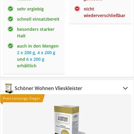
sehr ergiebig
nicht
wiederverschließbar
schnell einsatzbereit
besonders starker
Halt
auch in den Mengen
2 x 200 g
,
4 x 200 g
und
6 x 200 g
erhältlich
Schöner Wohnen Vlieskleister
Preis-Leistungs-Sieger