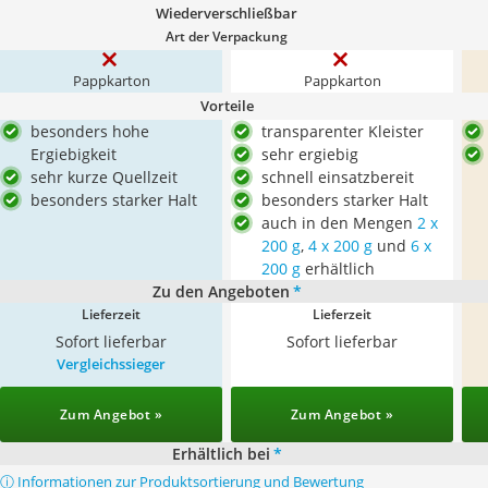
Wiederverschließbar
Art der Verpackung
Pappkarton
Pappkarton
Vorteile
besonders hohe
transparenter Kleister
Ergiebigkeit
sehr ergiebig
sehr kurze Quellzeit
schnell einsatzbereit
besonders starker Halt
besonders starker Halt
auch in den Mengen
2 x
200 g
,
4 x 200 g
und
6 x
200 g
erhältlich
Zu den Angeboten
*
Lieferzeit
Lieferzeit
Sofort lieferbar
Sofort lieferbar
Vergleichssieger
Zum Angebot »
Zum Angebot »
Erhältlich bei
*
ⓘ Informationen zur Produktsortierung und Bewertung