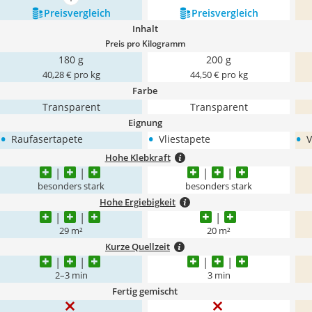
mehr anzeigen
Preis­vergleich
Preis­vergleich
Inhalt
Preis pro Kilogramm
180 g
200 g
40,28 € pro kg
44,50 € pro kg
Farbe
Transparent
Transparent
Eignung
•
•
•
Raufasertapete
Vliestapete
V
Hohe Klebkraft
besonders stark
besonders stark
Hohe Ergiebigkeit
29 m²
20 m²
Kurze Quellzeit
2–3 min
3 min
Fertig gemischt