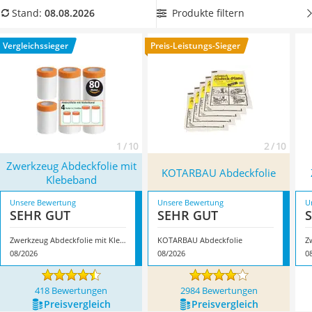
Löschdecke
Abdeckfolie mit Klebeband
, um die Folie einfach und sicher
Produkte filtern
Stand:
08.08.2026
Multimeter
befestigen zu können. Überzeugt hat uns hier im August
Winterharte Palmen
2026 besonders das Modell
Zwerkzeug Abdeckfolie mit
Vergleichssieger
Preis-Leistungs-Sieger
Gasdurchlauferhitzer
Klebeband
*
mit seinen Eigenschaften.
Service
1 / 10
2 / 10
Zwerkzeug Abdeckfolie mit
KOTARBAU Abdeckfolie
Klebeband
Unsere Bewertung
Unsere Bewertung
U
SEHR GUT
SEHR GUT
Zwerkzeug Abdeckfolie mit Klebeband
KOTARBAU Abdeckfolie
Z
08/2026
08/2026
0
418 Bewertungen
2984 Bewertungen
Preis­vergleich
Preis­vergleich