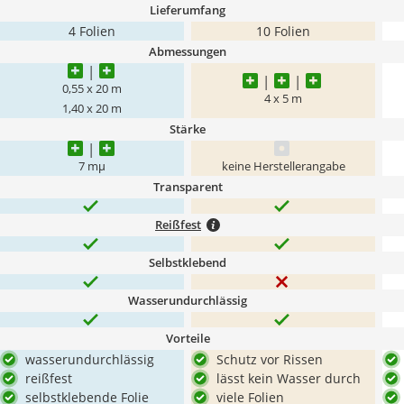
Lieferumfang
4 Folien
10 Folien
Abmessungen
0,55 x 20 m
4 x 5 m
1,40 x 20 m
Stärke
7 mμ
keine Herstellerangabe
Transparent
Reißfest
Selbstklebend
Wasserundurchlässig
Vorteile
wasserundurchlässig
Schutz vor Rissen
reißfest
lässt kein Wasser durch
selbstklebende Folie
viele Folien