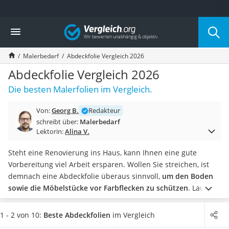
Die beliebtesten Vergleiche nach Kategorie
Vergleich
Baumarkt
Tresor feuerfest
Malerbedarf
Abdeckfolie Vergleich 2026
Makita-Akku-Rasenmäher
Kappsäge
Abdeckfolie Vergleich 2026
Smartes Türschloss
Die besten Malerfolien im Vergleich.
Akku-Rasentrimmer
Feuchtigkeitsmessgerät
Von:
Georg B.
Redakteur
Split-Klimaanlage 2 Innengeräte
schreibt über:
Malerbedarf
Pelletofen
Lektorin:
Alina V.
Bohrmaschine
Tiefbrunnenpumpe
Steht eine Renovierung ins Haus, kann Ihnen eine gute
Fliesenschneider
Vorbereitung viel Arbeit ersparen. Wollen Sie streichen, ist
Hochdruckreiniger
demnach eine Abdeckfolie überaus sinnvoll,
um den Boden
Doppelschleifer
sowie die Möbelstücke vor Farbflecken zu schützen
. Laut
Überwachungskamera
diversen Online-Tests können Sie mit einer
Abdeckplane
Ihre
Benzinrasenmäher mit Elektrostart
Einrichtung aber nicht nur vor Farbe schützen, sondern auch
1 - 2 von 10:
Beste Abdeckfolien
im Vergleich
Akku-Laubsauger
vor Staub.
Wählen Sie jetzt aus unserer Produkttabelle eine