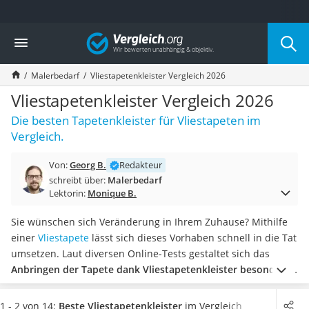
Die beliebtesten Vergleiche nach Kategorie
Vergleich
Baumarkt
Tresor feuerfest
Malerbedarf
Vliestapetenkleister Vergleich 2026
Makita-Akku-Rasenmäher
Kappsäge
Vliestapetenkleister Vergleich 2026
Smartes Türschloss
Die besten Tapetenkleister für Vliestapeten im
Akku-Rasentrimmer
Vergleich.
Feuchtigkeitsmessgerät
Split-Klimaanlage 2 Innengeräte
Von:
Georg B.
Redakteur
Pelletofen
schreibt über:
Malerbedarf
Bohrmaschine
Lektorin:
Monique B.
Tiefbrunnenpumpe
Fliesenschneider
Sie wünschen sich Veränderung in Ihrem Zuhause? Mithilfe
Hochdruckreiniger
einer
Vliestapete
lässt sich dieses Vorhaben schnell in die Tat
Doppelschleifer
umsetzen. Laut diversen Online-Tests gestaltet sich das
Überwachungskamera
Anbringen der Tapete dank Vliestapetenkleister besonders
Benzinrasenmäher mit Elektrostart
einfach
. Mehr als einen geeigneten Pinsel oder Roller
Akku-Laubsauger
benötigen Sie für das Auftragen des Kleisters nicht.
Wählen
1 - 2 von 14:
Beste Vliestapetenkleister
im Vergleich