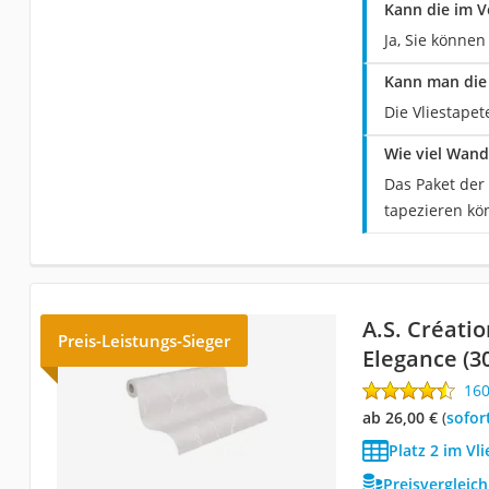
Kann die im V
Ja, Sie könne
Kann man die 
Die Vliestapet
Wie viel Wand
Das Paket der 
tapezieren kö
A.S. Créatio
Preis-Leistungs-Sieger
Elegance (3
16
ab 26,00 €
(
Sofor
Platz 2 im Vl
Preisvergleic