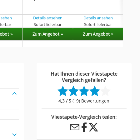
ansehen
Details ansehen
Details ansehen
eferbar
Sofort lieferbar
Sofort lieferbar
Sof
ebot »
Zum Angebot »
Zum Angebot »
Zu
Hat Ihnen dieser Vliestapete
Vergleich gefallen?
4,3 / 5
(19) Bewertungen
Vliestapete-Vergleich teilen: