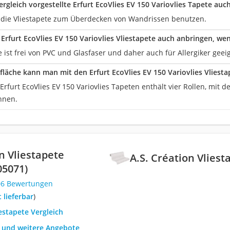
ergleich vorgestellte Erfurt EcoVlies EV 150 Variovlies Tapete au
n die Vliestapete zum Überdecken von Wandrissen benutzen.
Erfurt EcoVlies EV 150 Variovlies Vliestapete auch anbringen, wen
e ist frei von PVC und Glasfaser und daher auch für Allergiker geei
fläche kann man mit den Erfurt EcoVlies EV 150 Variovlies Vliest
Erfurt EcoVlies EV 150 Variovlies Tapeten enthält vier Rollen, mit 
nnen.
n Vliestapete
A.S. Création Vliest
05071)
06 Bewertungen
t lieferbar
)
iestapete Vergleich
h und weitere Angebote