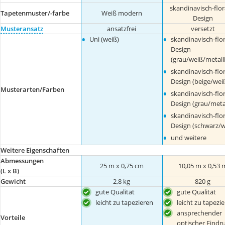
skandinavisch-flor
Tapetenmuster/-farbe
Weiß modern
Design
Musteransatz
ansatzfrei
versetzt
•
•
Uni (weiß)
skandinavisch-flor
Design
(grau/weiß/metalli
•
skandinavisch-flor
Design (beige/wei
Musterarten/Farben
•
skandinavisch-flor
Design (grau/metal
•
skandinavisch-flor
Design (schwarz/w
•
und weitere
Weitere Eigenschaften
Abmessungen
25 m x 0,75 cm
10,05 m x 0,53 
(L x B)
Gewicht
2,8 kg
820 g
gute Qualität
gute Qualität
leicht zu tapezieren
leicht zu tapezi
ansprechender
Vorteile
optischer Eindr