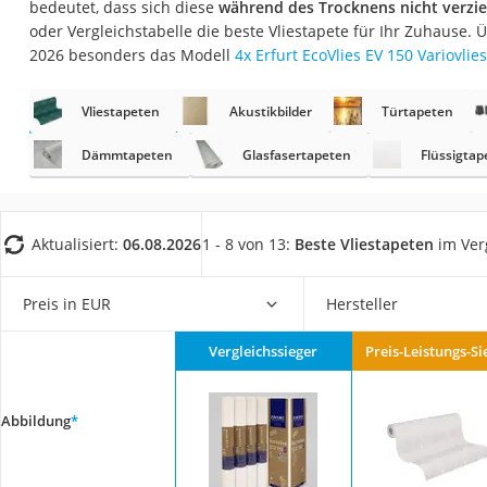
bedeutet, dass sich diese
während des Trocknens nicht verzi
Fliesenschneider
oder Vergleichstabelle die beste Vliestapete für Ihr Zuhause.
Hochdruckreinige
2026 besonders das Modell
4x Erfurt EcoVlies EV 150 Variovlies
Doppelschleifer
Vliestapeten
Akustikbilder
Türtapeten
Überwachungska
Benzinrasenmäher 
Dämmtapeten
Glasfasertapeten
Flüssigtap
Akku-Laubsauger
Löschdecke
Aktualisiert:
06.08.2026
1 - 8 von 13:
Beste Vliestapeten
im Ver
Multimeter
Winterharte Palm
Preis in EUR
Hersteller
Gasdurchlauferhit
Vergleichssieger
Preis-Leistungs-Si
Service
Abbildung
*