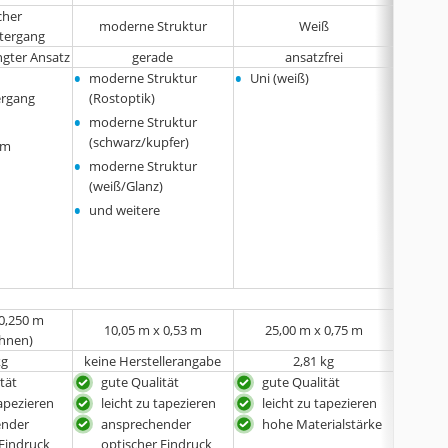
cher
moderne Struktur
Weiß
tergang
ngter Ansatz
gerade
ansatzfrei
•
•
•
moderne Struktur
Uni (weiß)
Natur
•
rgang
(Rostoptik)
Holz
•
•
moderne Struktur
Blocks
(schwarz/kupfer)
•
em
Uni (w
•
moderne Struktur
•
und w
(weiß/Glanz)
•
und weitere
 0,250 m
10,05 m x 0,53 m
25,00 m x 0,75 m
10,
ahnen)
kg
keine Herstellerangabe
2,81 kg
tät
gute Qualität
gute Qualität
gute
tapezieren
leicht zu tapezieren
leicht zu tapezieren
leic
ender
ansprechender
hohe Materialstärke
ans
 Eindruck
optischer Eindruck
opti