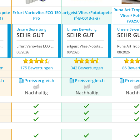
Runa Art Trop
tapete
Erfurt Variovlies ECO 150
artgeist Vlies-/Fototapete
Vlies-/ Fo
1)
Pro
(f-B-0013-a-a)
(90250
Unsere Bewertung
Unsere Bewertung
Unsere Bewer
SEHR GUT
SEHR GUT
SEHR G
A.S. Création Vliestapete Elegance (305071)
Erfurt Variovlies ECO 150 Pro
artgeist Vlies-/Fototapete (f-B-0013-a-a)
08/2026
08/2026
08/2026
en
175 Bewertungen
342 Bewertungen
86 Bewer
ch
Preis­vergleich
Preis­vergleich
Preis­v
Nachhaltig
Nachhaltig
Nachha