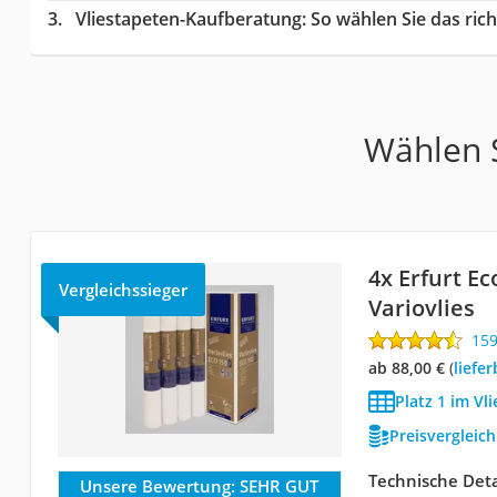
Vliestapeten-Kaufberatung
: So wählen Sie das ric
Wählen S
4x Erfurt Ec
Vergleichssieger
Variovlies
15
ab 88,00 €
(
Liefe
Platz 1 im Vl
Preisvergleic
Technische Deta
Unsere Bewertung:
SEHR GUT