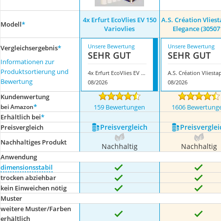
4x Erfurt EcoVlies EV 150
A.S. Création Vlies
Modell
*
Variovlies
Elegance (30507
Unsere Bewertung
Unsere Bewertung
Vergleichsergebnis
*
SEHR GUT
SEHR GUT
Informationen zur
Produktsortierung und
4x Erfurt EcoVlies EV 150 Variovlies
Bewertung
08/2026
08/2026
Kundenwertung
*
bei Amazon
159 Bewertungen
1606 Bewertung
Erhältlich bei
*
Preis­vergleich
Preis­verglei
Preis­vergleich
Nachhaltiges Produkt
Nachhaltig
Nachhaltig
Anwendung
dimensionsstabil
trocken abziehbar
kein Einweichen nötig
Muster
weitere Muster/Farben
erhältlich