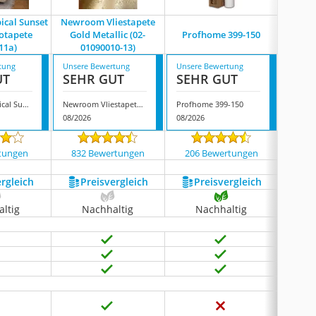
ical Sunset
Newroom Vliestapete
HANMERO
totapete
Gold Metallic (02-
Profhome ‎399-150
11a)
01090010-13)
tung
Unsere Bewertung
Unsere Bewertung
Unsere
UT
SEHR GUT
SEHR GUT
SEH
Runa Art Tropical Sunset Vlies-/ Fototapete (9025011a)
Newroom Vliestapete Gold Metallic (02-01090010-13)
Profhome ‎399-150
08/2026
08/2026
08/202
tungen
832 Bewertungen
206 Bewertungen
1443
ergleich
Preis­vergleich
Preis­vergleich
P
ltig
Nachhaltig
Nachhaltig
N