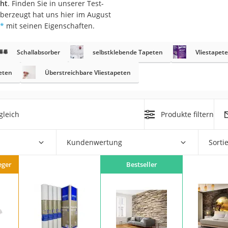
eht
. Finden Sie in unserer Test-
 Überzeugt hat uns hier im August
r
*
mit seinen Eigenschaften.
Schallabsorber
selbstklebende Tapeten
Vliestapete
mera
mit Elektrostart
eten
Überstreichbare Vliestapeten
gleich
Produkte filtern
en
Kundenwertung
Sorti
zer
eger
Bestseller