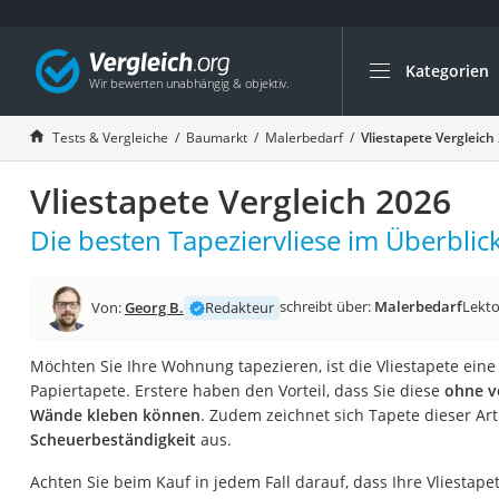
Kategorien
Die beliebtesten V
Baumarkt
Tests & Vergleiche
Baumarkt
Malerbedarf
Vliestapete Vergleich
Tresor feuerfest
Vliestapete Vergleich 2026
Makita-Akku-Rase
Kappsäge
Die besten Tapeziervliese im Überblick
Smartes Türschlos
Akku-Rasentrimm
schreibt über:
Malerbedarf
Lekto
Von:
Georg B.
Redakteur
Feuchtigkeitsmess
Möchten Sie Ihre Wohnung tapezieren, ist die Vliestapete eine 
Split-Klimaanlage 
Papiertapete. Erstere haben den Vorteil, dass Sie diese
ohne v
Pelletofen
Wände kleben können
. Zudem zeichnet sich Tapete dieser Ar
Scheuerbeständigkeit
aus.
Bohrmaschine
Tiefbrunnenpump
Achten Sie beim Kauf in jedem Fall darauf, dass Ihre Vliestapet