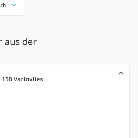
ich
r aus der
V 150 Variovlies