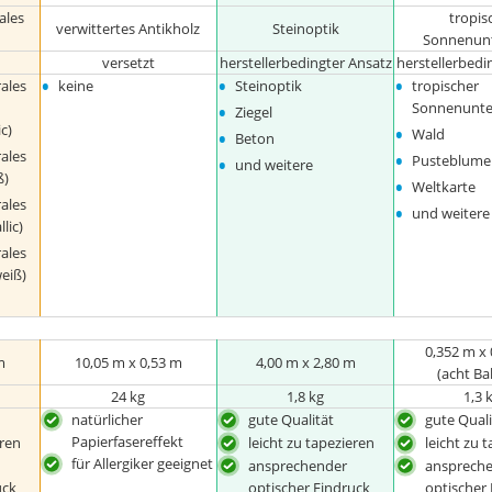
ales
tropis
verwittertes Antikholz
Steinoptik
Sonnenun
versetzt
herstellerbedingter Ansatz
herstellerbedi
•
•
•
ales
keine
Steinoptik
tropischer
•
Sonnenunte
Ziegel
•
c)
•
Wald
Beton
•
ales
•
Pusteblum
und weitere
ß)
•
Weltkarte
ales
•
und weitere
lic)
ales
eiß)
0,352 m x
m
10,05 m x 0,53 m
4,00 m x 2,80 m
(acht B
24 kg
1,8 kg
1,3 
natürlicher
gute Qualität
gute Quali
Papierfasereffekt
eren
leicht zu tapezieren
leicht zu 
für Allergiker geeignet
ansprechender
ansprech
uck
optischer Eindruck
optischer