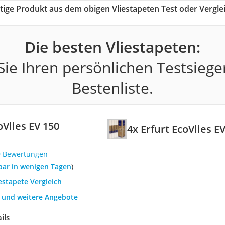
htige Produkt aus dem obigen Vliestapeten Test oder Vergle
Die besten Vliestapeten:
ie Ihren persönlichen Testsiege
Bestenliste.
oVlies EV 150
4x Erfurt EcoVlies E
9 Bewertungen
rbar in wenigen Tagen
)
iestapete Vergleich
h und weitere Angebote
ils