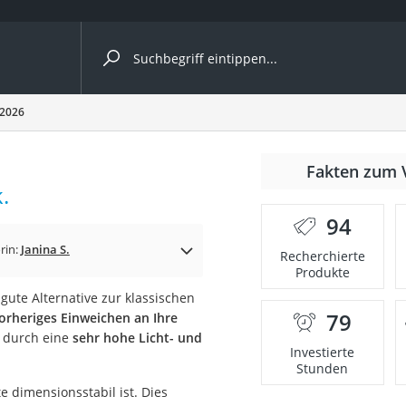
ergleiche nach Kategorie
 2026
nmäher
Fakten zum 
.
s
94
er
rin:
Janina S.
Recherchierte
Produkte
gerät
gute Alternative zur klassischen
2 Innengeräte
79
orheriges Einweichen an Ihre
t durch eine
sehr hohe Licht- und
Investierte
Stunden
e
e dimensionsstabil ist. Dies