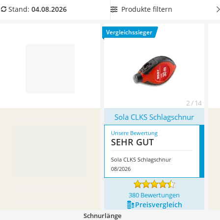
Löschdecke
Schlagschnurgerät inklusive Kreide, damit Sie sofort mit dem
Produkte filtern
Stand:
04.08.2026
Multimeter
Markieren beginnen können. Überzeugt hat uns hier im
Winterharte Palmen
August 2026 besonders das Modell
Sola CLKS Schlagschnur
*
Vergleichssieger
Gasdurchlauferhitzer
mit seinen Eigenschaften.
Service
2 / 14
Sola CLKS Schlagschnur
Unsere Bewertung
SEHR GUT
Sola CLKS Schlagschnur
08/2026
380 Bewertungen
Preis­vergleich
Schnurlänge