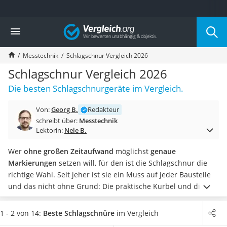
Die beliebtesten Vergleiche nach Kategorie
Vergleich
Baumarkt
Tresor feuerfest
Messtechnik
Schlagschnur Vergleich 2026
Makita-Akku-Rasenmäher
Kappsäge
Schlagschnur Vergleich 2026
Smartes Türschloss
Die besten Schlagschnurgeräte im Vergleich.
Akku-Rasentrimmer
Feuchtigkeitsmessgerät
Von:
Georg B.
Redakteur
Split-Klimaanlage 2 Innengeräte
schreibt über:
Messtechnik
Pelletofen
Lektorin:
Nele B.
Bohrmaschine
Tiefbrunnenpumpe
Wer
ohne großen Zeitaufwand
möglichst
genaue
Fliesenschneider
Markierungen
setzen will, für den ist die Schlagschnur die
Hochdruckreiniger
richtige Wahl. Seit jeher ist sie ein Muss auf jeder Baustelle
Doppelschleifer
und das nicht ohne Grund: Die praktische Kurbel und die
Überwachungskamera
farbige Kreide minimieren den Arbeitsaufwand. Wer einmal
Benzinrasenmäher mit Elektrostart
eine Schlagschnur getestet hat, wird sich nie wieder mit
1 - 2 von 14:
Beste Schlagschnüre
im Vergleich
Akku-Laubsauger
Zollstock und Stift zufriedengeben.
Wählen Sie jetzt ein