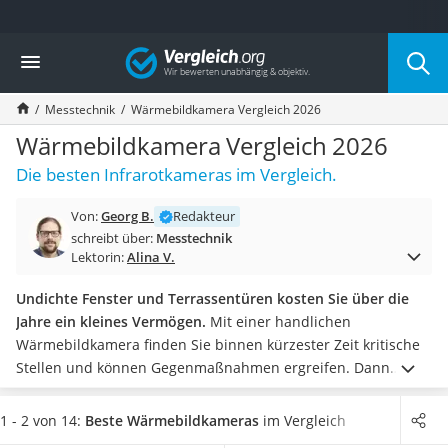
Die beliebtesten Vergleiche nach Kategorie
Vergleich
Baumarkt
Tresor feuerfest
Messtechnik
Wärmebildkamera Vergleich 2026
Makita-Akku-Rasenmäher
Kappsäge
Wärmebildkamera Vergleich 2026
Smartes Türschloss
Die besten Infrarotkameras im Vergleich.
Akku-Rasentrimmer
Feuchtigkeitsmessgerät
Von:
Georg B.
Redakteur
Split-Klimaanlage 2 Innengeräte
schreibt über:
Messtechnik
Pelletofen
Lektorin:
Alina V.
Bohrmaschine
Tiefbrunnenpumpe
Undichte Fenster und Terrassentüren kosten Sie über die
Fliesenschneider
Jahre ein kleines Vermögen.
Mit einer handlichen
Hochdruckreiniger
Wärmebildkamera finden Sie binnen kürzester Zeit kritische
Doppelschleifer
Stellen und können Gegenmaßnahmen ergreifen. Dann
Überwachungskamera
können sie beispielsweise mit
Fensterdichtungen
dagegen
Benzinrasenmäher mit Elektrostart
vorgehen. Außerdem entdeckt die Kamera Lebewesen und
1 - 2 von 14:
Beste Wärmebildkameras
im Vergleich
Akku-Laubsauger
Objekte, die minimal wärmer als ihre jeweilige