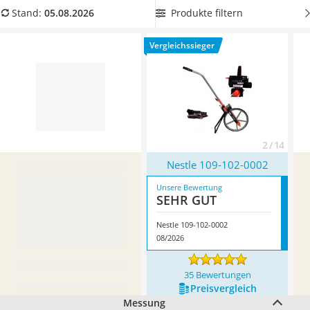
Löschdecke
in unserem Vergleich auf die Messgenauigkeit – je niedriger
Produkte filtern
Stand:
05.08.2026
Multimeter
der Wert, desto besser. Überzeugt hat uns hier im August
Winterharte Palmen
2026 besonders das Modell
Nestle 109-102-0002
*
mit seinen
Vergleichssieger
Gasdurchlauferhitzer
Eigenschaften.
Service
2 / 14
Nestle 109-102-0002
Unsere Bewertung
SEHR GUT
Nestle 109-102-0002
08/2026
35 Bewertungen
Preis­vergleich
Messung