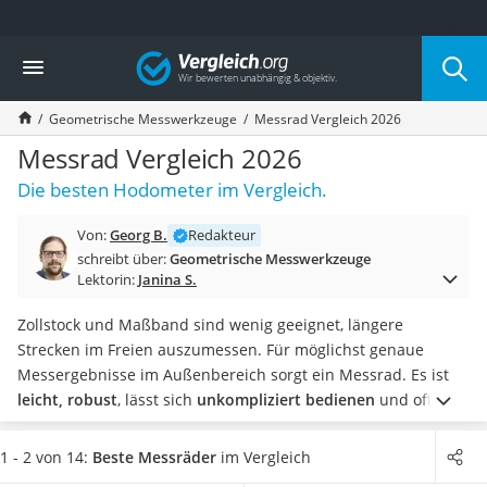
Die beliebtesten Vergleiche nach Kategorie
Vergleich
Baumarkt
Tresor feuerfest
Geometrische Messwerkzeuge
Messrad Vergleich 2026
Makita-Akku-Rasenmäher
Kappsäge
Messrad Vergleich 2026
Smartes Türschloss
Die besten Hodometer im Vergleich.
Akku-Rasentrimmer
Feuchtigkeitsmessgerät
Von:
Georg B.
Redakteur
Split-Klimaanlage 2 Innengeräte
schreibt über:
Geometrische Messwerkzeuge
Pelletofen
Lektorin:
Janina S.
Bohrmaschine
Tiefbrunnenpumpe
Zollstock und Maßband sind wenig geeignet, längere
Fliesenschneider
Strecken im Freien auszumessen. Für möglichst genaue
Hochdruckreiniger
Messergebnisse im Außenbereich sorgt ein Messrad. Es ist
Doppelschleifer
leicht, robust
, lässt sich
unkompliziert bedienen
und oft
Überwachungskamera
auch
platzsparend
zusammenklappen und verstauen.
Für
Benzinrasenmäher mit Elektrostart
exakte Ergebnisse
ist Präzision das A und O. Alle Hersteller
1 - 2 von 14:
Beste Messräder
im Vergleich
Akku-Laubsauger
haben ihre Messräder genauen Tests unterzogen. Achten Sie