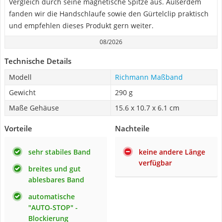
Vergleich durch seine magnetische Spitze aus. Außerdem
fanden wir die Handschlaufe sowie den Gürtelclip praktisch
und empfehlen dieses Produkt gern weiter.
08/2026
Technische Details
Modell
Richmann Maßband
Gewicht
290 g
Maße Gehäuse
‎15.6 x 10.7 x 6.1 cm
Vorteile
Nachteile
sehr stabiles Band
keine andere Länge
verfügbar
breites und gut
ablesbares Band
automatische
"AUTO-STOP" -
Blockierung