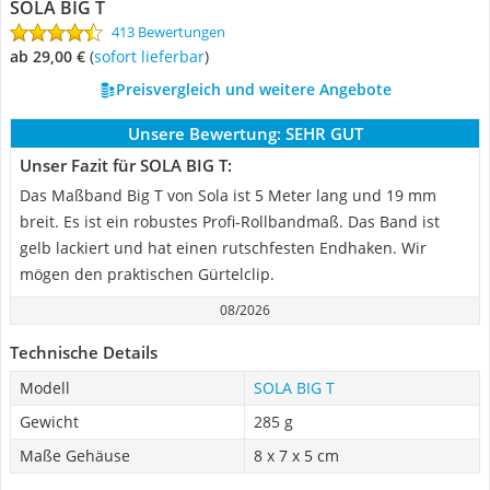
SOLA BIG T
413 Bewertungen
ab 29,00 €
(
Sofort lieferbar
)
Preisvergleich und weitere Angebote
Unsere Bewertung:
SEHR GUT
Unser Fazit für SOLA BIG T:
Das Maßband Big T von Sola ist 5 Meter lang und 19 mm
breit. Es ist ein robustes Profi-Rollbandmaß. Das Band ist
gelb lackiert und hat einen rutschfesten Endhaken. Wir
mögen den praktischen Gürtelclip.
08/2026
Technische Details
Modell
SOLA BIG T
Gewicht
285 g
Maße Gehäuse
‎8 x 7 x 5 cm