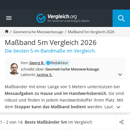
Die beliebtesten Vergleiche nach Kategorie
Vergleich
Baumarkt
Tresor feuerfest
Geometrische Messwerkzeuge
Maßband 5m Vergleich 2026
Makita-Akku-Rasenmäher
Kappsäge
Maßband 5m Vergleich 2026
Smartes Türschloss
Die besten 5-m-Bandmaße im Vergleich.
Akku-Rasentrimmer
Feuchtigkeitsmessgerät
Von:
Georg B.
Redakteur
Split-Klimaanlage 2 Innengeräte
schreibt über:
Geometrische Messwerkzeuge
Pelletofen
Lektorin:
Janina S.
Bohrmaschine
Tiefbrunnenpumpe
Maßbänder mit einer Länge von 5 Metern unterstützen bei
Fliesenschneider
Messaufgaben zu Hause und im Handwerksbereich.
Sie sind
Hochdruckreiniger
robust und finden in jedem Handwerkskoffer ihren Platz.
Mit
Doppelschleifer
dem
Stopper kann das Maßband bedient
werden. Laut
Überwachungskamera
diverser Tests im Internet ist ein 5-m-Maßband mit einem
Benzinrasenmäher mit Elektrostart
Stopper beim Vermessen von langen Gegenständen
1 - 2 von 14:
Beste Maßbänder 5m
im Vergleich
Akku-Laubsauger
praktisch. Wählen Sie jetzt ein 5-m-Maßband mit einem