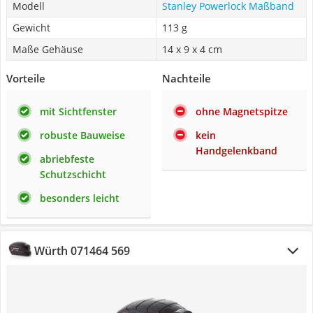
Modell
Stanley Powerlock Maßband
Gewicht
113 g
Maße Gehäuse
14 x 9 x 4 cm
Vorteile
Nachteile
mit Sichtfenster
ohne Magnetspitze
robuste Bauweise
kein
Handgelenkband
abriebfeste
Schutzschicht
besonders leicht
Würth 071464 569