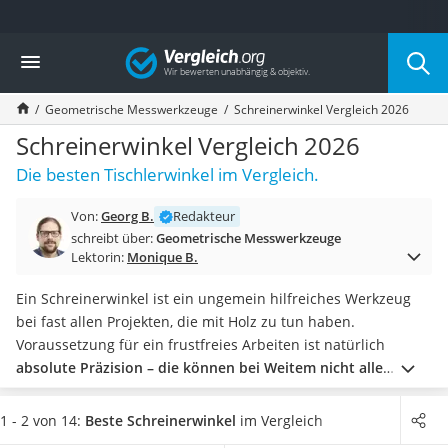
Die beliebtesten Vergleiche nach Kategorie
Vergleich
Baumarkt
Tresor feuerfest
Geometrische Messwerkzeuge
Schreinerwinkel Vergleich 2026
Makita-Akku-Rasenmäher
Kappsäge
Schreinerwinkel Vergleich 2026
Smartes Türschloss
Die besten Tischlerwinkel im Vergleich.
Akku-Rasentrimmer
Feuchtigkeitsmessgerät
Von:
Georg B.
Redakteur
Split-Klimaanlage 2 Innengeräte
schreibt über:
Geometrische Messwerkzeuge
Pelletofen
Lektorin:
Monique B.
Bohrmaschine
Tiefbrunnenpumpe
Ein Schreinerwinkel ist ein ungemein hilfreiches Werkzeug
Fliesenschneider
bei fast allen Projekten, die mit Holz zu tun haben.
Hochdruckreiniger
Voraussetzung für ein frustfreies Arbeiten ist natürlich
Doppelschleifer
absolute Präzision – die können bei Weitem nicht alle
Überwachungskamera
Winkel gewährleisten
. Bei vielen beträgt die Abweichung auf
Benzinrasenmäher mit Elektrostart
einen Meter mehrere Millimeter. Mit welchem Test sie
1 - 2 von 14:
Beste Schreinerwinkel
im Vergleich
Akku-Laubsauger
Genauigkeit bestimmen können, erfahren Sie unten im