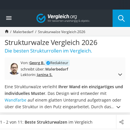
Die beliebtesten Vergleiche nach Kategorie
Vergleich
Baumarkt
Tresor feuerfest
Malerbedarf
Strukturwalze Vergleich 2026
Makita-Akku-Rasenmäher
Kappsäge
Strukturwalze Vergleich 2026
Smartes Türschloss
Die besten Strukturrollen im Vergleich.
Akku-Rasentrimmer
Feuchtigkeitsmessgerät
Von:
Georg B.
Redakteur
Split-Klimaanlage 2 Innengeräte
schreibt über:
Malerbedarf
Pelletofen
Lektorin:
Janina S.
Bohrmaschine
Tiefbrunnenpumpe
Eine Strukturwalze verleiht
Ihrer Wand ein einzigartiges und
Fliesenschneider
individuelles Muster
. Das Design wird entweder mit
Hochdruckreiniger
Wandfarbe
auf einem glatten Untergrund aufgetragen oder
Doppelschleifer
über die Struktur in den Putz eingearbeitet. Durch das
Überwachungskamera
Einarbeiten des Musters entsteht eine einzigartige 3D-Optik,
Benzinrasenmäher mit Elektrostart
wie diverse Tests im Internet zeigen.
Wählen Sie jetzt aus
1 - 2 von 11:
Beste Strukturwalzen
im Vergleich
Akku-Laubsauger
unserer Vergleichstabelle eine
Strukturwalze mit Griff
, damit