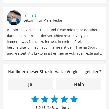
besonders empfehlenswert für
Handwerker
und
Renovierer
.
Janina S.
Lektorin für Malerbedarf
Ich bin seit 2019 im Team und freue mich sehr darüber,
durch mein Lektorat der verschiedensten Vergleiche
immer etwas Neues zu lernen. In meiner Freizeit
beschäftige ich mich auch gerne mit dem Thema Sport
und Freizeit. Als Lektorin ist es meine Aufgabe, Texte auf
ihre inhaltliche Richtigkeit, sprachliche Präzision und
Lesbarkeit zu überprüfen. Mein Ziel ist es, unseren
Autoren dabei zu helfen, ihre Botschaften klar und
Hat Ihnen dieser Strukturwalze Vergleich gefallen?
effektiv zu kommunizieren. Durch meine Leidenschaft für
das geschriebene Wort und meine breitgefächerten
Ja
Nein
Interessen, bringe ich frische Perspektiven sowie neue
Ideen in den Lektoratsprozess ein, um sicherzustellen,
dass die Texte sowohl qualitativ hochwertig als auch
ansprechend sind.
5,0 / 5
(1) Bewertungen