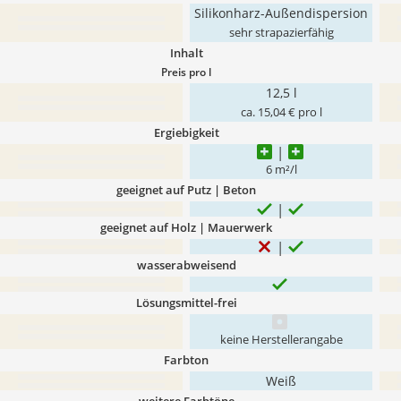
Silikonharz-Außendispersion
sehr strapazierfähig
Inhalt
Preis pro l
12,5 l
ca. 15,04 € pro l
Ergiebigkeit
6 m²/l
geeignet auf Putz | Beton
geeignet auf Holz | Mauerwerk
wasserabweisend
Lösungsmittel-frei
keine Herstellerangabe
Farbton
Weiß