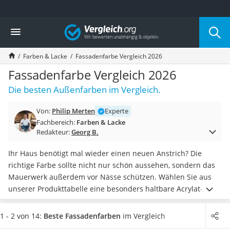
Die beliebtesten Vergleiche nach Kategorie
Vergleich
Baumarkt
Tresor feuerfest
Farben & Lacke
Fassadenfarbe Vergleich 2026
Makita-Akku-Rasenmäher
Kappsäge
Fassadenfarbe Vergleich 2026
Smartes Türschloss
Die besten Außenfarben im Vergleich.
Akku-Rasentrimmer
Feuchtigkeitsmessgerät
Von:
Philip Merten
Experte
Split-Klimaanlage 2 Innengeräte
Fachbereich:
Farben & Lacke
Pelletofen
Redakteur:
Georg B.
Bohrmaschine
Tiefbrunnenpumpe
Ihr Haus benötigt mal wieder einen neuen Anstrich? Die
Fliesenschneider
richtige Farbe sollte nicht nur schön aussehen, sondern das
Hochdruckreiniger
Mauerwerk außerdem vor Nässe schützen. Wählen Sie aus
Doppelschleifer
unserer Produkttabelle eine besonders haltbare Acrylat-
Überwachungskamera
Dispersionsfarbe oder eine leicht aufzutragende Kunstharz-
Benzinrasenmäher mit Elektrostart
Dispersion.
Den besten Feuchtigkeitsschutz bietet eine
1 - 2 von 14:
Beste Fassadenfarben
im Vergleich
Akku-Laubsauger
Silikonharz-Emulsion
.
Im Praxis-Test sind natürlich auch die