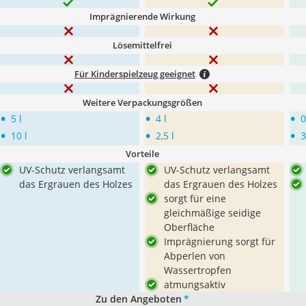
Imprägnierende Wirkung
Lösemittelfrei
Für Kinderspielzeug geeignet
Weitere Verpackungsgrößen
•
•
•
5 l
4 l
0
•
•
•
10 l
2,5 l
3
Vorteile
UV-Schutz verlangsamt
UV-Schutz verlangsamt
das Ergrauen des Holzes
das Ergrauen des Holzes
sorgt für eine
gleichmäßige seidige
Oberfläche
Imprägnierung sorgt für
Abperlen von
Wassertropfen
atmungsaktiv
Zu den Angeboten
*