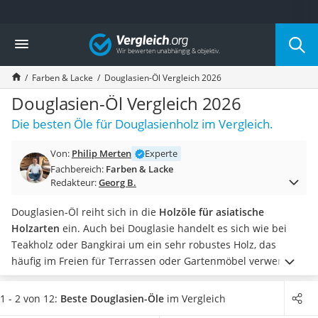
Die beliebtesten Vergleiche nach Kategorie
Vergleich
Baumarkt
Tresor feuerfest
Farben & Lacke
Douglasien-Öl Vergleich 2026
Makita-Akku-Rasenmäher
Kappsäge
Douglasien-Öl Vergleich 2026
Smartes Türschloss
Die besten Öle für Douglasienholz im Vergleich.
Akku-Rasentrimmer
Feuchtigkeitsmessgerät
Von:
Philip Merten
Experte
Split-Klimaanlage 2 Innengeräte
Fachbereich:
Farben & Lacke
Pelletofen
Redakteur:
Georg B.
Bohrmaschine
Tiefbrunnenpumpe
Douglasien-Öl reiht sich in die
Holzöle für asiatische
Fliesenschneider
Holzarten
ein. Auch bei Douglasie handelt es sich wie bei
Hochdruckreiniger
Teakholz oder Bangkirai um ein sehr robustes Holz, das
Doppelschleifer
häufig im Freien für Terrassen oder Gartenmöbel verwendet
Überwachungskamera
wird.
Laut gängigen Tests im Internet
pflegt das Öl das Holz
Benzinrasenmäher mit Elektrostart
und schützt es vor UV-Strahlung sowie Nässe
. Wählen Sie
1 - 2 von 12:
Beste Douglasien-Öle
im Vergleich
Akku-Laubsauger
jetzt ein Douglasien-Öl in einem Kanister mit verkleinerter