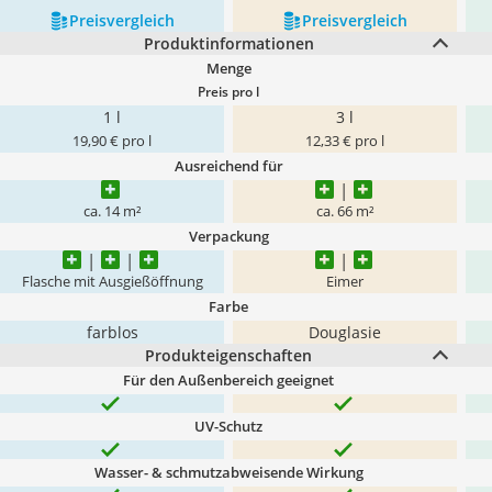
Preis­vergleich
Preis­vergleich
Produktinformationen
Menge
Preis pro l
1 l
3 l
19,90 € pro l
12,33 € pro l
Ausreichend für
ca. 14 m²
ca. 66 m²
Verpackung
Flasche mit Ausgießöffnung
Eimer
Farbe
farblos
Douglasie
Produkteigenschaften
Für den Außenbereich geeignet
UV-Schutz
Wasser- & schmutzabweisende Wirkung