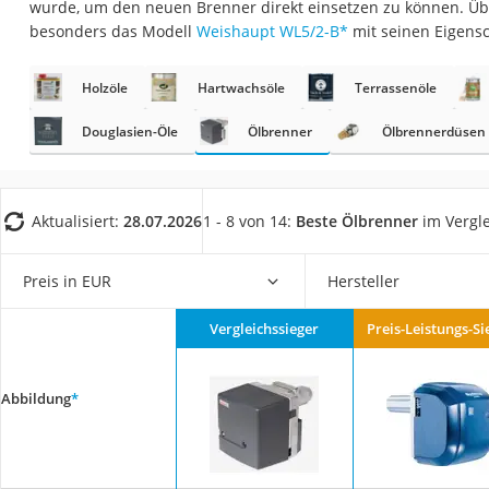
wurde, um den neuen Brenner direkt einsetzen zu können. Übe
Fliesenschneider
besonders das Modell
Weishaupt WL5/2-B
*
mit seinen Eigens
Hochdruckreinige
Doppelschleifer
Holzöle
Hartwachsöle
Terrassenöle
Überwachungska
Douglasien-Öle
Ölbrenner
Ölbrennerdüsen
Benzinrasenmäher 
Akku-Laubsauger
Aktualisiert:
28.07.2026
1 - 8 von 14:
Beste Ölbrenner
im Vergl
Löschdecke
Multimeter
Preis in EUR
Hersteller
Winterharte Palm
Gasdurchlauferhit
Vergleichssieger
Preis-Leistungs-Si
Service
Abbildung
*