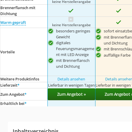
keine Herstellerangabe
Brennerflansch mit
Dichtung
Warm geprüft
keine Herstellerangabe
besonders geringes
sofort einsatzbe
Gewicht
mit Brennerflan
digitales
und Dichtung
Feuerungsmanageme
mit Brennschlä
Vorteile
nt mit LED Anzeige
auffällige Farbe
mit Brennerflansch
und Dichtung
Weitere Produktinfos
Details ansehen
Details ansehe
Lieferzeit
*
Lieferbar in wenigen Tagen
Lieferbar in wenigen
Zum Angebot »
Zum Angebot 
Zum Angebot
*
Erhältlich bei
*
Inhaltsverzeichnis