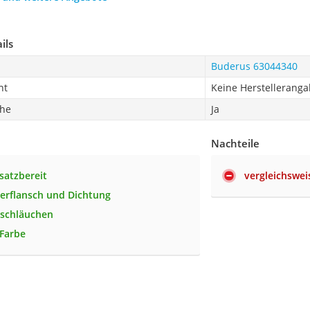
ils
Buderus 63044340
ht
Keine Herstellerang
che
Ja
Nachteile
satzbereit
vergleichswei
erflansch und Dichtung
nschläuchen
 Farbe