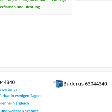
erflansch und Dichtung
044340
Buderus 63044340
Bewertungen
eferbar in wenigen Tagen
)
brenner Vergleich
h und weitere Angebote