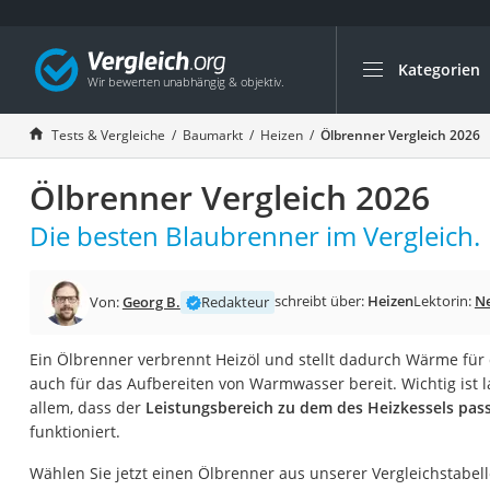
Kategorien
Die beliebtesten V
Baumarkt
Tests & Vergleiche
Baumarkt
Heizen
Ölbrenner Vergleich 2026
Tresor feuerfest
Ölbrenner Vergleich 2026
Makita-Akku-Rase
Kappsäge
Die besten Blaubrenner im Vergleich.
Smartes Türschlos
Akku-Rasentrimm
schreibt über:
Heizen
Lektorin:
Ne
Von:
Georg B.
Redakteur
Feuchtigkeitsmess
Ein Ölbrenner verbrennt Heizöl und stellt dadurch Wärme für
Split-Klimaanlage 
auch für das Aufbereiten von Warmwasser bereit. Wichtig ist la
Pelletofen
allem, dass der
Leistungsbereich zu dem des Heizkessels pas
funktioniert.
Bohrmaschine
Tiefbrunnenpump
Wählen Sie jetzt einen Ölbrenner aus unserer Vergleichstabell