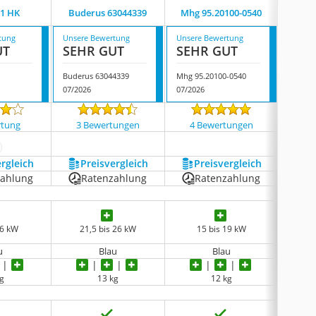
1 HK
Buderus 63044339
Mhg 95.20100-0540
Ha
tung
Unsere Bewertung
Unsere Bewertung
Unsere
UT
SEHR GUT
SEHR GUT
SEH
Buderus 63044339
Mhg 95.20100-0540
Hansa 
07/2026
07/2026
07/202
noch k
rtung
3 Bewertungen
4 Bewertungen
ehr anzeigen
ergleich
Preis­vergleich
Preis­vergleich
P
zahlung
Ratenzahlung
Ratenzahlung
R
26 kW
21,5 bis 26 kW
15 bis 19 kW
1
u
Blau
Blau
kg
13 kg
12 kg