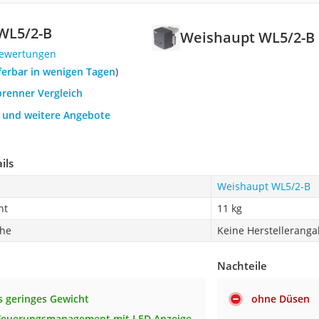
WL5/2-B
Weishaupt WL5/2-B
Bewertungen
eferbar in wenigen Tagen
)
brenner Vergleich
h und weitere Angebote
ils
Weishaupt WL5/2-B
ht
11 kg
che
Keine Herstellerang
Nachteile
 geringes Gewicht
ohne Düsen
 Feuerungsmanagement mit LED Anzeige