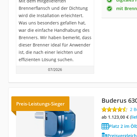
Mit dem mitgelieferten
Brennerflansch und der Dichtung
mit Brenn
wird die Installation erleichtert.
Was uns besonders gefallen hat,
war die einfache Handhabung des
Brenners. Wir haben bemerkt, dass
dieser Brenner ideal für Anwender
ist, die nach einer leichten und
effizienten Lösung suchen.
07/2026
Buderus 63
Preis-Leistungs-Sieger
2 
ab 1.123,00 €
(
Li
Platz 2 im Öl
Preisvergleic