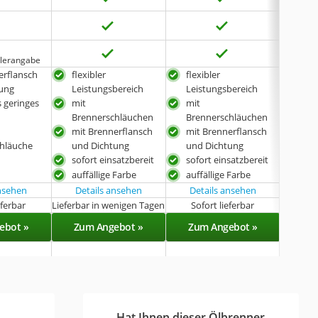
keine 
keine 
llerangabe
keine 
erflansch
flexibler
flexibler
sehr
tung
Leistungsbereich
Leistungsbereich
Lei
 geringes
mit
mit
dez
Brennerschläuchen
Brennerschläuchen
mit Brennerflansch
mit Brennerflansch
hläuche
und Dichtung
und Dichtung
sofort einsatzbereit
sofort einsatzbereit
auffällige Farbe
auffällige Farbe
ansehen
Details ansehen
Details ansehen
Det
eferbar
Lieferbar in wenigen Tagen
Sofort lieferbar
Sof
ebot »
Zum Angebot »
Zum Angebot »
Zu
Hat Ihnen dieser Ölbrenner