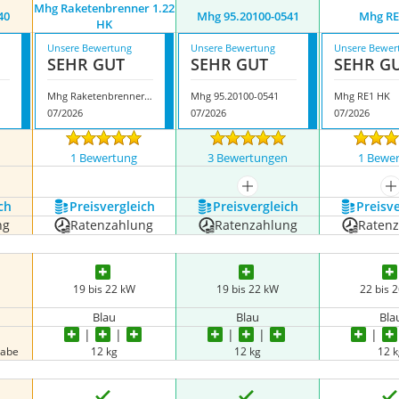
Mhg Raketenbrenner 1.22
40
Mhg 95.20100-0541
Mhg RE
HK
Unsere Bewertung
Unsere Bewertung
Unsere Bewer
SEHR GUT
SEHR GUT
SEHR G
Mhg Raketenbrenner 1.22 HK
Mhg 95.20100-0541
Mhg RE1 HK
07/2026
07/2026
07/2026
n
1 Bewertung
3 Bewertungen
1 Bewe
mehr anzeigen
m
ch
Preis­vergleich
Preis­vergleich
Preis­v
ng
Ratenzahlung
Ratenzahlung
Raten
19 bis 22 kW
19 bis 22 kW
22 bis 
Blau
Blau
Bla
gabe
12 kg
12 kg
12 