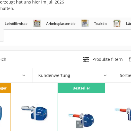
rzeugt hat uns hier im Juli 2026
chaften.
r
Leinölfirnisse
Arbeitsplattenöle
Teaköle
Lä
mera
mit Elektrostart
eich
Produkte filtern
Kundenwertung
Sorti
en
zer
eger
Bestseller