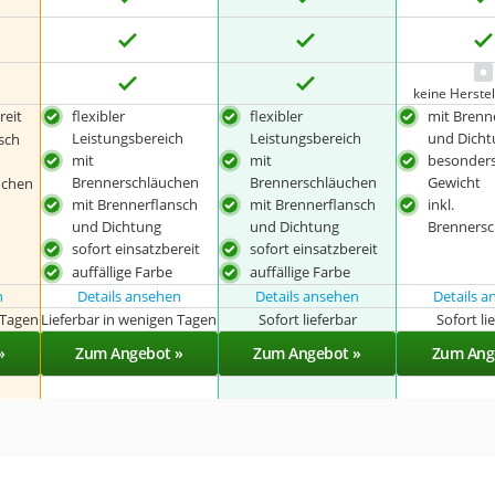
keine Herste
reit
flexibler
flexibler
mit Brenn
Leistungsbereich
Leistungsbereich
und Dich
sch
mit
mit
besonders
Brennerschläuchen
Brennerschläuchen
Gewicht
uchen
mit Brennerflansch
mit Brennerflansch
inkl.
und Dichtung
und Dichtung
Brennersc
sofort einsatzbereit
sofort einsatzbereit
auffällige Farbe
auffällige Farbe
n
Details ansehen
Details ansehen
Details 
 Tagen
Lieferbar in wenigen Tagen
Sofort lieferbar
Sofort li
»
Zum Angebot »
Zum Angebot »
Zum Ang