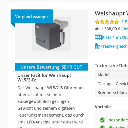
Weishaupt 
Vergleichssieger
1 
ab 1.338,00 €
(
Li
Platz 1 im Öl
Preisvergleic
Technische Deta
Unsere Bewertung:
SEHR GUT
Modell
Unser Fazit für Weishaupt
WL5/2-B:
Geringes Gewic
Der Weishaupt WL5/2-B Ölbrenner
Brennerschläu
überrascht mit seinem
außergewöhnlich geringen
Vorteile
Gewicht und seinem digitalen
Feuerungsmanagement, das durch
besonders
eine LED-Anzeige unterstützt wird.
digitales