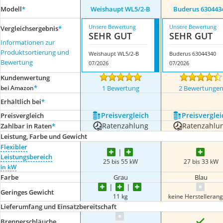
Modell
*
Weishaupt WL5/2-B
Buderus 630443
Unsere Bewertung
Unsere Bewertung
Vergleichsergebnis
*
SEHR GUT
SEHR GUT
Informationen zur
Produktsortierung und
Weishaupt WL5/2-B
Buderus 63044340
Bewertung
07/2026
07/2026
Kundenwertung
*
bei Amazon
1 Bewertung
2 Bewertunge
Erhältlich bei
*
Preis­vergleich
Preis­verglei
Preis­vergleich
Ratenzahlung
Ratenzahlu
Zahlbar in Raten
*
Leistung, Farbe und Gewicht
Flexibler
Leistungsbereich
25 bis 55 kW
27 bis 33 kW
in kW
Farbe
Grau
Blau
Geringes Gewicht
11 kg
keine Herstelleran
Lieferumfang und Einsatzbereitschaft
Brennerschläuche