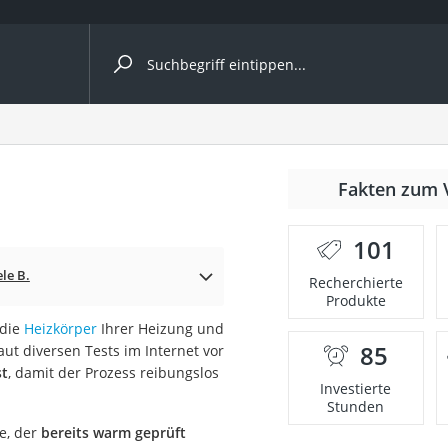
ergleiche nach Kategorie
nmäher
Fakten zum 
s
101
er
le B.
Recherchierte
Produkte
gerät
 die
Heizkörper
Ihrer Heizung und
2 Innengeräte
85
ut diversen Tests im Internet vor
st
, damit der Prozess reibungslos
Investierte
Stunden
e
e, der
bereits warm geprüft