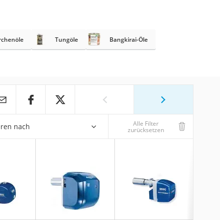
rchenöle
Tungöle
Bangkirai-Öle
Alle Filter
eren nach
zurücksetzen