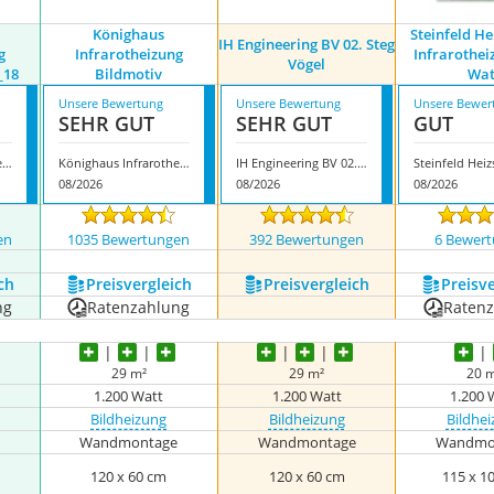
Könighaus
Steinfeld H
IH Engineering BV 02. Steg
g
Infrarotheizung
Infrarothei
Vögel
_18
Bildmotiv
Wat
Unsere Bewertung
Unsere Bewertung
Unsere Bewer
SEHR GUT
SEHR GUT
GUT
Könighaus Infrarotheizung Bildserie_P_1200_18
Könighaus Infrarotheizung Bildmotiv
IH Engineering BV 02. Steg Vögel
08/2026
08/2026
08/2026
en
1035 Bewertungen
392 Bewertungen
6 Bewer
ch
Preis­vergleich
Preis­vergleich
Preis­v
ng
Ratenzahlung
Raten
29 m²
29 m²
20 
1.200 Watt
1.200 Watt
1.200 
Bildheizung
Bildheizung
Bildhe
e
Wandmontage
Wandmontage
Wandmo
120 x 60 cm
120 x 60 cm
115 x 1