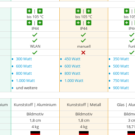
bis 105 °C
bis 105 °C
bis 10
IP44
IP44
IP4
WLAN
manuell
Fun
•
•
•
300 Watt
450 Watt
350 Watt
•
•
•
600 Watt
600 Watt
500 Watt
•
•
•
800 Watt
800 Watt
600 Watt
•
•
•
1.000 Watt
1.000 Watt
750 Watt
•
•
und weitere
900 Watt
inium
Kunststoff | Aluminium
Kunststoff | Metall
Glas | Al
Bildmotiv
Bildmotiv
Bildm
1,8 cm
1,8 cm
3 c
4 kg
4 kg
18,7