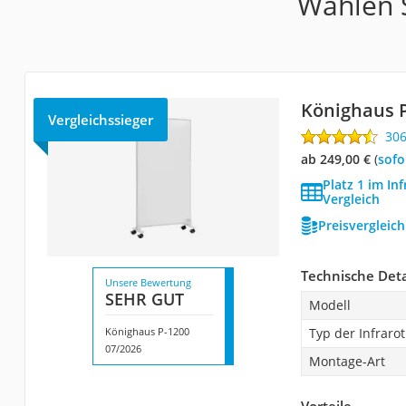
Wählen S
Könighaus 
Vergleichssieger
30
ab 249,00 €
(
Sof
Platz 1 im In
Vergleich
Preisvergleic
Technische Deta
Unsere Bewertung
SEHR GUT
Modell
Könighaus P-1200
Typ der Infraro
07/2026
Montage-Art