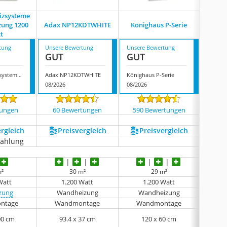
eizsysteme
K
zung 1200
Adax NP12KDTWHITE
Könighaus P-Serie
Inf
t
S
tung
Unsere Bewertung
Unsere Bewertung
Unsere
GUT
GUT
GUT
Steinfeld Heizsysteme Infrarotheizung 1200 Watt
Adax NP12KDTWHITE
Könighaus P-Serie
08/2026
08/2026
08/202
tungen
60 Bewertungen
590 Bewertungen
3064
ergleich
Preis­vergleich
Preis­vergleich
P
zahlung
m²
30 m²
29 m²
Watt
1.200 Watt
1.200 Watt
izung
Wandheizung
Wandheizung
Bo
ntage
Wandmontage
Wandmontage
00 cm
93.4 x 37 cm
120 x 60 cm
1