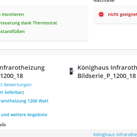
Nachteile
u montieren
nicht geeigne
Steuerung dank Thermostat
nstandfüßen
nfrarotheizung
Könighaus Infrarot
_1200_18
Bildserie_P_1200_18
35 Bewertungen
ort lieferbar
)
frarotheizung 1200 Watt
h und weitere Angebote
ils
Könighaus Infrarothe