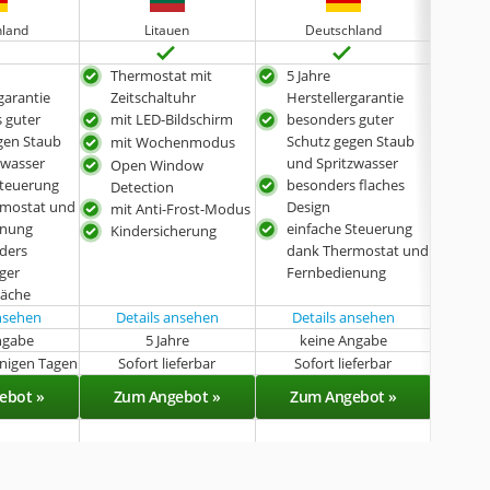
hland
Litauen
Deutschland
D
Thermostat mit
5 Jahre
hoh
garantie
Zeitschaltuhr
Herstellergarantie
5 Ja
 guter
mit LED-Bildschirm
besonders guter
Hers
gen Staub
Schutz gegen Staub
mit Wochenmodus
prak
zwasser
und Spritzwasser
Open Window
Steuerung
besonders flaches
Detection
rmostat und
Design
mit Anti-Frost-Modus
enung
einfache Steuerung
Kindersicherung
ders
dank Thermostat und
ger
Fernbedienung
läche
ansehen
Details ansehen
Details ansehen
Det
ngabe
5 Jahre
keine Angabe
k
enigen Tagen
Sofort lieferbar
Sofort lieferbar
Sof
ebot »
Zum Angebot »
Zum Angebot »
Zu