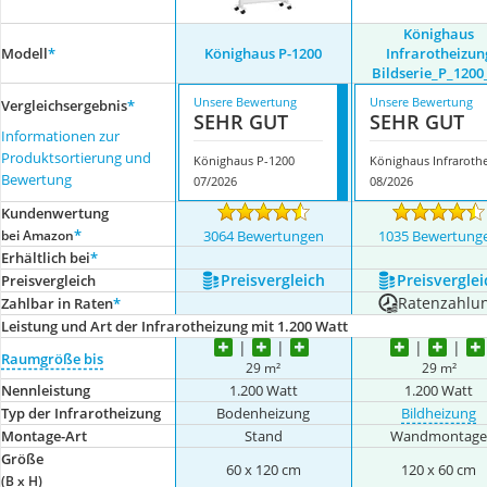
Könighaus
Modell
*
Könighaus P-1200
Infrarotheizun
Bildserie_P_1200
Unsere Bewertung
Unsere Bewertung
Vergleichsergebnis
*
SEHR GUT
SEHR GUT
Informationen zur
Produktsortierung und
Könighaus P-1200
Bewertung
07/2026
08/2026
Kundenwertung
*
bei Amazon
3064 Bewertungen
1035 Bewertung
Erhältlich bei
*
Preis­vergleich
Preis­verglei
Preis­vergleich
Ratenzahlu
Zahlbar in Raten
*
Leistung und Art der Infrarotheizung mit 1.200 Watt
Raumgröße bis
29 m²
29 m²
Nennleistung
1.200 Watt
1.200 Watt
Typ der Infrarotheizung
Bodenheizung
Bildheizung
Montage-Art
Stand
Wandmontag
Größe
60 x 120 cm
120 x 60 cm
(B x H)