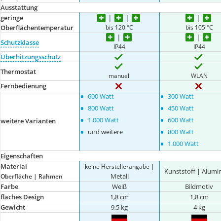
Ausstattung
geringe
bis 120 °C
bis 105 °C
Oberflächentemperatur
Schutzklasse
IP44
IP44
Überhitzungsschutz
Thermostat
manuell
WLAN
Fernbedienung
•
•
600 Watt
300 Watt
•
•
800 Watt
450 Watt
•
•
1.000 Watt
600 Watt
weitere Varianten
•
•
und weitere
800 Watt
•
1.000 Watt
Eigenschaften
Material
|
keine Herstellerangabe
Kunststoff | Alum
Metall
Oberfläche | Rahmen
Farbe
Weiß
Bildmotiv
flaches Design
1,8 cm
1,8 cm
Gewicht
9,5 kg
4 kg