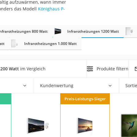
haltig aufzuwärmen, wann immer
sonders das Modell
Könighaus P-
r
Infrarotheizungen 800 Watt
Infrarotheizungen 1200 Watt
mera
mit Elektrostart
att
Infrarotheizungen 1.000 Watt
1200 Watt
im Vergleich
Produkte filtern
en
Kundenwertung
Sorti
zer
Preis-Leistungs-Sieger