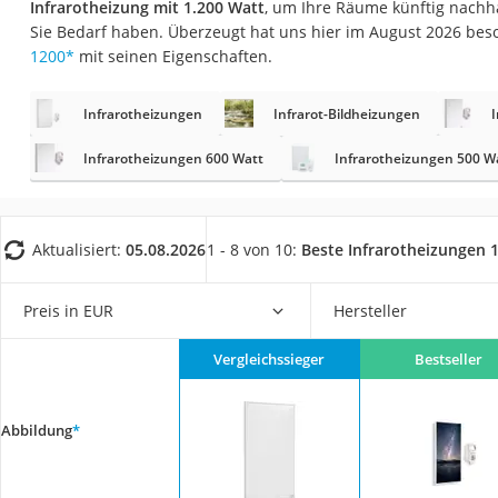
Infrarotheizung mit 1.200 Watt
, um Ihre Räume künftig nach
Fliesenschneider
Sie Bedarf haben. Überzeugt hat uns hier im August 2026 be
Hochdruckreinige
1200
*
mit seinen Eigenschaften.
Doppelschleifer
Infrarotheizungen
Infrarot-Bildheizungen
Überwachungska
Benzinrasenmäher 
Infrarotheizungen 600 Watt
Infrarotheizungen 500 W
Akku-Laubsauger
Löschdecke
Aktualisiert:
05.08.2026
1 - 8 von 10:
Beste Infrarotheizungen 
Multimeter
Winterharte Palm
Preis in EUR
Hersteller
Gasdurchlauferhit
Vergleichssieger
Bestseller
Service
Abbildung
*