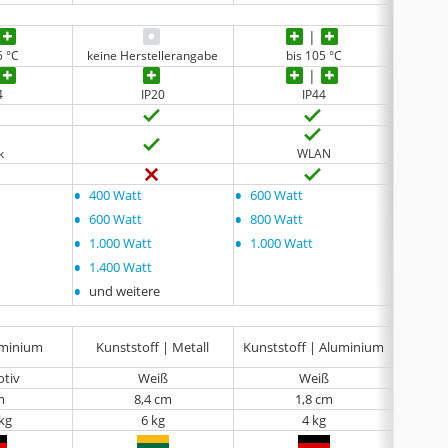
5 °C
keine Herstellerangabe
bis 105 °C
4
IP20
IP44
k
WLAN
•
•
•
400 Watt
600 Watt
keine
•
•
600 Watt
800 Watt
•
•
1.000 Watt
1.000 Watt
•
1.400 Watt
•
und weitere
uminium
Kunststoff | Metall
Kunststoff | Aluminium
Kuns
otiv
Weiß
Weiß
m
8,4 cm
1,8 cm
 kg
6 kg
4 kg
keine 