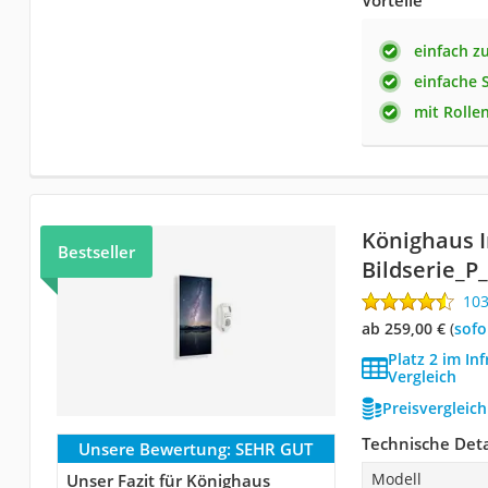
Vorteile
einfach z
einfache 
mit Rolle
Könighaus I
Bestseller
Bildserie_P
10
ab 259,00 €
(
Sof
Platz 2 im In
Vergleich
Preisvergleic
Technische Deta
Unsere Bewertung:
SEHR GUT
Modell
Unser Fazit für Könighaus