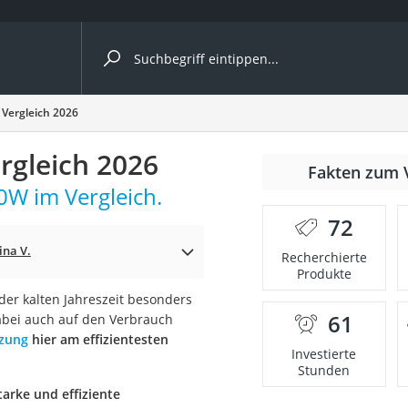
ergleiche nach Kategorie
 Vergleich 2026
rgleich 2026
nmäher
Fakten zum 
0W im Vergleich.
s
72
er
ina V.
Recherchierte
Produkte
gerät
er kalten Jahreszeit besonders
2 Innengeräte
61
dabei auch auf den Verbrauch
izung
hier am effizientesten
Investierte
Stunden
e
tarke und effiziente