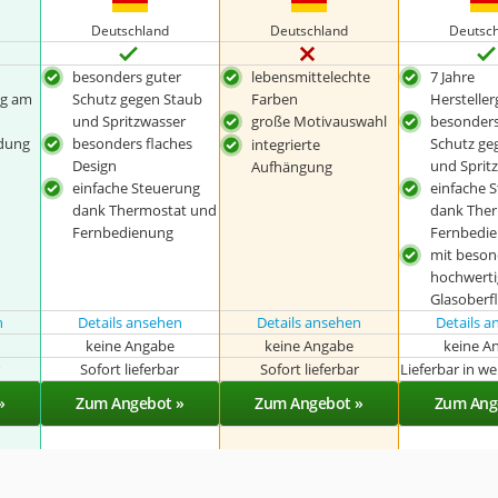
Deutschland
Deutschland
Deutsc
besonders guter
lebensmittelechte
7 Jahre
ng am
Schutz gegen Staub
Farben
Hersteller
und Spritzwasser
große Motivauswahl
besonders
ndung
besonders flaches
Schutz ge
integrierte
Design
und Sprit
Aufhängung
einfache Steuerung
einfache 
dank Thermostat und
dank The
Fernbedienung
Fernbedi
mit beson
hochwerti
Glasoberf
n
Details ansehen
Details ansehen
Details 
keine Angabe
keine Angabe
keine A
r
Sofort lieferbar
Sofort lieferbar
Lieferbar in w
»
Zum Angebot »
Zum Angebot »
Zum Ang