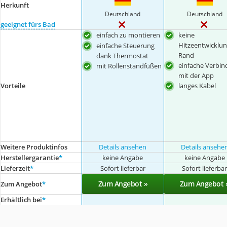
Herkunft
Deutschland
Deutschland
geeignet fürs Bad
einfach zu montieren
keine
Hitzeentwicklu
einfache Steuerung
Rand
dank Thermostat
einfache Verbi
mit Rollenstandfüßen
mit der App
Vorteile
langes Kabel
Weitere Produktinfos
Details ansehen
Details ansehe
Herstellergarantie
*
keine Angabe
keine Angabe
Lieferzeit
*
Sofort lieferbar
Sofort lieferba
Zum Angebot »
Zum Angebot 
Zum Angebot
*
Erhältlich bei
*