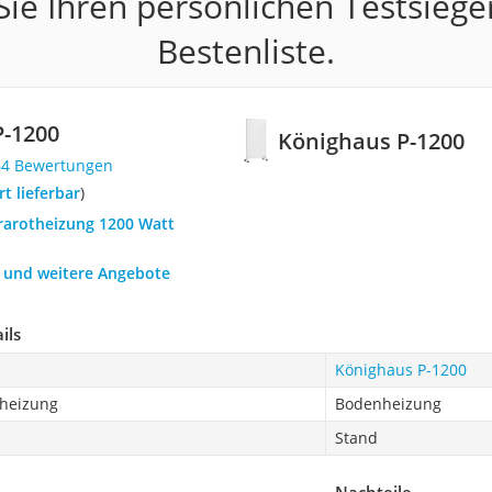
ie Ihren persönlichen Testsiege
Bestenliste.
P-1200
Könighaus P-1200
64 Bewertungen
ort lieferbar
)
frarotheizung 1200 Watt
h und weitere Angebote
ils
Könighaus P-1200
theizung
Bodenheizung
Stand