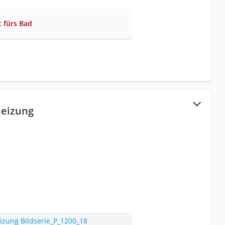
t fürs Bad
heizung
izung Bildserie_P_1200_18