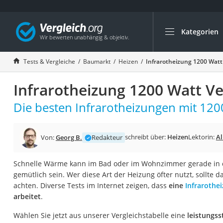
Kategorien
Die beliebtesten V
Baumarkt
Tests & Vergleiche
Baumarkt
Heizen
Infrarotheizung 1200 Watt
Tresor feuerfest
Infrarotheizung 1200 Watt Ve
Makita-Akku-Rase
Kappsäge
Die besten Infrarotheizungen mit 120
Smartes Türschlos
Akku-Rasentrimm
schreibt über:
Heizen
Lektorin:
Al
Von:
Georg B.
Redakteur
Feuchtigkeitsmess
Schnelle Wärme kann im Bad oder im Wohnzimmer gerade in d
Split-Klimaanlage 
gemütlich sein. Wer diese Art der Heizung öfter nutzt, sollte 
Pelletofen
achten. Diverse Tests im Internet zeigen, dass
eine
Infrarothe
arbeitet
.
Bohrmaschine
Tiefbrunnenpump
Wählen Sie jetzt aus unserer Vergleichstabelle eine
leistungss