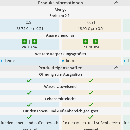
Produktinformationen
Menge
Preis pro 0,5 l
0,5 l
0,5 l
23,75 € pro 0,5 l
18,95 € pro 0,5 l
Ausreichend für
ca. 10 m²
ca. 10 m²
Weitere Verpackungsgrößen
•
•
•
keine
keine
k
Produkteigenschaften
Öffnung zum Ausgießen
Wasserabweisend
Lebensmittelecht
Für den Innen- und Außenbereich geeignet
für den Innen- und Außenbereich
für den Innen- und Außenbereich
für
geeignet
geeignet