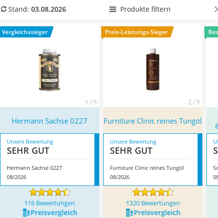
Löschdecke
Sie Holz, das sich in Ihrem Garten befindet, behandeln
Produkte filtern
Stand:
03.08.2026
Multimeter
möchten. Überzeugt hat uns hier im August 2026 besonders
Winterharte Palmen
das Modell
Hermann Sachse 0227
*
mit seinen Eigenschaften.
Vergleichssieger
Preis-Leistungs-Sieger
Bes
Gasdurchlauferhitzer
Service
1 / 9
2 / 9
Hermann Sachse 0227
Furniture Clinic reines Tungöl
Unsere Bewertung
Unsere Bewertung
U
SEHR GUT
SEHR GUT
Hermann Sachse 0227
Furniture Clinic reines Tungöl
08/2026
08/2026
0
116 Bewertungen
1320 Bewertungen
Preis­vergleich
Preis­vergleich