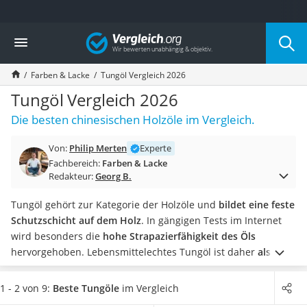
Die beliebtesten Vergleiche nach Kategorie
Vergleich
Baumarkt
Tresor feuerfest
Farben & Lacke
Tungöl Vergleich 2026
Makita-Akku-Rasenmäher
Kappsäge
Tungöl Vergleich 2026
Smartes Türschloss
Die besten chinesischen Holzöle im Vergleich.
Akku-Rasentrimmer
Feuchtigkeitsmessgerät
Von:
Philip Merten
Experte
Split-Klimaanlage 2 Innengeräte
Fachbereich:
Farben & Lacke
Pelletofen
Redakteur:
Georg B.
Bohrmaschine
Tiefbrunnenpumpe
Tungöl gehört zur Kategorie der Holzöle und
bildet eine feste
Fliesenschneider
Schutzschicht auf dem Holz
. In gängigen Tests im Internet
Hochdruckreiniger
wird besonders die
hohe Strapazierfähigkeit des Öls
Doppelschleifer
hervorgehoben.
Lebensmittelechtes Tungöl ist daher
als Öl
Überwachungskamera
für Holz-Schneidebretter in der Küche
sehr gut geeignet.
Benzinrasenmäher mit Elektrostart
Wählen Sie jetzt ein Tungöl, das auch im Außenbereich
1 - 2 von 9:
Beste Tungöle
im Vergleich
Akku-Laubsauger
eingesetzt werden kann, aus unserer Vergleichstabelle, wenn