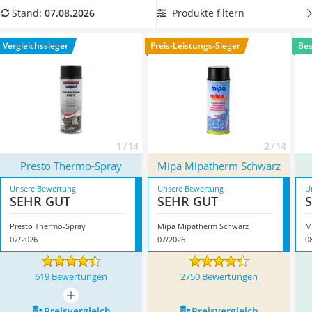
Löschdecke
jetzt aus unserer Vergleichstabelle
einen Ofenlack mit hoher
Produkte filtern
Stand:
07.08.2026
Multimeter
Ergiebigkeit
aus, damit Sie ausreichend Farbe für Ihre Ideen
Winterharte Palmen
und Projekte haben. Überzeugt hat uns hier im August 2026
Vergleichssieger
Preis-Leistungs-Sieger
Bes
Gasdurchlauferhitzer
besonders das Modell
Presto Thermo-Spray
*
mit seinen
Service
Eigenschaften.
1 / 14
2 / 14
Presto Thermo-Spray
Mipa Mipatherm Schwarz
Unsere Bewertung
Unsere Bewertung
U
SEHR GUT
SEHR GUT
Presto Thermo-Spray
Mipa Mipatherm Schwarz
M
07/2026
07/2026
0
619 Bewertungen
2750 Bewertungen
mehr anzeigen
Preis­vergleich
Preis­vergleich