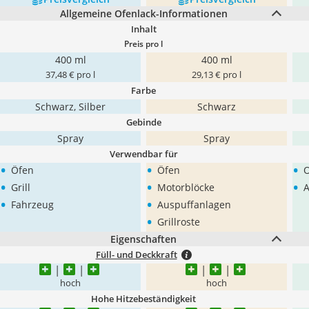
Allgemeine Ofenlack-Informationen
Inhalt
Preis pro l
400 ml
400 ml
37,48 € pro l
29,13 € pro l
Farbe
Schwarz, Silber
Schwarz
Gebinde
Spray
Spray
Verwendbar für
•
•
•
Öfen
Öfen
•
•
•
Grill
Motorblöcke
A
•
•
Fahrzeug
Auspuffanlagen
•
Grillroste
Eigenschaften
Füll- und Deckkraft
hoch
hoch
Hohe Hitzebeständigkeit