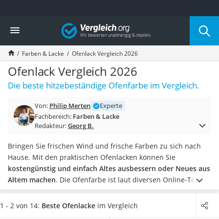
Die beliebtesten Vergleiche nach Kategorie
Vergleich
Baumarkt
Tresor feuerfest
Farben & Lacke
Ofenlack Vergleich 2026
Makita-Akku-Rasenmäher
Kappsäge
Ofenlack Vergleich 2026
Smartes Türschloss
Die beste hitzebeständige Ofenfarbe im Vergleich.
Akku-Rasentrimmer
Feuchtigkeitsmessgerät
Von:
Philip Merten
Experte
Split-Klimaanlage 2 Innengeräte
Fachbereich:
Farben & Lacke
Pelletofen
Redakteur:
Georg B.
Bohrmaschine
Tiefbrunnenpumpe
Bringen Sie frischen Wind und frische Farben zu sich nach
Fliesenschneider
Hause. Mit den praktischen Ofenlacken können Sie
Hochdruckreiniger
kostengünstig und einfach Altes ausbessern oder Neues aus
Doppelschleifer
Altem machen
. Die Ofenfarbe ist laut diversen Online-Tests
Überwachungskamera
oftmals bis zu 800 °C hitzebeständig und eignet sich daher
Benzinrasenmäher mit Elektrostart
nicht nur für den Ofen, sondern beispielsweise auch zum
1 - 2 von 14:
Beste Ofenlacke
im Vergleich
Akku-Laubsauger
Erneuern von
Feuerschalen
oder Auspuffrohren.
Wählen Sie