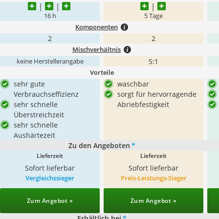
16 h
5 Tage
Komponenten
2
2
Mischverhältnis
5:1
keine Herstellerangabe
Vorteile
sehr gute
waschbar
Verbrauchseffizienz
sorgt für hervorragende
sehr schnelle
Abriebfestigkeit
Überstreichzeit
sehr schnelle
Aushärtezeit
Zu den Angeboten
*
Lieferzeit
Lieferzeit
Sofort lieferbar
Sofort lieferbar
Vergleichssieger
Preis-Leistungs-Sieger
Zum Angebot »
Zum Angebot »
Erhältlich bei
*