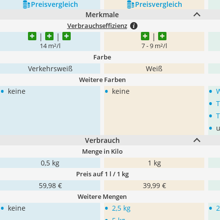
Preis­vergleich
Preis­vergleich
Merkmale
Verbrauchseffizienz
14 m²/l
7 - 9 m²/l
Farbe
Verkehrsweiß
Weiß
Weitere Farben
•
•
•
keine
keine
W
•
T
•
T
•
u
Verbrauch
Menge in Kilo
0,5 kg
1 kg
Preis auf 1 l / 1 kg
59,98 €
39,99 €
Weitere Mengen
•
•
•
keine
2,5 kg
2