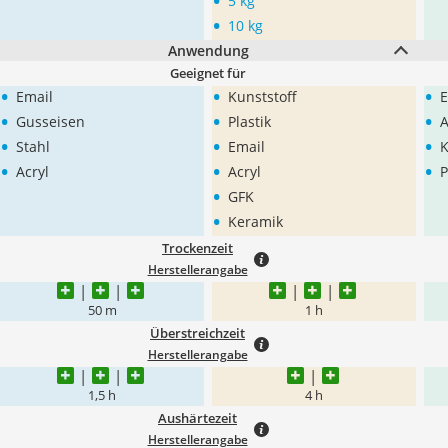
•
5 kg
•
10 kg
Anwendung
Geeignet für
•
•
•
Email
Kunststoff
E
•
•
•
Gusseisen
Plastik
A
•
•
•
Stahl
Email
K
•
•
•
Acryl
Acryl
P
•
GFK
•
Keramik
Trockenzeit
Herstellerangabe
50 m
1 h
Überstreichzeit
Herstellerangabe
1,5 h
4 h
Aushärtezeit
Herstellerangabe