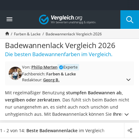
Die beliebtesten Vergleiche nach Kategorie
Vergleich
Baumarkt
Tresor feuerfest
Farben & Lacke
Badewannenlack Vergleich 2026
Makita-Akku-Rasenmäher
Kappsäge
Badewannenlack Vergleich 2026
Smartes Türschloss
Die besten Badewannenfarben im Vergleich.
Akku-Rasentrimmer
Feuchtigkeitsmessgerät
Von:
Philip Merten
Experte
Split-Klimaanlage 2 Innengeräte
Fachbereich:
Farben & Lacke
Pelletofen
Redakteur:
Georg B.
Bohrmaschine
Tiefbrunnenpumpe
Mit regelmäßiger Benutzung
stumpfen Badewannen ab,
Fliesenschneider
vergilben oder zerkratzen
. Das fühlt sich beim Baden nicht
Hochdruckreiniger
nur unangenehm an, es sieht auch noch unschön und
Doppelschleifer
unhygienisch aus. Mit Badewannenlack können Sie
Ihrem
Überwachungskamera
Bad zu neuem Glanz verhelfen, ohne neue Sanitäranlagen
Benzinrasenmäher mit Elektrostart
anschaffen zu müssen
. Die Oberflächen säubern, Farbe
1 - 2 von 14:
Beste Badewannenlacke
im Vergleich
Akku-Laubsauger
auftragen, Trockenzeiten beachten, ein zweiter Anstrich und