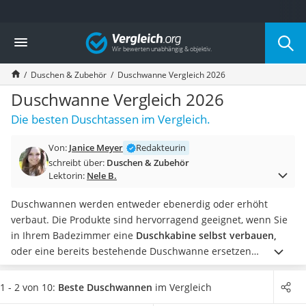
Die beliebtesten Vergleiche nach Kategorie
Vergleich
Wohnen
Matratzen-Topper
Duschen & Zubehör
Duschwanne Vergleich 2026
Matratzen
Konferenzlautsprecher
Duschwanne Vergleich 2026
Tageslichtlampe
Die besten Duschtassen im Vergleich.
Badlüfter
Ergonomischer Bürostuhl
Von:
Janice Meyer
Redakteurin
Bürohocker
schreibt über:
Duschen & Zubehör
Außenleuchte mit Kamera
Lektorin:
Nele B.
Ozongeneratoren
Akku-Tischlampe
Duschwannen werden entweder ebenerdig oder erhöht
Konferenzmikrofon
verbaut. Die Produkte sind hervorragend geeignet, wenn Sie
Klappmatratze
in Ihrem Badezimmer eine
Duschkabine selbst verbauen,
Duschkopf mit Kalkfilter
oder eine bereits bestehende Duschwanne ersetzen
Aktenvernichter Sicherheitsstufe 4
möchten.
Tests von verschiedenen Verbrauchermagazinen
Bettgitter
zeigten, dass
ebenerdige Duschwannen
besonders für ältere
1 - 2 von 10:
Beste Duschwannen
im Vergleich
Spannbettlaken
Menschen und Menschen mit Handicap wegen der