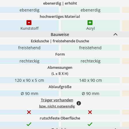
ebenerdig | erhöht
ebenerdig
ebenerdig
hochwertiges Material
Kunststoff
Acryl
Bauweise
Eckdusche | freistehende Dusche
freistehend
freistehend
Form
rechteckig
rechteckig
Abmessungen
(L x B X H)
120 x 90 x 5 cm
140 x 90 cm
Ablaufgröße
Ø 90 mm
Ø 90 mm
Träger vorhanden
bzw. nicht notwendig
rutschfeste Oberfläche