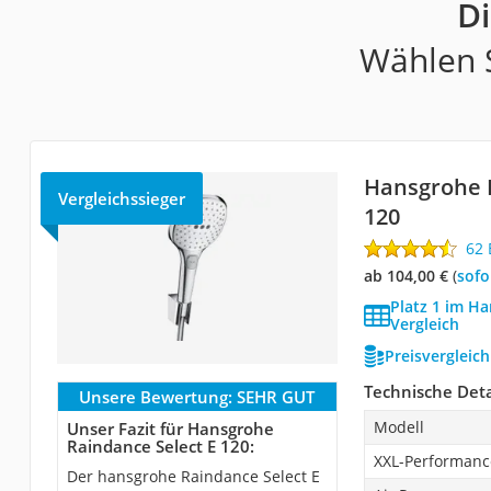
D
Wählen S
Hansgrohe R
Vergleichssieger
120
62
ab 104,00 €
(
Sof
Platz 1 im H
Vergleich
Preisvergleic
Technische Deta
Unsere Bewertung:
SEHR GUT
Modell
Unser Fazit für Hansgrohe
Raindance Select E 120:
XXL-Performanc
Der hansgrohe Raindance Select E