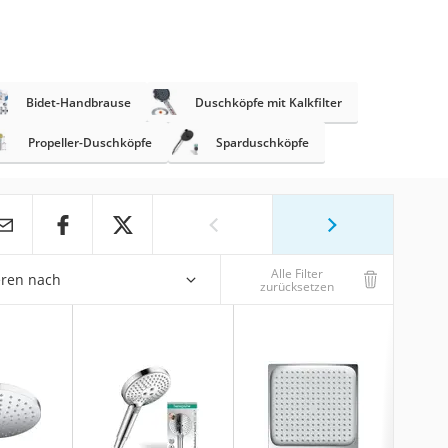
Bidet-Handbrause
Duschköpfe mit Kalkfilter
Propeller-Duschköpfe
Sparduschköpfe
Alle Filter
eren nach
zurücksetzen