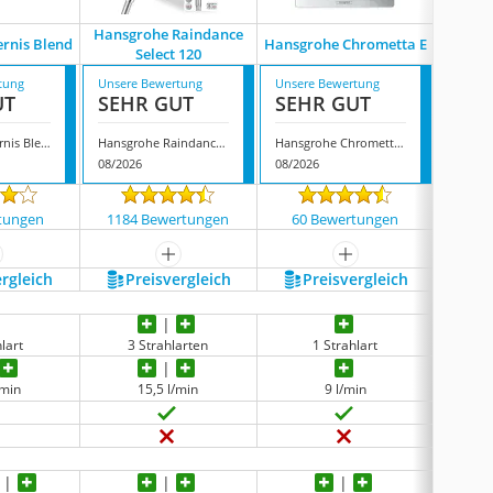
Hansgrohe Raindance
Hansgro
rnis Blend
Hansgrohe Chrometta E
Select 120
tung
Unsere Bewertung
Unsere Bewertung
Unsere
UT
SEHR GUT
SEHR GUT
SEH
Hansgrohe Vernis Blend
Hansgrohe Raindance Select 120
Hansgrohe Chrometta E
08/2026
08/2026
08/202
tungen
1184 Bewertungen
60 Bewertungen
1539
ehr anzeigen
mehr anzeigen
mehr anzeigen
ergleich
Preis­vergleich
Preis­vergleich
P
lart
3 Strahlarten
1 Strahlart
3
/min
15,5 l/min
9 l/min