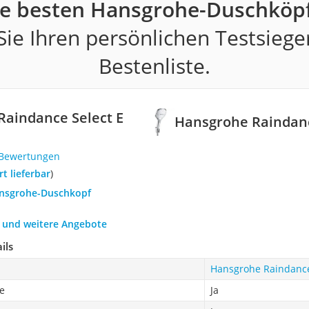
ie besten Hansgrohe-Duschköpf
ie Ihren persönlichen Testsiege
Bestenliste.
aindance Select E
Hansgrohe Raindanc
 Bewertungen
ort lieferbar
)
ansgrohe-Duschkopf
h und weitere Angebote
ils
Hansgrohe Raindance
e
Ja