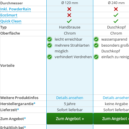
Ø 120 mm
Ø 240 mm
Durchmesser
Inkl. PowderRain
EcoSmart
Quick Clean
Typ
Handbrause
Duschkopf
Oberfläche
Chrom
Chrom
leicht erreichbar
wassersparend
mehrere Strahlarten
besonders groß
möglich
Duschkopf
verhindert Verdrehen
einfach zu reini
Vorteile
Weitere Produktinfos
Details ansehen
Details ansehe
Herstellergarantie
*
5 Jahre
keine Angabe
Lieferzeit
*
Sofort lieferbar
Sofort lieferba
Zum Angebot »
Zum Angebot 
Zum Angebot
*
Erhältlich bei
*