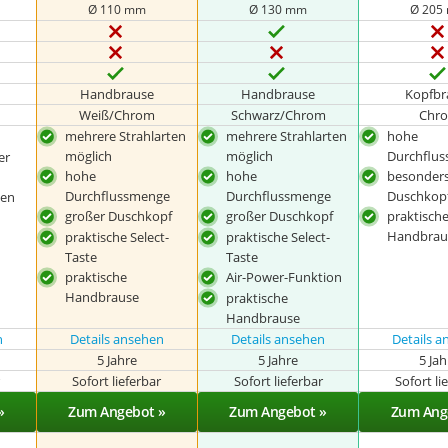
Ø 110 mm
Ø 130 mm
Ø 205
Handbrause
Handbrause
Kopfbr
Weiß/Chrom
Schwarz/Chrom
Chr
mehrere Strahlarten
mehrere Strahlarten
hohe
möglich
möglich
Durchflu
er
hohe
hohe
besonders
Durchflussmenge
Durchflussmenge
Duschkop
gen
großer Duschkopf
großer Duschkopf
praktisch
Handbrau
praktische Select-
praktische Select-
Taste
Taste
praktische
Air-Power-Funktion
Handbrause
praktische
Handbrause
n
Details ansehen
Details ansehen
Details 
5 Jahre
5 Jahre
5 Ja
r
Sofort lieferbar
Sofort lieferbar
Sofort li
»
Zum Angebot »
Zum Angebot »
Zum Ang