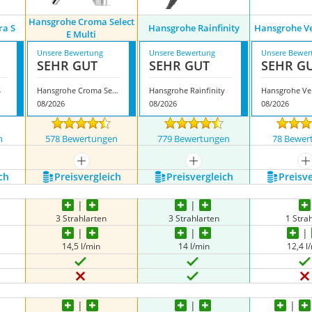
Hansgrohe Croma Select
ra S
Hansgrohe Rainfinity
Hansgrohe Ve
E Multi
Unsere Bewertung
Unsere Bewertung
Unsere Bewer
SEHR GUT
SEHR GUT
SEHR G
S
Hansgrohe Croma Select E Multi
Hansgrohe Rainfinity
08/2026
08/2026
08/2026
n
578 Bewertungen
779 Bewertungen
78 Bewer
nzeigen
mehr anzeigen
mehr anzeigen
m
ch
Preis­vergleich
Preis­vergleich
Preis­v
3 Strahlarten
3 Strahlarten
1 Strah
14,5 l/min
14 l/min
12,4 l