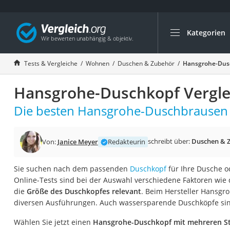
Kategorien
Die beliebtesten V
Wohnen
Tests & Vergleiche
Wohnen
Duschen & Zubehör
Hansgrohe-Dusc
Matratzen-Topper
Hansgrohe-Duschkopf Vergle
Matratzen
Konferenzlautspre
Die besten Hansgrohe-Duschbrausen i
Tageslichtlampe
Badlüfter
schreibt über:
Duschen & 
Von:
Janice Meyer
Redakteurin
Ergonomischer Bü
Sie suchen nach dem passenden
Duschkopf
für Ihre Dusche 
Bürohocker
Online-Tests sind bei der Auswahl verschiedene Faktoren wie 
Außenleuchte mit
die
Größe des Duschkopfes relevant
. Beim Hersteller Hansgro
diversen Ausführungen. Auch wassersparende Duschköpfe sind
Ozongeneratoren
Akku-Tischlampe
Wählen Sie jetzt einen
Hansgrohe-Duschkopf mit mehreren St