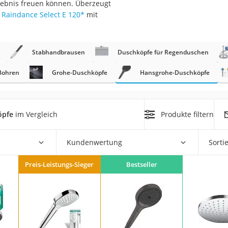
erlebnis freuen können. Überzeugt
n
Raindance Select E 120
*
mit
filter
Stabhandbrausen
Duschköpfe für Regenduschen
cherheitsstufe 4
Bohren
Grohe-Duschköpfe
Hansgrohe-Duschköpfe
öpfe
im Vergleich
Produkte filtern
r Schreibtisch
Kundenwertung
Sorti
 cm
Preis-Leistungs-Sieger
Bestseller