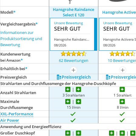
Hansgrohe Raindance
Modell
*
Hansgrohe Active
Select E 120
Unsere Bewertung
Unsere Bewertung
Vergleichsergebnis
*
SEHR GUT
SEHR GUT
Informationen zur
Produktsortierung und
Hansgrohe Raindance Select E 120
Hansgrohe Activera 
Bewertung
08/2026
08/2026
Kundenwertung
*
bei Amazon
62 Bewertungen
10 Bewertunge
Erhältlich bei
*
mehr anzeigen
mehr a
Preis­vergleich
Preis­verglei
Preis­vergleich
Strahlarten und Durchflussmenge der Hansgrohe-Duschköpfe
Anzahl Strahlarten
3 Strahlarten
1 Strahlart
Maximale
15 l/min
8 l/min
Durchflussmenge
XXL-Performance
Air Power
Anwendung und Energieeffizienz
Großer Duschkopf