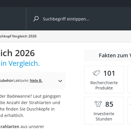
ergleiche nach Kategorie
hkopf Vergleich 2026
ich 2026
Fakten zum 
cher
n Vergleich.
101
Zubehör
Lektorin:
Nele B.
Recherchierte
Produkte
rostuhl
oder Badewanne? Laut gängigen
85
die Anzahl der Strahlarten und
 Kamera
he finden Sie Duschköpfe in
Investierte
 erhältlich.
Stunden
rahlarten
aus unserer