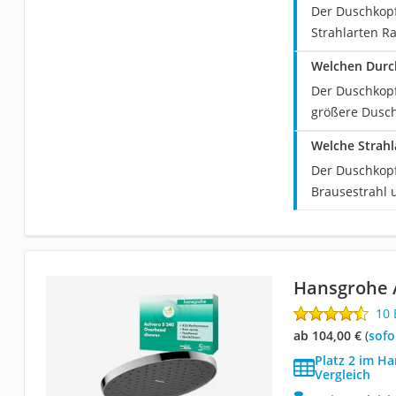
Der Duschkopf
Strahlarten R
Welchen Durc
Der Duschkopf
größere Dusc
Welche Strahl
Der Duschkopf
Brausestrahl 
Hansgrohe A
10
ab 104,00 €
(
Sof
Platz 2 im H
Vergleich