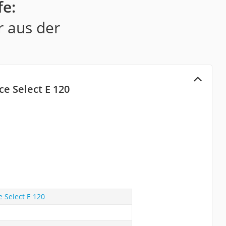
e:
r aus der
e Select E 120
 Select E 120