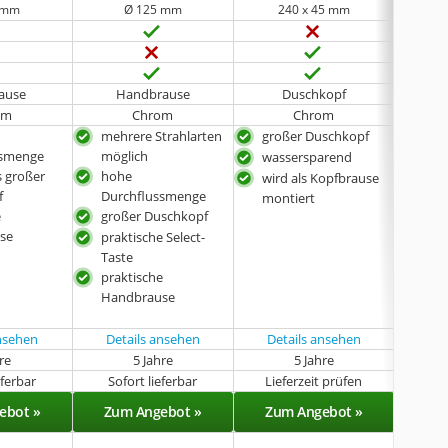
 mm
Ø 125 mm
240 x 45 mm
ause
Handbrause
Duschkopf
H
om
Chrom
Chrom
W
mehrere Strahlarten
großer Duschkopf
bes
ssmenge
möglich
Dur
wassersparend
 großer
hohe
gro
wird als Kopfbrause
f
Durchflussmenge
prak
montiert
e
großer Duschkopf
Han
se
praktische Select-
Taste
praktische
Handbrause
ansehen
Details ansehen
Details ansehen
Det
hre
5 Jahre
5 Jahre
eferbar
Sofort lieferbar
Lieferzeit prüfen
Sof
ebot »
Zum Angebot »
Zum Angebot »
Zu