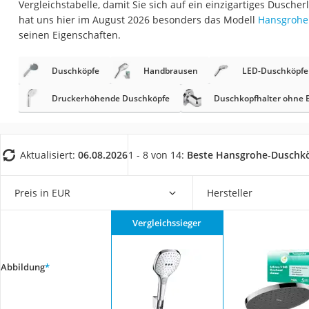
Vergleichstabelle, damit Sie sich auf ein einzigartiges Dusch
Konferenzmikrofo
hat uns hier im August 2026 besonders das Modell
Hansgrohe 
Klappmatratze
seinen Eigenschaften.
Duschkopf mit Kalk
Duschköpfe
Handbrausen
LED-Duschköpfe
Aktenvernichter Si
Bettgitter
Druckerhöhende Duschköpfe
Duschkopfhalter ohne 
Spannbettlaken
Topper 100 x 200
Aktualisiert:
06.08.2026
1 - 8 von 14:
Beste Hansgrohe-Duschk
Duschpaneel
Höhenverstellbare
Preis in EUR
Hersteller
Matratze 90 x 200
Vergleichssieger
Service
Abbildung
*