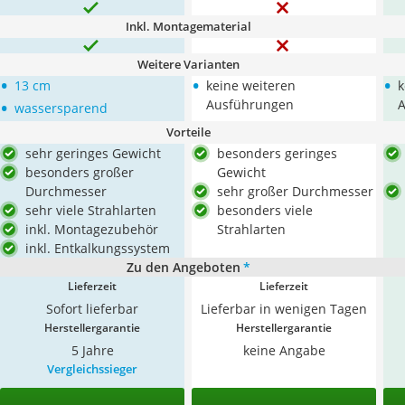
Inkl. Montagematerial
Weitere Varianten
•
•
•
13 cm
keine weiteren
k
•
Ausführungen
wassersparend
Vorteile
sehr geringes Gewicht
besonders geringes
besonders großer
Gewicht
Durchmesser
sehr großer Durchmesser
sehr viele Strahlarten
besonders viele
inkl. Montagezubehör
Strahlarten
inkl. Entkalkungssystem
Zu den Angeboten
*
Lieferzeit
Lieferzeit
Sofort lieferbar
Lieferbar in wenigen Tagen
Herstellergarantie
Herstellergarantie
5 Jahre
keine Angabe
Vergleichssieger