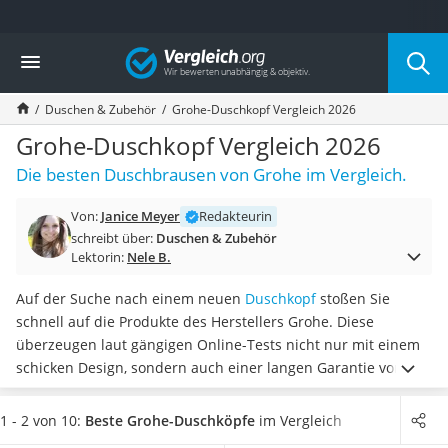
Die beliebtesten Vergleiche nach Kategorie
Vergleich
Wohnen
Matratzen-Topper
Duschen & Zubehör
Grohe-Duschkopf Vergleich 2026
Matratzen
Konferenzlautsprecher
Grohe-Duschkopf Vergleich 2026
Tageslichtlampe
Die besten Duschbrausen von Grohe im Vergleich.
Badlüfter
Ergonomischer Bürostuhl
Von:
Janice Meyer
Redakteurin
Bürohocker
schreibt über:
Duschen & Zubehör
Außenleuchte mit Kamera
Lektorin:
Nele B.
Ozongeneratoren
Akku-Tischlampe
Auf der Suche nach einem neuen
Duschkopf
stoßen Sie
Konferenzmikrofon
schnell auf die Produkte des Herstellers Grohe. Diese
Klappmatratze
überzeugen laut gängigen Online-Tests nicht nur mit einem
Duschkopf mit Kalkfilter
schicken Design, sondern auch einer langen Garantie von
Aktenvernichter Sicherheitsstufe 4
fünf Jahren. Als Grohe-Duschkopf können Sie entweder ein
Bettgitter
Regenduschen-Modell oder eines mit Massage-Funktion
1 - 2 von 10:
Beste Grohe-Duschköpfe
im Vergleich
Spannbettlaken
wählen.
Wählen Sie jetzt aus unserer Produkttabelle einen