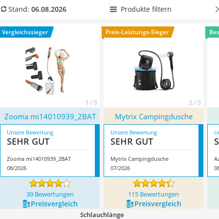
Topper 100 x 200
Wasserdurchfluss
, damit Sie sich noch schneller duschen
Produkte filtern
Stand:
06.08.2026
Duschpaneel
können. Überzeugt hat uns hier im August 2026 besonders
Höhenverstellbarer Schreibtisch
das Modell
Zooma mi14010939_2BAT
*
mit seinen
Vergleichssieger
Preis-Leistungs-Sieger
Bes
Matratze 90 x 200 cm
Eigenschaften.
Service
1 / 9
2 / 9
Zooma mi14010939_2BAT
Mytrix Campingdusche
Unsere Bewertung
Unsere Bewertung
U
SEHR GUT
SEHR GUT
Zooma mi14010939_2BAT
Mytrix Campingdusche
A
08/2026
07/2026
0
39 Bewertungen
115 Bewertungen
Preis­vergleich
Preis­vergleich
Schlauchlänge