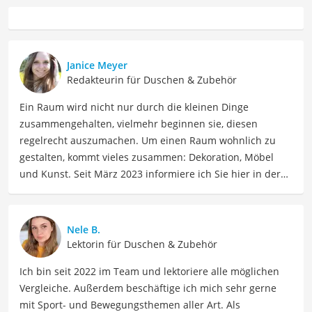
Janice Meyer
Redakteurin für Duschen & Zubehör
Ein Raum wird nicht nur durch die kleinen Dinge
zusammengehalten, vielmehr beginnen sie, diesen
regelrecht auszumachen. Um einen Raum wohnlich zu
gestalten, kommt vieles zusammen: Dekoration, Möbel
und Kunst. Seit März 2023 informiere ich Sie hier in der
Redaktion über alles zum Thema Wohnen. Mit einer
Leidenschaft für Inneneinrichtung sowie Design habe ich
mein Interesse zum Beruf gemacht und teile sowohl mein
Nele B.
Wissen als auch meine kreativen Ideen durch
Lektorin für Duschen & Zubehör
inspirierende Texte. Meine Beiträge umfassen Themen
Ich bin seit 2022 im Team und lektoriere alle möglichen
wie Raumgestaltung, Farbkonzepte, Möbelstücke und
Vergleiche. Außerdem beschäftige ich mich sehr gerne
Wohnaccessoires, um Ihnen dabei zu helfen, Ihre
mit Sport- und Bewegungsthemen aller Art. Als
Wohnräume in so einladende wie auch harmonische