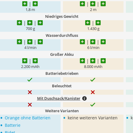
1,8 m
2 m
Niedriges Gewicht
700 g
1.430 g
Wasserdurchfluss
4 l/min
6 l/min
Großer Akku
2.200 mAh
8.000 mAh
Batteriebetrieben
Beleuchtet
Mit Duschsack/Kanister
Weitere Varianten
•
•
•
Orange ohne Batterien
keine weiteren Varianten
k
•
Batterie
•
Bidet