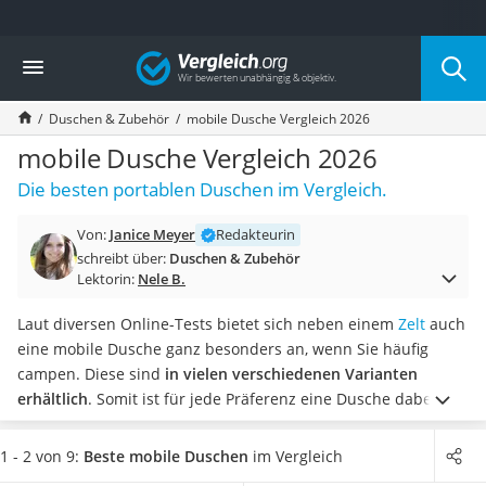
Die beliebtesten Vergleiche nach Kategorie
Vergleich
Wohnen
Matratzen-Topper
Duschen & Zubehör
mobile Dusche Vergleich 2026
Matratzen
Konferenzlautsprecher
mobile Dusche Vergleich 2026
Tageslichtlampe
Die besten portablen Duschen im Vergleich.
Badlüfter
Ergonomischer Bürostuhl
Von:
Janice Meyer
Redakteurin
Bürohocker
schreibt über:
Duschen & Zubehör
Außenleuchte mit Kamera
Lektorin:
Nele B.
Ozongeneratoren
Akku-Tischlampe
Laut diversen Online-Tests bietet sich neben einem
Zelt
auch
Konferenzmikrofon
eine mobile Dusche ganz besonders an, wenn Sie häufig
Klappmatratze
campen. Diese sind
in vielen verschiedenen Varianten
Duschkopf mit Kalkfilter
erhältlich
. Somit ist für jede Präferenz eine Dusche dabei,
Aktenvernichter Sicherheitsstufe 4
sodass Sie die Dusche auf dem Campingplatz nicht mehr
Bettgitter
bezahlen müssen.
Wählen Sie jetzt aus unserer
1 - 2 von 9:
Beste mobile Duschen
im Vergleich
Spannbettlaken
Vergleichstabelle
eine mobile Dusche mit einem hohen