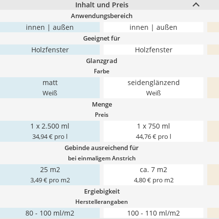
Inhalt und Preis
Anwendungsbereich
innen | außen
innen | außen
Geeignet für
Holzfenster
Holzfenster
Glanzgrad
Farbe
matt
seidenglänzend
Weiß
Weiß
Menge
Preis
1 x 2.500 ml
1 x 750 ml
34,94 € pro l
44,76 € pro l
Gebinde ausreichend für
bei einmaligem Anstrich
25 m2
ca. 7 m2
3,49 € pro m2
4,80 € pro m2
Ergiebigkeit
Herstellerangaben
80 - 100 ml/m2
100 - 110 ml/m2