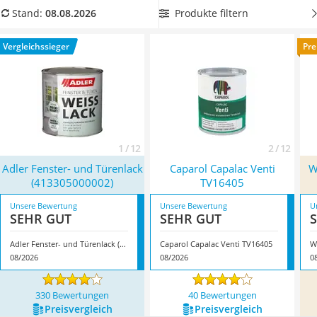
Löschdecke
sein
. Wählen Sie dafür jetzt in unserer Vergleichstabelle
Produkte filtern
Stand:
08.08.2026
Multimeter
einen
Fensterlack auf Wasserbasis aus
. Dieser sollte zudem
Winterharte Palmen
für Innenräume geeignet sein. Überzeugt hat uns hier im
Vergleichssieger
Pre
Gasdurchlauferhitzer
August 2026 besonders das Modell
Adler Fenster- und
Service
Türenlack (413305000002)
*
mit seinen Eigenschaften.
1 / 12
2 / 12
Adler Fenster- und Türenlack
Caparol Capalac Venti
W
(413305000002)
TV16405
Unsere Bewertung
Unsere Bewertung
U
SEHR GUT
SEHR GUT
Adler Fenster- und Türenlack (413305000002)
Caparol Capalac Venti TV16405
08/2026
08/2026
0
330 Bewertungen
40 Bewertungen
Preis­vergleich
Preis­vergleich