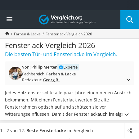
Die beliebtesten Vergleiche nach Kategorie
Vergleich
Baumarkt
Tresor feuerfest
Farben & Lacke
Fensterlack Vergleich 2026
Makita-Akku-Rasenmäher
Kappsäge
Fensterlack Vergleich 2026
Smartes Türschloss
Die besten Tür- und Fensterlacke im Vergleich.
Akku-Rasentrimmer
Feuchtigkeitsmessgerät
Von:
Philip Merten
Experte
Split-Klimaanlage 2 Innengeräte
Fachbereich:
Farben & Lacke
Pelletofen
Redakteur:
Georg B.
Bohrmaschine
Tiefbrunnenpumpe
Jedes Holzfenster sollte alle paar Jahre einen neuen Anstrich
Fliesenschneider
bekommen. Mit einem Fensterlack werten Sie alte
Hochdruckreiniger
Fensterrahmen optisch auf und schützen sie vor
Doppelschleifer
Witterungseinflüssen. Damit der Fensterlack
auch im eigenen
Überwachungskamera
Praxis-Test überzeugt, achten Sie auf eine geringe Anzahl
Benzinrasenmäher mit Elektrostart
notwendiger Schichten
.
Wenn Sie auch Wohnmöbel
1 - 2 von 12:
Beste Fensterlacke
im Vergleich
Akku-Laubsauger
streichen möchten, sollte der
Lack möglichst geruchsarm