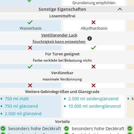
Grundierung empfohlen
Sonstige Eigenschaften
Lösemittelfrei
Wasserbasis
Alkydharzbasis
Ventilierender Lack
Feuchtigkeit kann entweichen
Für Türen geeignet
Farbe verklebt bei Belastung nicht
Verdünnbar
maximale Verdünnung
Weitere Gebindegrößen und Glanzgrade
•
•
•
750 ml matt
2.500 ml seidenglänzend
k
•
•
750 ml glänzend
10.000 ml seidenglänzend
•
2.500 ml glänzend
Vorteile
besonders hohe Deckkraft
besonders hohe Deckkraft