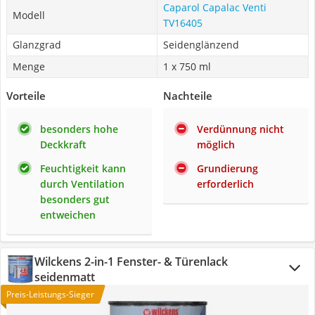
Caparol Capalac Venti
Modell
TV16405
Glanzgrad
Seidenglänzend
Menge
1 x 750 ml
Vorteile
Nachteile
besonders hohe
Verdünnung nicht
Deckkraft
möglich
Feuchtigkeit kann
Grundierung
durch Ventilation
erforderlich
besonders gut
entweichen
Wilckens 2-in-1 Fenster- & Türenlack
seidenmatt
Preis-Leistungs-Sieger