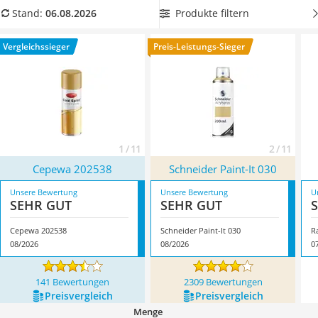
Löschdecke
unserer Vergleichstabelle
mit mindestens 400 ml Inhalt,
Produkte filtern
Stand:
06.08.2026
Multimeter
wenn Sie einen größeren Gegenstand damit lackieren
Winterharte Palmen
möchten. Überzeugt hat uns hier im August 2026 besonders
Vergleichssieger
Preis-Leistungs-Sieger
Gasdurchlauferhitzer
das Modell
Cepewa 202538
*
mit seinen Eigenschaften.
Service
1 / 11
2 / 11
Cepewa 202538
Schneider Paint-It 030
Unsere Bewertung
Unsere Bewertung
U
SEHR GUT
SEHR GUT
Cepewa 202538
Schneider Paint-It 030
R
08/2026
08/2026
0
141 Bewertungen
2309 Bewertungen
Preis­vergleich
Preis­vergleich
Menge