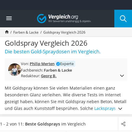
Die beliebtesten Vergleiche nach Kategorie
Vergleich
Baumarkt
Tresor feuerfest
Farben & Lacke
Goldspray Vergleich 2026
Makita-Akku-Rasenmäher
Kappsäge
Goldspray Vergleich 2026
Smartes Türschloss
Die besten Gold-Spraydosen im Vergleich.
Akku-Rasentrimmer
Feuchtigkeitsmessgerät
Von:
Philip Merten
Experte
Split-Klimaanlage 2 Innengeräte
Fachbereich:
Farben & Lacke
Pelletofen
Redakteur:
Georg B.
Bohrmaschine
Tiefbrunnenpumpe
Mit Goldspray können Sie vielen Materialien einen ganz
Fliesenschneider
besonderen Glanz verleihen. Wie diverse Tests im Internet
Hochdruckreiniger
gezeigt haben, können Sie mit Goldspray neben Beton, Metall
Doppelschleifer
und Glas auch Kunststoff besprühen. Solche
Lacksprays
Überwachungskamera
bieten den
Vorteil, dass Sie sehr sauber arbeiten können
Benzinrasenmäher mit Elektrostart
und anschließend keine Pinsel oder Farbroller reinigen
1 - 2 von 11:
Beste Goldsprays
im Vergleich
Akku-Laubsauger
müssen.
Wählen Sie jetzt eine große Dose Goldspray aus