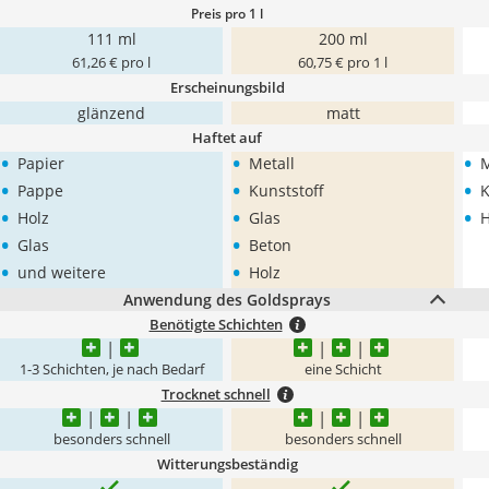
Preis pro 1 l
111 ml
200 ml
61,26 € pro l
60,75 € pro 1 l
Erscheinungsbild
glänzend
matt
Haftet auf
•
•
•
Papier
Metall
M
•
•
•
Pappe
Kunststoff
K
•
•
•
Holz
Glas
H
•
•
Glas
Beton
•
•
und weitere
Holz
Anwendung des Goldsprays
Benötigte Schichten
1-3 Schichten, je nach Bedarf
eine Schicht
Trocknet schnell
besonders schnell
besonders schnell
Witterungsbeständig