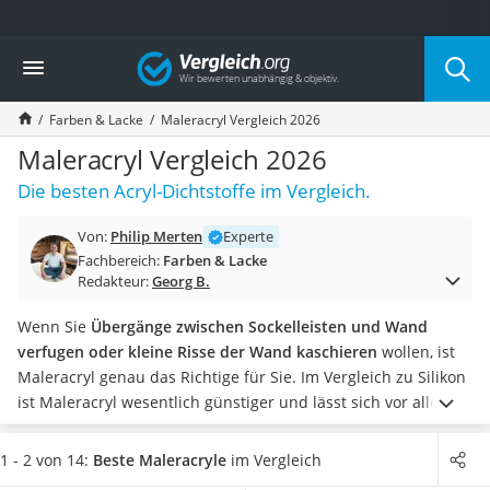
Die beliebtesten Vergleiche nach Kategorie
Vergleich
Baumarkt
Tresor feuerfest
Farben & Lacke
Maleracryl Vergleich 2026
Makita-Akku-Rasenmäher
Kappsäge
Maleracryl Vergleich 2026
Smartes Türschloss
Die besten Acryl-Dichtstoffe im Vergleich.
Akku-Rasentrimmer
Feuchtigkeitsmessgerät
Von:
Philip Merten
Experte
Split-Klimaanlage 2 Innengeräte
Fachbereich:
Farben & Lacke
Pelletofen
Redakteur:
Georg B.
Bohrmaschine
Tiefbrunnenpumpe
Wenn Sie
Übergänge zwischen Sockelleisten und Wand
Fliesenschneider
verfugen oder kleine Risse der Wand kaschieren
wollen, ist
Hochdruckreiniger
Maleracryl genau das Richtige für Sie. Im Vergleich zu Silikon
Doppelschleifer
ist Maleracryl wesentlich günstiger und lässt sich vor allem
Überwachungskamera
meist problemlos überstreichen
.
Damit das Material im
Benzinrasenmäher mit Elektrostart
Praxis-Test überzeugt,
achten Sie auf einen niedrigen
1 - 2 von 14:
Beste Maleracryle
im Vergleich
Akku-Laubsauger
Volumenverlust
, so vermeiden Sie Risse in der Farbe.