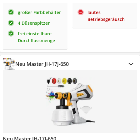
großer Farbbehälter
lautes
Betriebsgeräusch
4 Düsenspitzen
frei einstellbare
Durchflussmenge
Neu Master JH-17J-650
Neu Master JH-17J-650