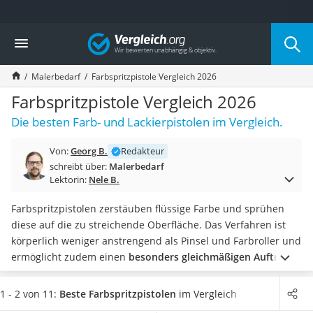
Die beliebtesten Vergleiche nach Kategorie
Vergleich
Baumarkt
Tresor feuerfest
Malerbedarf
Farbspritzpistole Vergleich 2026
Makita-Akku-Rasenmäher
Kappsäge
Farbspritzpistole Vergleich 2026
Smartes Türschloss
Die besten Farb- und Lackierpistolen im Vergleich.
Akku-Rasentrimmer
Feuchtigkeitsmessgerät
Von:
Georg B.
Redakteur
Split-Klimaanlage 2 Innengeräte
schreibt über:
Malerbedarf
Pelletofen
Lektorin:
Nele B.
Bohrmaschine
Tiefbrunnenpumpe
Farbspritzpistolen zerstäuben flüssige Farbe und sprühen
Fliesenschneider
diese auf die zu streichende Oberfläche. Das Verfahren ist
Hochdruckreiniger
körperlich weniger anstrengend als Pinsel und Farbroller und
Doppelschleifer
ermöglicht zudem einen
besonders gleichmäßigen Auftrag
Überwachungskamera
auch auf unebenen Flächen
.
Zwar können alle Modelle mit
Benzinrasenmäher mit Elektrostart
Lacken und Lasuren umgehen, aber wenn Sie
auch
1 - 2 von 11:
Beste Farbspritzpistolen
im Vergleich
Akku-Laubsauger
Wandfarbe oder Airbrush-Farbe auftragen
möchten, sollten