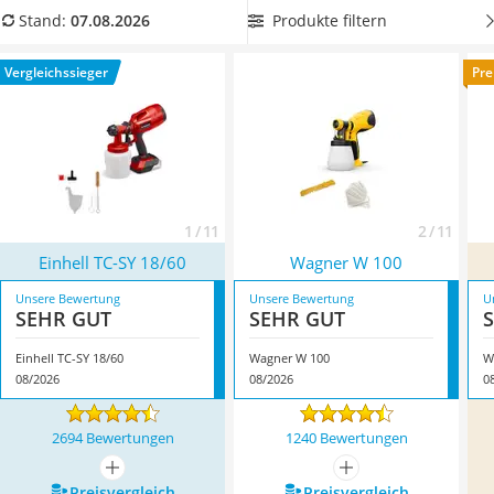
Löschdecke
Sie jetzt in unserer Test- bzw. Vergleichstabelle nach einem
Produkte filtern
Stand:
07.08.2026
Multimeter
entsprechend kompatiblen Produkt suchen. Überzeugt hat
Winterharte Palmen
uns hier im August 2026 besonders das Modell
Einhell TC-SY
Vergleichssieger
Pre
Gasdurchlauferhitzer
18/60
*
mit seinen Eigenschaften.
Service
1 / 11
2 / 11
Einhell TC-SY 18/60
Wagner W 100
Unsere Bewertung
Unsere Bewertung
U
SEHR GUT
SEHR GUT
Einhell TC-SY 18/60
Wagner W 100
W
08/2026
08/2026
0
2694 Bewertungen
1240 Bewertungen
mehr anzeigen
mehr anzeigen
Preis­vergleich
Preis­vergleich