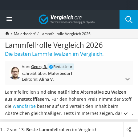
Die beliebtesten Vergleiche nach Kategorie
Vergleich
Baumarkt
Tresor feuerfest
Malerbedarf
Lammfellrolle Vergleich 2026
Makita-Akku-Rasenmäher
Kappsäge
Lammfellrolle Vergleich 2026
Smartes Türschloss
Die besten Lammfellwalzen im Vergleich.
Akku-Rasentrimmer
Feuchtigkeitsmessgerät
Von:
Georg B.
Redakteur
Split-Klimaanlage 2 Innengeräte
schreibt über:
Malerbedarf
Pelletofen
Lektorin:
Alina V.
Bohrmaschine
Tiefbrunnenpumpe
Lammfellrollen sind
eine natürliche Alternative zu Walzen
Fliesenschneider
aus Kunststofffasern.
Für den höheren Preis nimmt der Stoff
Hochdruckreiniger
die
Wandfarbe
besser auf und verteilt den Inhalt beim
Doppelschleifer
Abstreichen gleichmäßiger.
Tests im Internet zeigen, dass ein
Überwachungskamera
Abstreifgitter ein starkes Abtropfen der Rolle verhindert.
Benzinrasenmäher mit Elektrostart
Dadurch vermeiden Sie Flecken auf dem Boden. Wählen Sie
1 - 2 von 13:
Beste Lammfellrollen
im Vergleich
Akku-Laubsauger
jetzt ein Modell mit Griff
aus unserer Vergleichstabelle, um