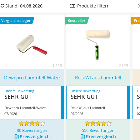
Löschdecke
sofort losmalen zu können. Überzeugt hat uns hier im August
Produkte filtern
Stand:
04.08.2026
Multimeter
2026 besonders das Modell
Dewepro Lammfell-Walze
*
mit
Winterharte Palmen
seinen Eigenschaften.
Vergleichssieger
Bestseller
Pre
Gasdurchlauferhitzer
Service
1 / 13
2 / 13
Dewepro Lammfell-Walze
ReLaWi aus Lammfell
Unsere Bewertung
Unsere Bewertung
U
SEHR GUT
SEHR GUT
Dewepro Lammfell-Walze
ReLaWi aus Lammfell
07/2026
07/2026
0
30 Bewertungen
556 Bewertungen
Preis­vergleich
Preis­vergleich