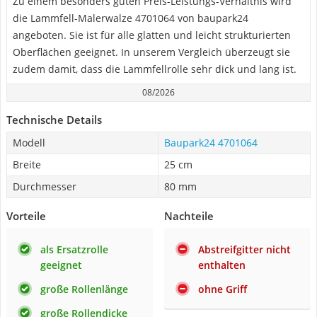
Zu einem besonders guten Preis-Leistungs-Verhältnis wird
die Lammfell-Malerwalze 4701064 von baupark24
angeboten. Sie ist für alle glatten und leicht strukturierten
Oberflächen geeignet. In unserem Vergleich überzeugt sie
zudem damit, dass die Lammfellrolle sehr dick und lang ist.
08/2026
Technische Details
Modell
Baupark24 4701064
Breite
25 cm
Durchmesser
80 mm
Vorteile
Nachteile
als Ersatzrolle
Abstreifgitter nicht
geeignet
enthalten
große Rollenlänge
ohne Griff
große Rollendicke