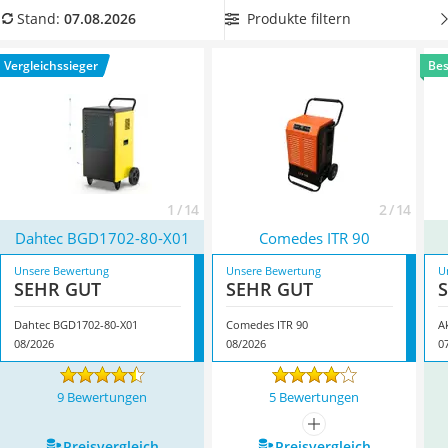
Löschdecke
besonders viel Luft im Raum einsaugt
: Diesen Wert finden
Produkte filtern
Stand:
07.08.2026
Multimeter
Sie als Kubikmeter-pro-Stunde-Angabe unten in unserer
Winterharte Palmen
Tabelle (m³/h). Überzeugt hat uns hier im August 2026
Vergleichssieger
Bes
Gasdurchlauferhitzer
besonders das Modell
Dahtec BGD1702-80-X01
*
mit seinen
Service
Eigenschaften.
1 / 14
2 / 14
Dahtec BGD1702-80-X01
Comedes ITR 90
Unsere Bewertung
Unsere Bewertung
U
SEHR GUT
SEHR GUT
Dahtec BGD1702-80-X01
Comedes ITR 90
A
08/2026
08/2026
0
9 Bewertungen
5 Bewertungen
mehr anzeigen
Preis­vergleich
Preis­vergleich