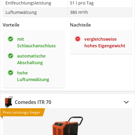
Entfeuchtungsleistung
51 l pro Tag
Luftumwälzung
380 m³/h
Vorteile
Nachteile
mit
vergleichsweise
Schlauchanschluss
hohes Eigengewicht
automatische
Abschaltung
hohe
Luftumwälzung
Comedes ITR 70
Preis-Leistungs-Sieger