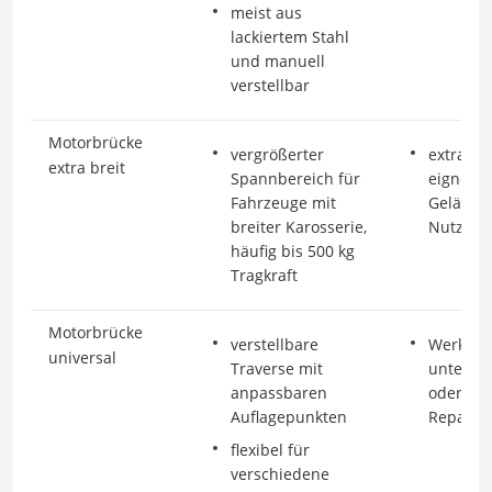
meist aus
lackiertem Stahl
und manuell
verstellbar
Motorbrücke
vergrößerter
extra br
extra breit
Spannbereich für
eignen s
Fahrzeuge mit
Gelände
breiter Karosserie,
Nutzfah
häufig bis 500 kg
Tragkraft
Motorbrücke
verstellbare
Werkstät
universal
Traverse mit
untersc
anpassbaren
oder we
Auflagepunkten
Reparat
flexibel für
verschiedene