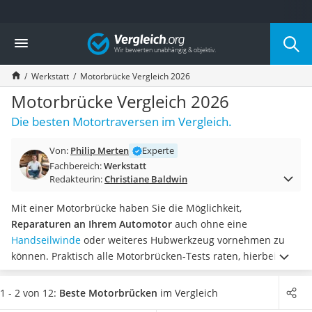
Die beliebtesten Vergleiche nach Kategorie
Vergleich
Baumarkt
Tresor feuerfest
Werkstatt
Motorbrücke Vergleich 2026
Makita-Akku-Rasenmäher
Kappsäge
Motorbrücke Vergleich 2026
Smartes Türschloss
Die besten Motortraversen im Vergleich.
Akku-Rasentrimmer
Feuchtigkeitsmessgerät
Von:
Philip Merten
Experte
Split-Klimaanlage 2 Innengeräte
Fachbereich:
Werkstatt
Pelletofen
Redakteurin:
Christiane Baldwin
Bohrmaschine
Tiefbrunnenpumpe
Mit einer Motorbrücke haben Sie die Möglichkeit,
Fliesenschneider
Reparaturen an Ihrem Automotor
auch ohne eine
Hochdruckreiniger
Handseilwinde
oder weiteres Hubwerkzeug vornehmen zu
Doppelschleifer
können. Praktisch alle Motorbrücken-Tests raten, hierbei auf
Überwachungskamera
eine ausreichende Traglast
zu achten.
Es gibt Motorbrücken
Benzinrasenmäher mit Elektrostart
mit verstellbaren Standfüßen
, die Platz auf den Kotflügeln
1 - 2 von 12:
Beste Motorbrücken
im Vergleich
Akku-Laubsauger
des Autos finden. Zur Aufhängung des Motors werden oft