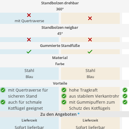
Standbolzen drehbar
360°
mit Quertraverse
Standbolzen neigbar
45°
Gummierte Standfüße
Material
Farbe
Stahl
Stahl
Blau
Blau
Vorteile
mit Quertraverse für
hohe Tragkraft
sicheren Stand
aus stabilem Vierkantrohr
auch für schmale
mit Gummipuffern zum
Kotflügel geeignet
Schutz des Kotflügels
Zu den Angeboten
*
Lieferzeit
Lieferzeit
Sofort lieferbar
Sofort lieferbar