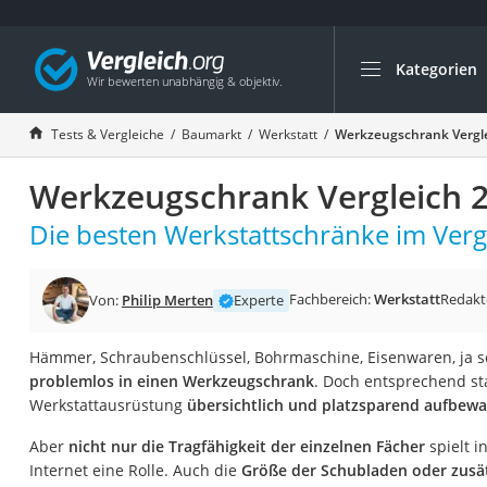
Kategorien
Die beliebtesten V
Baumarkt
Tests & Vergleiche
Baumarkt
Werkstatt
Werkzeugschrank Vergl
Tresor feuerfest
Werkzeugschrank Vergleich 
Makita-Akku-Rase
Kappsäge
Die besten Werkstattschränke im Vergl
Smartes Türschlos
Akku-Rasentrimm
Fachbereich:
Werkstatt
Redakt
Von:
Philip Merten
Experte
Feuchtigkeitsmess
Hämmer, Schraubenschlüssel, Bohrmaschine, Eisenwaren, ja s
Split-Klimaanlage 
problemlos in einen Werkzeugschrank
. Doch entsprechend sta
Pelletofen
Werkstattausrüstung
übersichtlich und platzsparend aufbew
Bohrmaschine
Aber
nicht nur die Tragfähigkeit der einzelnen Fächer
spielt i
Tiefbrunnenpump
Internet eine Rolle. Auch die
Größe der Schubladen oder zusä