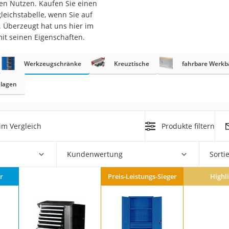
en Nutzen. Kaufen Sie einen
leichstabelle, wenn Sie auf
r
 Überzeugt hat uns hier im
it seinen Eigenschaften.
mera
Werkzeugschränke
Kreuztische
fahrbare Werk
mit Elektrostart
lagen
im Vergleich
Produkte filtern
en
zer
Kundenwertung
Sorti
r
Preis-Leistungs-Sieger
Highl