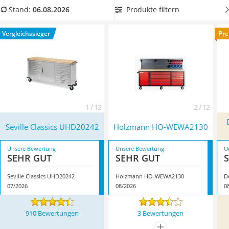
Löschdecke
Option.
Wählen Sie jetzt aus unserer Vergleichstabelle eine
Produkte filtern
Stand:
06.08.2026
Multimeter
Rollwerkbank mit zusätzlichem Stauraum, damit auch Ihr
Winterharte Palmen
Arbeitswerkzeug mobil bleibt! Überzeugt hat uns hier im
Vergleichssieger
Pre
Gasdurchlauferhitzer
August 2026 besonders das Modell
Seville Classics
Service
UHD20242
*
mit seinen Eigenschaften.
1 / 12
2 / 12
Seville Classics UHD20242
Holzmann ‎HO-WEWA2130
Unsere Bewertung
Unsere Bewertung
U
SEHR GUT
SEHR GUT
Seville Classics UHD20242
Holzmann ‎HO-WEWA2130
D
07/2026
08/2026
0
910 Bewertungen
3 Bewertungen