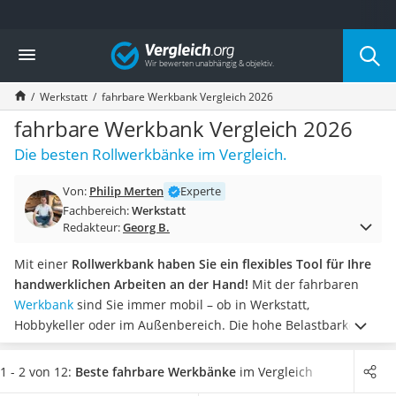
Die beliebtesten Vergleiche nach Kategorie
Vergleich
Baumarkt
Tresor feuerfest
Werkstatt
fahrbare Werkbank Vergleich 2026
Makita-Akku-Rasenmäher
Kappsäge
fahrbare Werkbank Vergleich 2026
Smartes Türschloss
Die besten Rollwerkbänke im Vergleich.
Akku-Rasentrimmer
Feuchtigkeitsmessgerät
Von:
Philip Merten
Experte
Split-Klimaanlage 2 Innengeräte
Fachbereich:
Werkstatt
Pelletofen
Redakteur:
Georg B.
Bohrmaschine
Tiefbrunnenpumpe
Mit einer
Rollwerkbank haben Sie ein flexibles Tool für Ihre
Fliesenschneider
handwerklichen Arbeiten an der Hand!
Mit der fahrbaren
Hochdruckreiniger
Werkbank
sind Sie immer mobil – ob in Werkstatt,
Doppelschleifer
Hobbykeller oder im Außenbereich. Die hohe Belastbarkeit
Überwachungskamera
der Rollwagen sorgt für Sicherheit und Stabilität, damit auch
Benzinrasenmäher mit Elektrostart
Arbeiten mit schweren Materialien jeden Test bestehen.
1 - 2 von 12:
Beste fahrbare Werkbänke
im Vergleich
Akku-Laubsauger
Stauflächen und Schubladen sind eine weitere nützliche