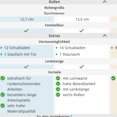
Rollen
Rollengröße
Durchmesser
12,7 cm
12,5 cm
Feststellbar
Extras
Verstaumöglichkeit
•
•
•
12 Schubladen
10 Schubladen
9
•
•
1 Staufach mit Tür
1 Stauraum
Lenkstange
Vorteile
extrahoch für
mit Lochwand
rückenschonendes
hohe Belastbarkeit
Arbeiten
mit Lenkstange
besonders lange
sechs Rollen
Arbeitsplatte
sehr hohe
Materialqualität
Zu den Angeboten
*