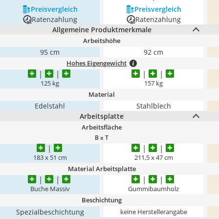
mehr anzeigen
Preis­vergleich
Preis­vergleich
Ratenzahlung
Ratenzahlung
Allgemeine Produktmerkmale
Arbeitshöhe
95 cm
92 cm
Hohes Eigengewicht
125 kg
157 kg
Material
Edelstahl
Stahlblech
Arbeitsplatte
Arbeitsfläche
B x T
183 x 51 cm
211,5 x 47 cm
Material Arbeitsplatte
Buche Massiv
Gummibaumholz
Beschichtung
Spezialbeschichtung
keine Herstellerangabe