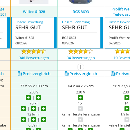
uge
Prolift W
Wiltec 61328
BGS 8693
50 l
Teilewas
Unsere Bewertung
Unsere Bewertung
Unsere Bewer
SEHR GUT
SEHR GUT
SEHR G
ro-Lift-Werkzeuge Teilewaschgerät 150 l
Wiltec 61328
BGS 8693
08/2026
08/2026
07/2026
346 Bewertungen
34 Bewertungen
10 Bewer
mehr anzeigen
ch
Preis­vergleich
Preis­vergleich
Preis­v
ng
 cm
77 x 55 x 100 cm
64 x 44 x 26 cm
56 x 27,5
230 V
230 V
230
75,7 l
15 l
14 
12 l/min
keine Herstellerangabe
1,9 l/
gabe
0,59 m
keine Herstellerangabe
keine Herste