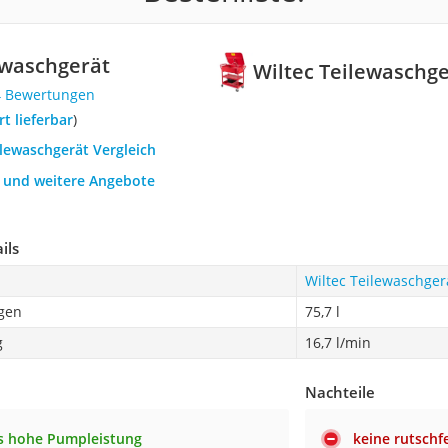
ewaschgerät
Wiltec Teilewaschg
4 Bewertungen
ort lieferbar
)
ilewaschgerät Vergleich
h und weitere Angebote
ils
Wiltec Teilewaschger
gen
75,7 l
g
16,7 l/min
Nachteile
s hohe Pumpleistung
keine rutsch