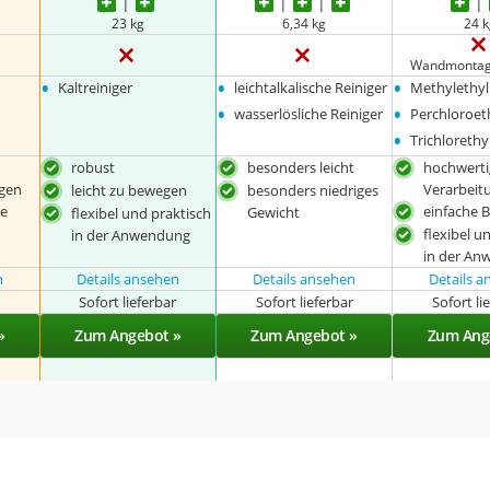
23 kg
6,34 kg
24 
Wandmontag
•
•
•
Kaltreiniger
leichtalkalische Reiniger
Methylethyl
•
•
wasserlösliche Reiniger
Perchloroet
•
Trichlorethy
robust
besonders leicht
hochwerti
gen
Verarbeit
leicht zu bewegen
besonders niedriges
ße
einfache 
Gewicht
flexibel und praktisch
flexibel u
in der Anwendung
in der A
n
Details ansehen
Details ansehen
Details 
r
Sofort lieferbar
Sofort lieferbar
Sofort li
»
Zum Angebot »
Zum Angebot »
Zum Ang