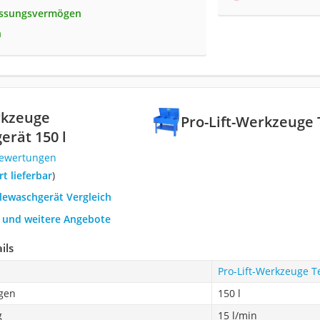
assungsvermögen
n
rkzeuge
Pro-Lift-Werkzeuge 
erät 150 l
Bewertungen
ort lieferbar
)
ilewaschgerät Vergleich
h und weitere Angebote
ils
Pro-Lift-Werkzeuge T
gen
150 l
g
15 l/min