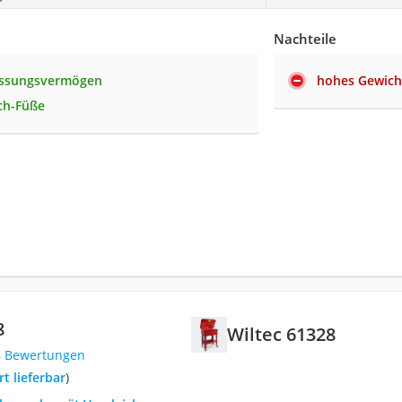
Nachteile
assungsvermögen
hohes Gewich
ch-Füße
8
Wiltec 61328
6 Bewertungen
ort lieferbar
)