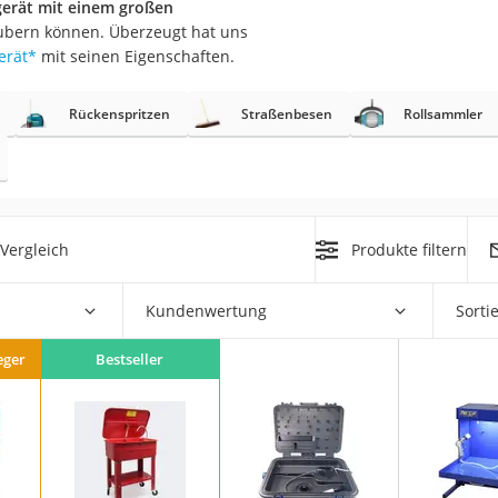
gerät mit einem großen
säubern können. Überzeugt hat uns
r
erät
*
mit seinen Eigenschaften.
Rückenspritzen
Straßenbesen
Rollsammler
mera
mit Elektrostart
Vergleich
Produkte filtern
en
Kundenwertung
Sorti
zer
eger
Bestseller