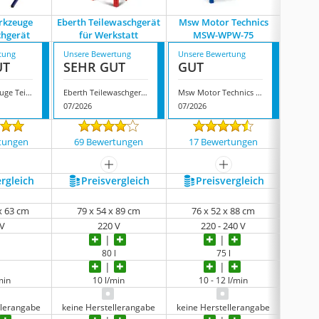
erkzeuge
Eberth Teilewaschgerät
Msw Motor Technics
Herku
chgerät
für Werkstatt
MSW-WPW-75
T
tung
Unsere Bewertung
Unsere Bewertung
Unsere
UT
SEHR GUT
GUT
GUT
Prolift Werkzeuge Teilewaschgerät
Eberth Teilewaschgerät für Werkstatt
Msw Motor Technics MSW-WPW-75
07/2026
07/2026
08/202
tungen
69 Bewertungen
17 Bewertungen
27 
mehr anzeigen
mehr anzeigen
ergleich
Preis­vergleich
Preis­vergleich
P
 x 63 cm
‎79 x 54 x 89 cm
76 x 52 x 88 cm
46
 V
220 V
220 - 240 V
l
80 l
75 l
min
10 l/min
10 - 12 l/min
llerangabe
keine Herstellerangabe
keine Herstellerangabe
keine 