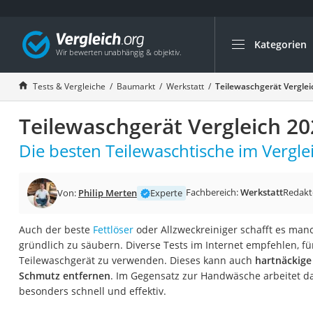
Kategorien
Die beliebtesten V
Baumarkt
Tests & Vergleiche
Baumarkt
Werkstatt
Teilewaschgerät Verglei
Tresor feuerfest
Teilewaschgerät Vergleich 20
Makita-Akku-Rase
Kappsäge
Die besten Teilewaschtische im Vergle
Smartes Türschlos
Akku-Rasentrimm
Fachbereich:
Werkstatt
Redakt
Von:
Philip Merten
Experte
Feuchtigkeitsmess
Auch der beste
Fettlöser
oder Allzweckreiniger schafft es man
Split-Klimaanlage 
gründlich zu säubern. Diverse Tests im Internet empfehlen, für
Pelletofen
Teilewaschgerät zu verwenden. Dieses kann auch
hartnäckige
Schmutz entfernen
. Im Gegensatz zur Handwäsche arbeitet d
Bohrmaschine
besonders schnell und effektiv.
Tiefbrunnenpump