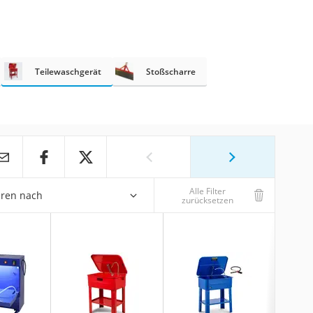
Teilewaschgerät
Stoßscharre
Alle Filter
eren nach
zurücksetzen