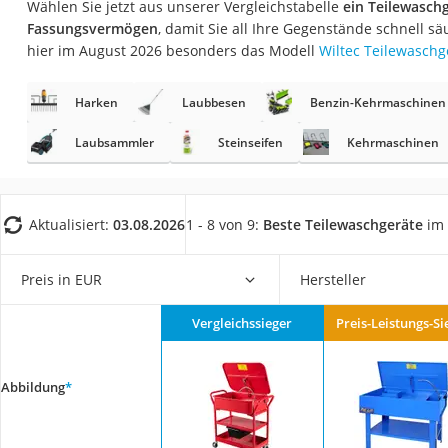
Wählen Sie jetzt aus unserer Vergleichstabelle
ein Teilewasch
Fliesenschneider
Fassungsvermögen
, damit Sie all Ihre Gegenstände schnell 
Hochdruckreinige
hier im August 2026 besonders das Modell
Wiltec Teilewaschg
Doppelschleifer
Harken
Laubbesen
Benzin-Kehrmaschinen
Überwachungska
Benzinrasenmäher 
Laubsammler
Steinseifen
Kehrmaschinen
Akku-Laubsauger
Löschdecke
Aktualisiert:
03.08.2026
1 - 8 von 9:
Beste Teilewaschgeräte
im 
Multimeter
Winterharte Palm
Preis in EUR
Hersteller
Gasdurchlauferhit
Vergleichssieger
Preis-Leistungs-Si
Service
Abbildung
*