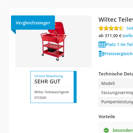
Wiltec Teil
Vergleichssieger
34
ab 311,00 €
(
Sof
Platz 1 im Te
Preisvergleic
Technische Deta
Unsere Bewertung
SEHR GUT
Modell
Wiltec Teilewaschgerät
Fassungsvermö
07/2026
Pumpenleistun
Vorteile
besonder