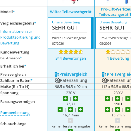
Pro-Lift-Werkze
Modell
*
Wiltec Teilewaschgerät
Teilewaschgerät 1
Unsere Bewertung
Unsere Bewertung
Vergleichsergebnis
*
SEHR GUT
SEHR GUT
Informationen zur
Produktsortierung und
Wiltec Teilewaschgerät
P
Bewertung
07/2026
08/2026
Kundenwertung
*
bei Amazon
344 Bewertungen
1 Bewertung
Erhältlich bei
*
Preis­vergleich
Preis­verglei
Preis­vergleich
Ratenzahlung
Ratenzahlu
Zahlbar in Raten
*
Maße (B x T x H)
‎98,5 x 54,5 x 92 cm
113 x 54,5 x 88,5
Spannung
230 V
230 V
Fassungsvermögen
75,7 l
150 l
Pumpenleistung
16,7 l/min
15 l/min
Schlauchlänge
keine Herstellerangabe
keine Herstelleran