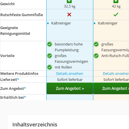
Gewicht
32,5 kg
42 kg
Rutschfeste Gummifüße
•
•
Kaltreiniger
Kaltreiniger
Geeignete
Reinigungsmittel
besonders hohe
großes
Pumpleistung
Fassungsvermö
großes
Anti-Rutsch-Fü
Vorteile
Fassungsvermögen
mit Rollen
Weitere Produktinfos
Details ansehen
Details ansehe
Lieferzeit
*
Sofort lieferbar
Sofort lieferba
Zum Angebot »
Zum Angebot 
Zum Angebot
*
Erhältlich bei
*
Inhaltsverzeichnis