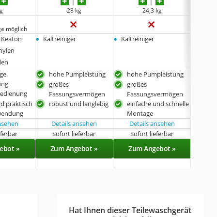
kg
28 kg
24,3 kg
keine 
e möglich
•
•
•
 Keaton
Kaltreiniger
Kaltreiniger
Kaltre
hylen
len
ge
hohe Pumpleistung
hohe Pumpleistung
für 
ung
gee
großes
großes
Bedienung
Fassungsvermögen
Fassungsvermögen
nd praktisch
robust und langlebig
einfache und schnelle
nwendung
Montage
ansehen
Details ansehen
Details ansehen
eferbar
Sofort lieferbar
Sofort lieferbar
Sof
ebot »
Zum Angebot »
Zum Angebot »
Zu
Hat Ihnen dieser Teilewaschgerät