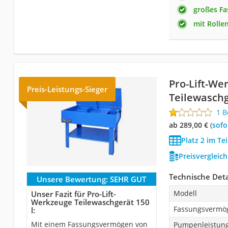
großes F
mit Rolle
Pro-Lift-We
Preis-Leistungs-Sieger
Teilewaschg
1 
ab 289,00 €
(
Sof
Platz 2 im Te
Preisvergleic
Technische Deta
Unsere Bewertung:
SEHR GUT
Modell
Unser Fazit für Pro-Lift-
Werkzeuge Teilewaschgerät 150
Fassungsvermö
l:
Mit einem Fassungsvermögen von
Pumpenleistun