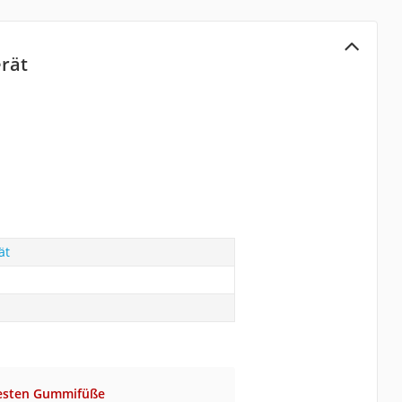
erät
ät
festen Gummifüße