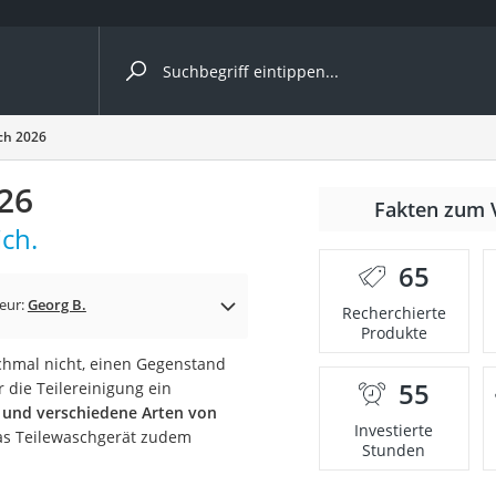
ergleiche nach Kategorie
ch 2026
26
nmäher
Fakten zum 
ich.
s
65
er
eur:
Georg B.
Recherchierte
Produkte
gerät
chmal nicht, einen Gegenstand
2 Innengeräte
55
 die Teilereinigung ein
 und verschiedene Arten von
Investierte
as Teilewaschgerät zudem
Stunden
e