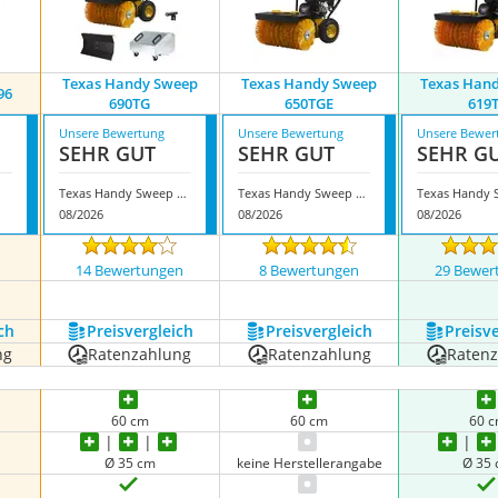
Texas Handy Sweep
Texas Handy Sweep
Texas Han
96
690TG
650TGE
619
Unsere Bewertung
Unsere Bewertung
Unsere Bewer
SEHR GUT
SEHR GUT
SEHR G
Texas Handy Sweep 690TG
Texas Handy Sweep 650TGE
08/2026
08/2026
08/2026
n
14 Bewertungen
8 Bewertungen
29 Bewer
nzeigen
ch
Preis­vergleich
Preis­vergleich
Preis­v
ng
Ratenzahlung
Ratenzahlung
Raten
60 cm
60 cm
60 
Ø 35 cm
keine Herstellerangabe
Ø 35