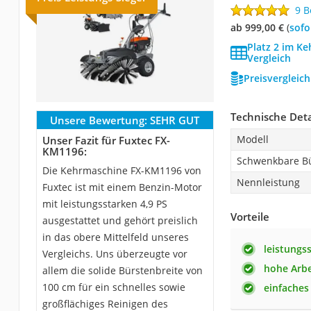
9 
ab 999,00 €
(
Sof
Platz 2 im K
Vergleich
Preisvergleic
Technische Deta
Unsere Bewertung:
SEHR GUT
Modell
Unser Fazit für Fuxtec FX-
KM1196:
Schwenkbare B
Die Kehrmaschine FX-KM1196 von
Nennleistung
Fuxtec ist mit einem Benzin-Motor
mit leistungsstarken 4,9 PS
Vorteile
ausgestattet und gehört preislich
in das obere Mittelfeld unseres
leistungs
Vergleichs. Uns überzeugte vor
hohe Arbe
allem die solide Bürstenbreite von
100 cm für ein schnelles sowie
einfaches
großflächiges Reinigen des