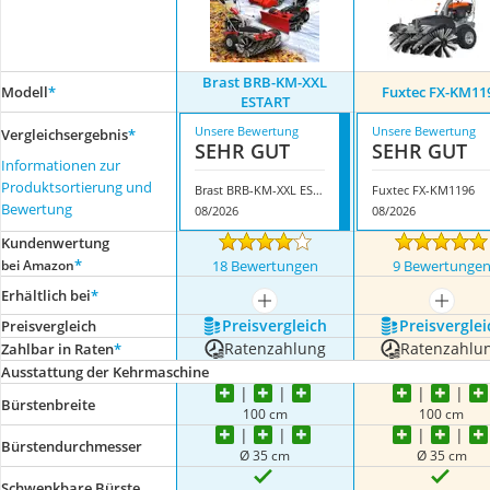
Brast BRB-KM-XXL
Modell
*
Fuxtec FX-KM11
ESTART
Unsere Bewertung
Unsere Bewertung
Vergleichsergebnis
*
SEHR GUT
SEHR GUT
Informationen zur
Produktsortierung und
Brast BRB-KM-XXL ESTART
Fuxtec FX-KM1196
Bewertung
08/2026
08/2026
Kundenwertung
*
bei Amazon
18 Bewertungen
9 Bewertunge
Erhältlich bei
*
mehr anzeigen
mehr a
Preis­vergleich
Preis­verglei
Preis­vergleich
Ratenzahlung
Ratenzahlu
Zahlbar in Raten
*
Ausstattung der Kehrmaschine
Bürstenbreite
100 cm
100 cm
Bürstendurchmesser
Ø 35 cm
Ø 35 cm
Schwenkbare Bürste