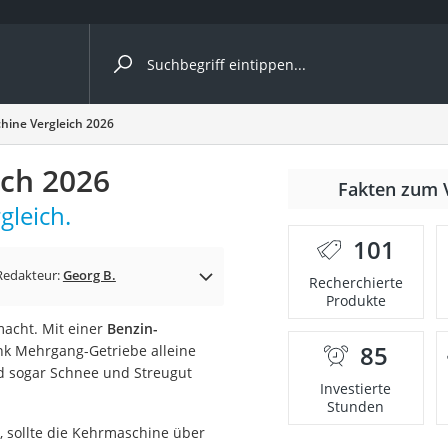
ergleiche nach Kategorie
hine Vergleich 2026
ich 2026
nmäher
Fakten zum 
gleich.
s
101
er
Redakteur:
Georg B.
Recherchierte
Produkte
gerät
macht. Mit einer
Benzin-
2 Innengeräte
85
ank Mehrgang-Getriebe alleine
d sogar Schnee und Streugut
Investierte
Stunden
e
 sollte die Kehrmaschine über