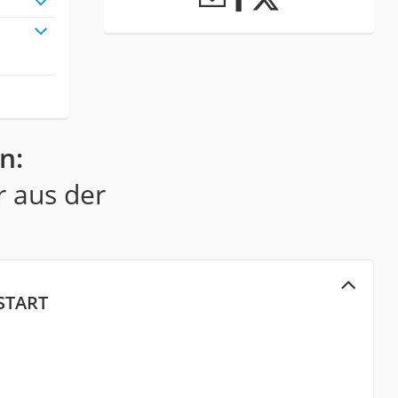
n:
r aus der
ESTART