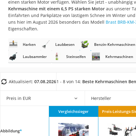
einen starken Motor verfügen. Wählen Sie jetzt - unabhängig v
Fliesenschneider
Kehrmaschine mit einem 6,5 PS starken Motor
aus unserer Tab
Hochdruckreinige
Einfahrten und Parkplätze von lästigem Schnee im Winter und
uns hier im August 2026 besonders das Modell
Brast BRB-KM-
Doppelschleifer
Eigenschaften.
Überwachungska
Benzinrasenmäher 
Harken
Laubbesen
Benzin-Kehrmaschinen
Akku-Laubsauger
Laubsammler
Steinseifen
Kehrmaschinen
Löschdecke
Multimeter
Aktualisiert:
07.08.2026
1 - 8 von 14:
Beste Kehrmaschinen Ben
Winterharte Palm
Gasdurchlauferhit
Preis in EUR
Hersteller
Service
Vergleichssieger
Preis-Leistungs-Si
Abbildung
*