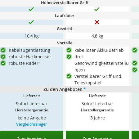
Höhenverstellbarer Griff
Laufräder
Gewicht
10,4 kg
4,8 kg
Vorteile
Kabelzugentlastung
kabelloser Akku-Betrieb
robuste Hackmesser
drei
robuste Räder
Geschwindigkeitseinstellu
ngen
verstellbarer Griff und
Teleskopstiel
Zu den Angeboten
*
Lieferzeit
Lieferzeit
Sofort lieferbar
Sofort lieferbar
Herstellergarantie
Herstellergarantie
keine Angabe
3 Jahre
Vergleichssieger
Zum Angebot »
Zum Angebot »