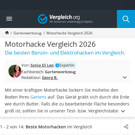
Die beliebtesten Vergleiche nach Kategorie
Vergleich
Baumarkt
Tresor feuerfest
Gartenwerkzeug
Motorhacke Vergleich 2026
Makita-Akku-Rasenmäher
Kappsäge
Motorhacke Vergleich 2026
Smartes Türschloss
Die besten Benzin- und Elektrohacken im Vergleich.
Akku-Rasentrimmer
Feuchtigkeitsmessgerät
Von:
Sonja Di Leo
Expertin
Split-Klimaanlage 2 Innengeräte
Fachbereich:
Gartenwerkzeug
Pelletofen
Redakteur:
Georg B.
Bohrmaschine
Tiefbrunnenpumpe
Mit einer kräftigen Motorhacke lockern Sie mühelos den
Fliesenschneider
Boden Ihres
Gartens
auf. Das Gerät gräbt sich durch die Erde
Hochdruckreiniger
wie durch Butter. Falls die zu bearbeitende Fläche besonders
Doppelschleifer
groß ist, sollten Sie in unserer Test- bzw. Vergleichstabelle
Überwachungskamera
darauf achten, dass auch die
Arbeitsbreite entsprechend
Benzinrasenmäher mit Elektrostart
weit
ist.
Wählen Sie jetzt ein
Modell mit höhenverstellbarem
1 - 2 von 14:
Beste Motorhacken
im Vergleich
Akku-Laubsauger
Griff
aus, um Rückenschmerzen bei der Arbeit zu vermeiden.