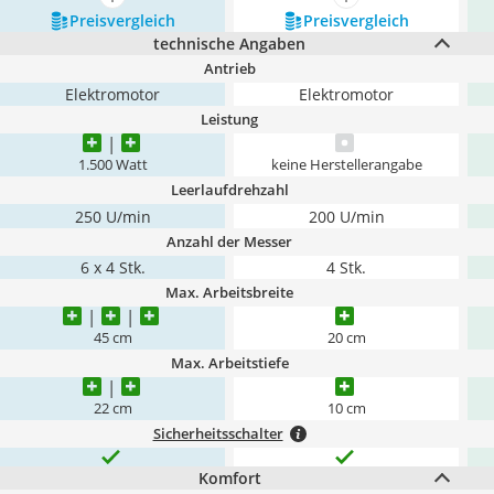
mehr anzeigen
mehr anzeigen
Preis­vergleich
Preis­vergleich
technische Angaben
Antrieb
Elektromotor
Elektromotor
Leistung
1.500 Watt
keine Herstellerangabe
Leerlaufdrehzahl
250 U/min
200 U/min
Anzahl der Messer
6 x 4 Stk.
4 Stk.
Max. Arbeitsbreite
45 cm
20 cm
Max. Arbeitstiefe
22 cm
10 cm
Sicherheitsschalter
Komfort