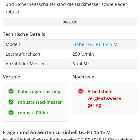
und Sicherheitsschalter sind die Hackmesser sowie Räder
robust.
08/2026
Technische Details
Modell
Einhell GC-RT 1545 M
Leerlaufdrehzahl
250 U/min
Anzahl der Messer
6 x 4 Stk.
Vorteile
Nachteile
Kabelzugentlastung
Arbeitstiefe
vergleichsweise
robuste Hackmesser
gering
robuste Räder
Fragen und Antworten zu Einhell GC-RT 1545 M
Ist die Einhell Elektro-Bodenhacke GC-RT 1545 M für steinige