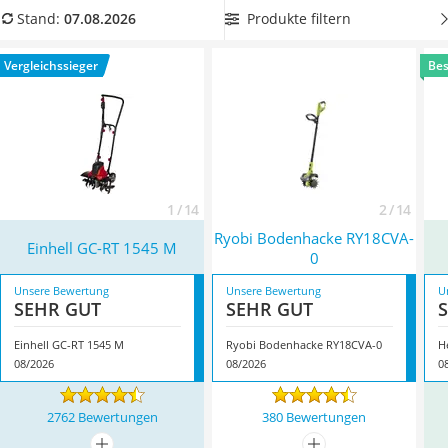
Löschdecke
Überzeugt hat uns hier im August 2026 besonders das
Produkte filtern
Stand:
07.08.2026
Multimeter
Modell
Einhell GC-RT 1545 M
*
mit seinen Eigenschaften.
Winterharte Palmen
Vergleichssieger
Bes
Gasdurchlauferhitzer
Service
1 / 14
2 / 14
Ryobi Bodenhacke RY18CVA-
Einhell GC-RT 1545 M
0
Unsere Bewertung
Unsere Bewertung
U
SEHR GUT
SEHR GUT
Einhell GC-RT 1545 M
Ryobi Bodenhacke RY18CVA-0
H
08/2026
08/2026
0
2762 Bewertungen
380 Bewertungen