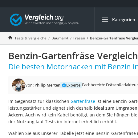
Kategorien
Die beliebtesten V
Baumarkt
Tests & Vergleiche
Baumarkt
Fräsen
Benzin-Gartenfräse Vergle
Tresor feuerfest
Benzin-Gartenfräse Vergleic
Makita-Akku-Rase
Kappsäge
Die besten Motorhacken mit Benzin im
Smartes Türschlos
Akku-Rasentrimm
Fachbereich:
Fräsen
Redakteur
Von:
Philip Merten
Experte
Feuchtigkeitsmess
Im Gegensatz zur klassischen
Gartenfräse
ist eine Benzin-Gar
Split-Klimaanlage 
leistungsstärker und eignet sich deshalb
ideal zum Umgraben
Pelletofen
Ackern
. Auch wird kein Kabel benötigt, an dem Sie hängen ble
der Nutzung laut Tests im Internet erheblich erhöht.
Bohrmaschine
Tiefbrunnenpump
Wählen Sie aus unserer Tabelle jetzt eine Benzin-Gartenfräse 