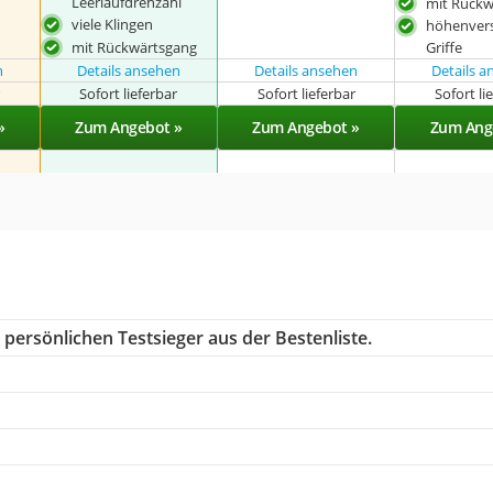
Leerlaufdrehzahl
mit Rückw
viele Klingen
höhenvers
mit Rückwärtsgang
Griffe
n
Details ansehen
Details ansehen
Details 
r
Sofort lieferbar
Sofort lieferbar
Sofort li
»
Zum Angebot »
Zum Angebot »
Zum Ang
persönlichen Testsieger aus der Bestenliste.