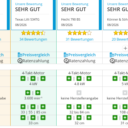
Unsere Bewertung
Unsere Bewertung
Unsere Bewer
SEHR GUT
SEHR GUT
SEHR G
Texas Lilli 534TG
Hecht 790 BS
08/2026
08/2026
08/2026
n
34 Bewertungen
31 Bewertungen
20 Bewer
nzeigen
m
ch
Preis­vergleich
Preis­vergleich
Preis­v
ng
Ratenzahlung
Ratenzahlung
Raten
4-Takt-Motor
4-Takt-Motor
4-Takt-
4 kW
4.8 kW
5 k
gabe
3.600 min⁻¹
keine Herstellerangabe
keine Herste
33 | 55 | 85 cm
32 bis 84 cm
108 
33 cm
32 cm
31 