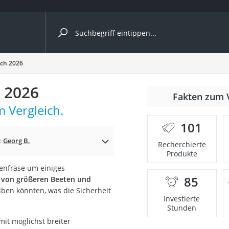
ergleiche nach Kategorie
ich 2026
h 2026
nmäher
Fakten zum 
 Vergleich.
s
101
er
:
Georg B.
Recherchierte
Produkte
gerät
tenfräse um einiges
2 Innengeräte
85
 von größeren Beeten und
iben könnten, was die Sicherheit
Investierte
Stunden
e
mit möglichst breiter