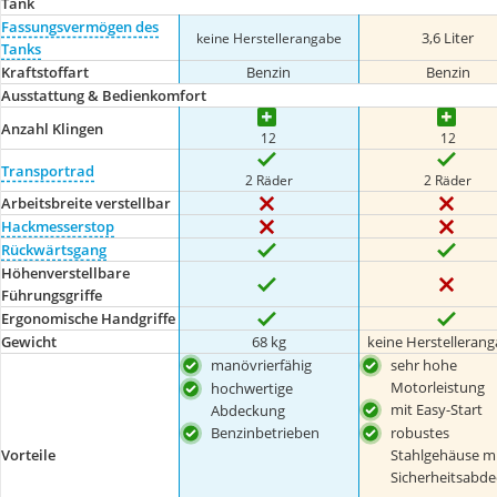
Tank
Fassungsvermögen des
3,6 Liter
keine Herstellerangabe
Tanks
Kraftstoffart
Benzin
Benzin
Ausstattung & Bedienkomfort
Anzahl Klingen
12
12
Transportrad
2 Räder
2 Räder
Arbeitsbreite verstellbar
Hackmesserstop
Rückwärtsgang
Höhenverstellbare
Führungsgriffe
Ergonomische Handgriffe
Gewicht
68 kg
keine Herstelleran
manövrierfähig
sehr hohe
Motorleistung
hochwertige
mit Easy-Start
Abdeckung
Benzinbetrieben
robustes
Stahlgehäuse m
Vorteile
Sicherheitsabd