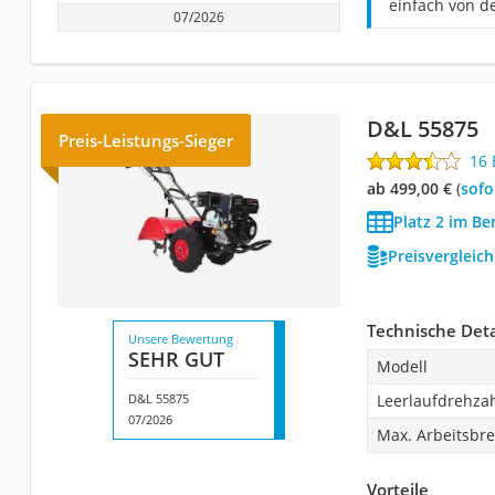
einfach von d
07/2026
D&L 55875
Preis-Leistungs-Sieger
16
ab 499,00 €
(
Sof
Platz 2 im Be
Preisvergleic
Technische Deta
Unsere Bewertung
SEHR GUT
Modell
D&L 55875
Leerlaufdrehza
07/2026
Max. Arbeitsbre
Vorteile