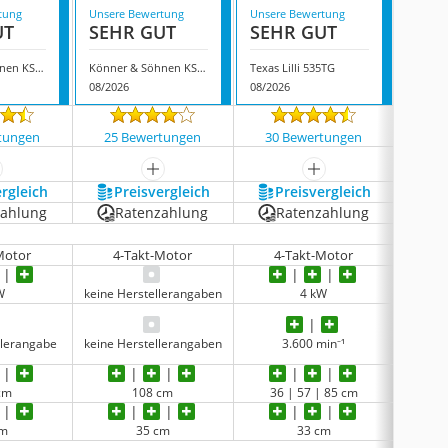
tung
Unsere Bewertung
Unsere Bewertung
Unsere
UT
SEHR GUT
SEHR GUT
SEH
Könner & Söhnen KS 7HP-950A
Könner & Söhnen KS 7HP-1050G
Texas Lilli 535TG
Einhel
08/2026
08/2026
08/202
tungen
25 Bewertungen
30 Bewertungen
4 
ehr anzeigen
mehr anzeigen
mehr anzeigen
ergleich
Preis­vergleich
Preis­vergleich
P
zahlung
Ratenzahlung
Ratenzahlung
R
Motor
4-Takt-Motor
4-Takt-Motor
4
W
keine Herstellerangaben
4 kW
llerangabe
keine Herstellerangaben
3.600 min⁻¹
cm
108 cm
36 | 57 | 85 cm
cm
35 cm
33 cm