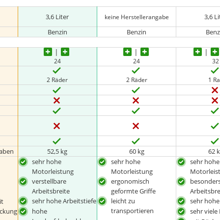
3,6 Liter
3,6 Li
keine Herstellerangabe
Benzin
Benzin
Benz
24
24
32
2 Räder
2 Räder
1 R
gaben
52,5 kg
‎60 kg
62 
sehr hohe
sehr hohe
sehr hohe
Motorleistung
Motorleistung
Motorleis
verstellbare
ergonomisch
besonders
Arbeitsbreite
geformte Griffe
Arbeitsbre
sehr hohe Arbeitstiefe
leicht zu
sehr hohe 
it
transportieren
eckung
hohe
sehr viele