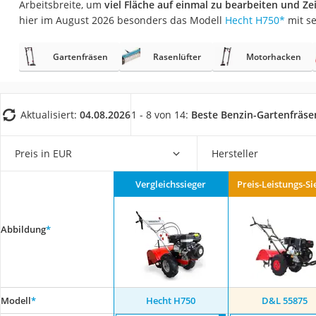
Arbeitsbreite, um
viel Fläche auf einmal zu bearbeiten und Ze
Fliesenschneider
hier im August 2026 besonders das Modell
Hecht H750
*
mit s
Hochdruckreinige
Doppelschleifer
Gartenfräsen
Rasenlüfter
Motorhacken
Überwachungska
Benzinrasenmäher 
Aktualisiert:
04.08.2026
1 - 8 von 14:
Beste Benzin-Gartenfräse
Akku-Laubsauger
Löschdecke
Preis in EUR
Hersteller
Multimeter
Vergleichssieger
Preis-Leistungs-Si
Winterharte Palm
Gasdurchlauferhit
Abbildung
*
Service
Modell
*
Hecht H750
D&L 55875