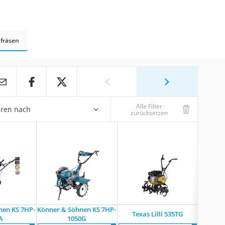
fräsen
Alle Filter
eren nach
zurücksetzen
nen KS 7HP-
Könner & Söhnen KS 7HP-
Texas Lilli 535TG
Einh
A
1050G