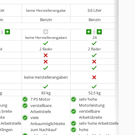
ter
3,6 Liter
keine Herstellerangabe
in
Benzin
Benzin
keine Herstellerangaben
24
ad
2 Räder
2 Räder
keine Herstellerangaben
kg
83 kg
52,5 kg
7 PS Motor
sehr hohe
hoh
tung
Motorleistung
verstellbare
hohe
 breite
verstellbare
Arbeitstiefe
hoh
ite
Arbeitsbreite
viele
Lee
Arbeitstiefe
sehr hohe Arbeitstiefe
Anbaumöglichkeite
mit
 Klingen
zum Nachkauf
hohe
höh