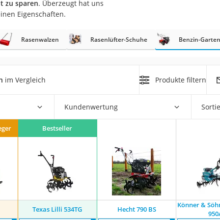
it zu sparen
. Überzeugt hat uns
einen Eigenschaften.
r
Rasenwalzen
Rasenlüfter-Schuhe
Benzin-Garten
mera
mit Elektrostart
n
im Vergleich
Produkte filtern
Kundenwertung
Sorti
eger
Bestseller
en
zer
Könner & Söh
Texas Lilli 534TG
Hecht 790 BS
950