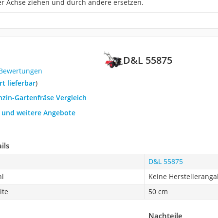
er Achse ziehen und durch andere ersetzen.
D&L 55875
 Bewertungen
ort lieferbar
)
nzin-Gartenfräse Vergleich
h und weitere Angebote
ils
D&L 55875
hl
Keine Herstellerang
ite
50 cm
Nachteile