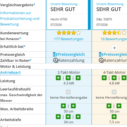
Unsere Bewertung
Unsere Bewertung
Vergleichsergebnis
*
SEHR GUT
SEHR GUT
Informationen zur
Produktsortierung und
Hecht H750
D&L 55875
Bewertung
07/2026
07/2026
Kundenwertung
*
bei Amazon
177 Bewertungen
16 Bewertunge
Erhältlich bei
*
mehr a
Preis­vergleich
Preis­verglei
Preis­vergleich
Ratenzahlung
Ratenzahlu
Zahlbar in Raten
*
Motor & Leistung
Antriebsart
2-Takt-Motor
4-Takt-Motor
Leistung
4.3 kW
4.8 kW
Leerlaufdrehzahl
max. Geschwindigkeit der
keine Herstellerangabe
keine Herstelleran
Messer
Max. Arbeitsbreite
50 cm
50 cm
Arbeitstiefe
34 cm
7,5 cm