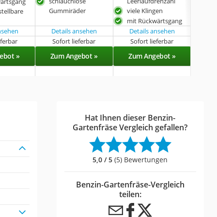
schlauchlose
Leerlaufdrehzahl
ärtsgang
Grif
Gummiräder
viele Klingen
tellbare
mit Rückwärtsgang
ansehen
Details ansehen
Details ansehen
eferbar
Sofort lieferbar
Sofort lieferbar
Sof
ebot »
Zum Angebot »
Zum Angebot »
Zu
Hat Ihnen dieser Benzin-
Gartenfräse Vergleich gefallen?
5,0 / 5
(5) Bewertungen
Benzin-Gartenfräse-Vergleich
teilen: