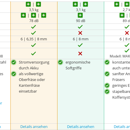
3,5 kg
3,1 kg
2,7 
78 dB
90 dB
89 
6 | 6,35 | 8 mm
6 | 8 mm
6 | 8
38
Modell: MAK
zahl
Stromversorgung
ergonomische
konstante
durch Akku
Softgriffe
auch unte
es
als vollwertige
sanfter An
Oberfräse oder
Fräsers
Kantenfräse
geringes 
einsetzbar
stapelbar
Koffersys
er
n
Details ansehen
Details ansehen
Details 