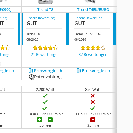
P0900J
Trend T8
Trend T4EK/EURO
Anest
tung
Unsere Bewertung
Unsere Bewertung
Unsere
UT
GUT
GUT
GUT
0J
Trend T8
Trend T4EK/EURO
Anesty
08/2026
08/2026
08/202
rtungen
21 Bewertungen
37 Bewertungen
373
ehr anzeigen
ergleich
Preis­vergleich
Preis­vergleich
P
Ratenzahlung
att
2.200 Watt
850 Watt
min⁻¹
10.000 - 26.000 min⁻¹
11.500 – 32.000 min⁻¹
10.00
mm
50 mm
35 mm
keine 