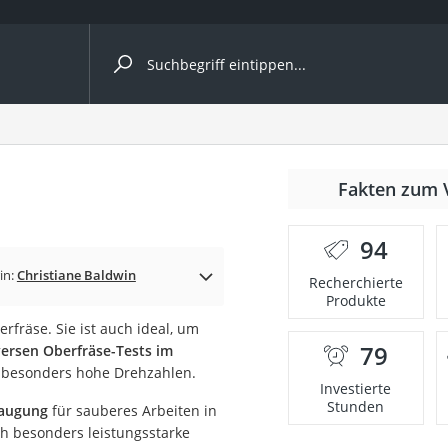
ergleiche nach Kategorie
nmäher
Fakten zum 
s
94
er
in:
Christiane Baldwin
Recherchierte
Produkte
gerät
rfräse. Sie ist auch ideal, um
2 Innengeräte
79
iversen Oberfräse-Tests im
uf besonders hohe Drehzahlen.
Investierte
Stunden
saugung
für sauberes Arbeiten in
e
ch besonders leistungsstarke