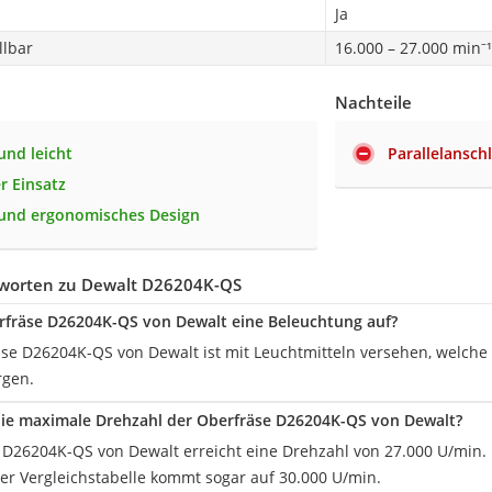
Ja
llbar
16.000 – 27.000 min⁻¹
Nachteile
nd leicht
Parallelansch
er Einsatz
 und ergonomisches Design
worten zu Dewalt D26204K-QS
rfräse D26204K-QS von Dewalt eine Beleuchtung auf?
äse D26204K-QS von Dewalt ist mit Leuchtmitteln versehen, welche 
rgen.
die maximale Drehzahl der Oberfräse D26204K-QS von Dewalt?
 D26204K-QS von Dewalt erreicht eine Drehzahl von 27.000 U/min
ser Vergleichstabelle kommt sogar auf 30.000 U/min.