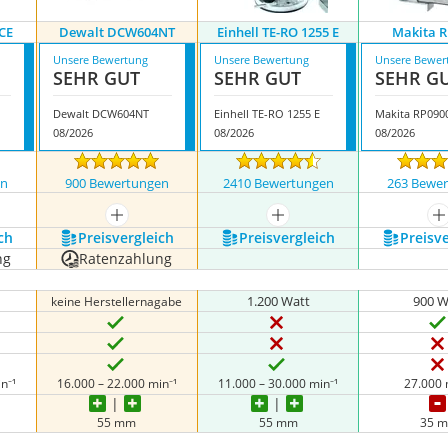
CE
Dewalt DCW604NT
Einhell TE-RO 1255 E
Makita R
Unsere Bewertung
Unsere Bewertung
Unsere Bewer
SEHR GUT
SEHR GUT
SEHR G
Dewalt DCW604NT
Einhell TE-RO 1255 E
Makita RP090
08/2026
08/2026
08/2026
en
900 Bewertungen
2410 Bewertungen
263 Bewe
nzeigen
mehr anzeigen
mehr anzeigen
m
ch
Preis­vergleich
Preis­vergleich
Preis­v
ng
Ratenzahlung
1.200 Watt
900 W
keine Herstellernagabe
n⁻¹
16.000 – 22.000 min⁻¹
11.000 – 30.000 min⁻¹
27.000 
55 mm
55 mm
35 