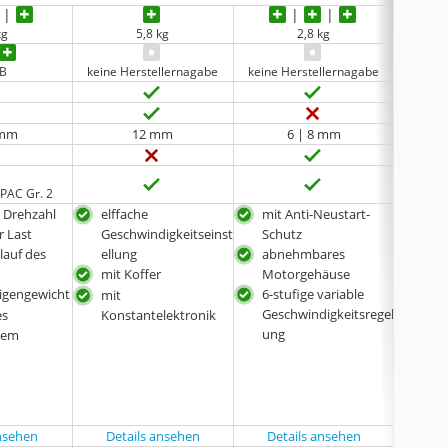
kg
5,8 kg
2,8 kg
dB
keine Herstellernagabe
keine Herstellernagabe
keine 
 mm
12 mm
6 | 8 mm
6 |
PAC Gr. 2
 Drehzahl
elffache
mit Anti-Neustart-
inkl
r Last
Geschwindigkeitseinst
Schutz
lauf des
ellung
abnehmbares
mit Koffer
Motorgehäuse
Eigengewicht
6-stufige variable
mit
Geschwindigkeitsregel
es
Konstantelektronik
ung
tem
ansehen
Details ansehen
Details ansehen
Det