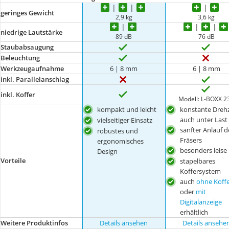
geringes Gewicht
2,9 kg
3,6 kg
niedrige Lautstärke
89 dB
76 dB
Staubabsaugung
Beleuchtung
Werkzeugaufnahme
6 | 8 mm
6 | 8 mm
inkl. Parallelanschlag
inkl. Koffer
Modell: L-BOXX 2
kompakt und leicht
konstante Dreh
auch unter Last
vielseitiger Einsatz
sanfter Anlauf d
robustes und
Fräsers
ergonomisches
besonders leise
Design
Vorteile
stapelbares
Koffersystem
auch
ohne Koff
oder
mit
Digitalanzeige
erhältlich
Weitere Produktinfos
Details ansehen
Details ansehe