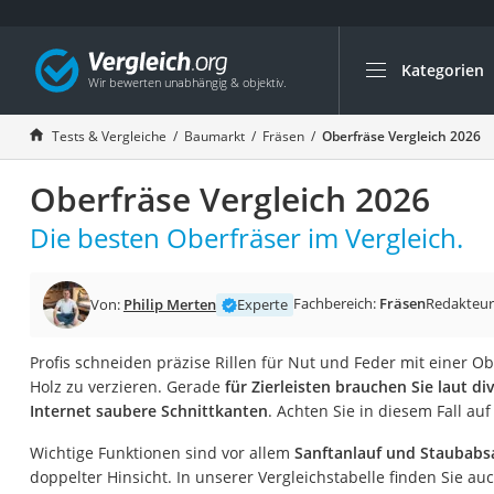
Kategorien
Die beliebtesten V
Baumarkt
Tests & Vergleiche
Baumarkt
Fräsen
Oberfräse Vergleich 2026
Tresor feuerfest
Oberfräse Vergleich 2026
Makita-Akku-Rase
Kappsäge
Die besten Oberfräser im Vergleich.
Smartes Türschlos
Akku-Rasentrimm
Fachbereich:
Fräsen
Redakteur
Von:
Philip Merten
Experte
Feuchtigkeitsmess
Profis schneiden präzise Rillen für Nut und Feder mit einer Obe
Split-Klimaanlage 
Holz zu verzieren. Gerade
für Zierleisten brauchen Sie laut d
Pelletofen
Internet saubere Schnittkanten
. Achten Sie in diesem Fall a
Bohrmaschine
Wichtige Funktionen sind vor allem
Sanftanlauf und Staubab
Tiefbrunnenpump
doppelter Hinsicht. In unserer Vergleichstabelle finden Sie au