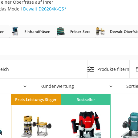
 einer Oberfräse auf ihrer
 das Modell
Dewalt D26204K-QS
*
r
sen
Einhandfräsen
Fräser-Sets
Dewalt-Oberfrä
mera
mit Elektrostart
eich
Produkte filtern
en
Kundenwertung
Sorti
zer
Preis-Leistungs-Sieger
Bestseller