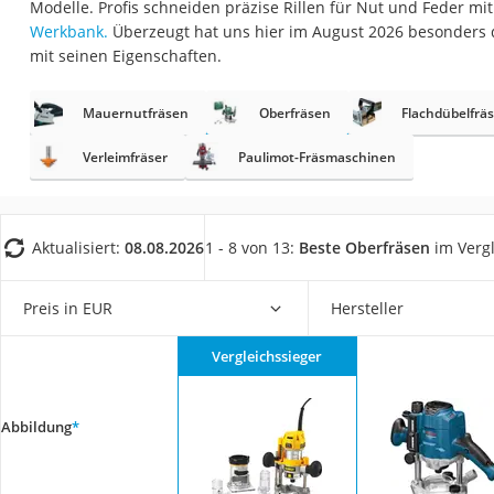
Modelle. Profis schneiden präzise Rillen für Nut und Feder mit
Fliesenschneider
Werkbank.
Überzeugt hat uns hier im August 2026 besonders
Hochdruckreinige
mit seinen Eigenschaften.
Doppelschleifer
Mauernutfräsen
Oberfräsen
Flachdübelfrä
Überwachungska
Benzinrasenmäher 
Verleimfräser
Paulimot-Fräsmaschinen
Akku-Laubsauger
Löschdecke
Aktualisiert:
08.08.2026
1 - 8 von 13:
Beste Oberfräsen
im Vergl
Multimeter
Winterharte Palm
Preis in EUR
Hersteller
Gasdurchlauferhit
Vergleichssieger
Service
Abbildung
*