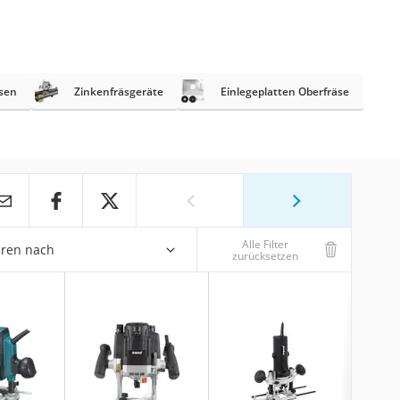
sen
Zinkenfräsgeräte
Einlegeplatten Oberfräse
Alle Filter
eren nach
zurücksetzen