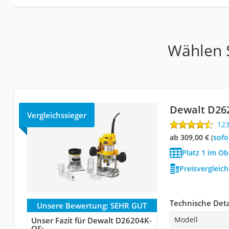
Wählen S
Dewalt D26
Vergleichssieger
12
ab 309,00 €
(
Sof
Platz 1 im Ob
Preisvergleic
Technische Deta
Unsere Bewertung:
SEHR GUT
Modell
Unser Fazit für Dewalt D26204K-
QS: