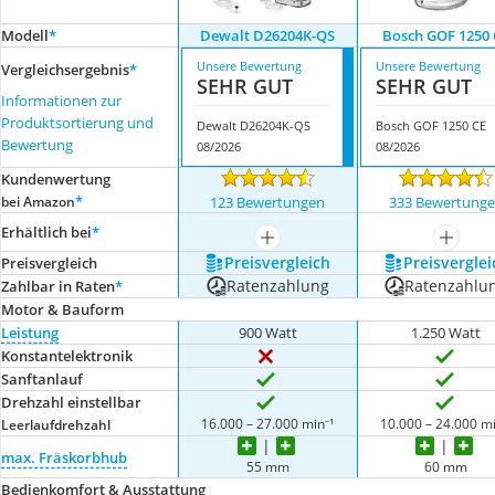
Modell
*
Dewalt D26204K-QS
Bosch GOF 1250 
Unsere Bewertung
Unsere Bewertung
Vergleichsergebnis
*
SEHR GUT
SEHR GUT
Informationen zur
Produktsortierung und
Dewalt D26204K-QS
Bosch GOF 1250 CE
Bewertung
08/2026
08/2026
Kundenwertung
*
bei Amazon
123 Bewertungen
333 Bewertung
Erhältlich bei
*
mehr anzeigen
mehr a
Preis­vergleich
Preis­verglei
Preis­vergleich
Ratenzahlung
Ratenzahlu
Zahlbar in Raten
*
Motor & Bauform
Leistung
900 Watt
1.250 Watt
Konstantelektronik
Sanftanlauf
Drehzahl einstellbar
16.000 – 27.000 min⁻¹
10.000 – 24.000 mi
Leerlaufdrehzahl
max. Fräskorbhub
55 mm
60 mm
Bedienkomfort & Ausstattung