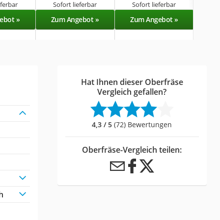
eferbar
Sofort lieferbar
Sofort lieferbar
Sof
ebot »
Zum Angebot »
Zum Angebot »
Zu
Hat Ihnen dieser Oberfräse
Vergleich gefallen?
4,3 / 5
(72) Bewertungen
Oberfräse-Vergleich teilen:
h