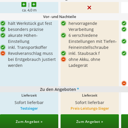
ca. 4,0 m
Vor- und Nachteile
hält Werkstück gut fest
hervorragende
besonders präzise
Verarbeitung
akurate Höhen-
6 verschiedene
Einstellung
Einstellungen mit Tiefen-
inkl. Transportkoffer
Feineinstellschraube
Revolveranschlag muss
inkl. Staubsack f
bei Erstgebrauch justiert
ohne Akku, ohne
werden
Ladegerät
Zu den Angeboten
*
Lieferzeit
Lieferzeit
Sofort lieferbar
Sofort lieferbar
Testsieger
Preis-Leistungs-Sieger
Zum Angebot »
Zum Angebot »