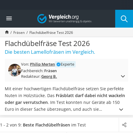
Die beliebtesten Vergleiche nach Kategorie
Vergleich
Baumarkt
Tresor feuerfest
Fräsen
Flachdübelfräse Test 2026
Makita-Akku-Rasenmäher
Kappsäge
Flachdübelfräse Test 2026
Smartes Türschloss
Die besten Lamellofräsen im Vergleich.
Akku-Rasentrimmer
Feuchtigkeitsmessgerät
Von:
Philip Merten
Experte
Split-Klimaanlage 2 Innengeräte
Fachbereich:
Fräsen
Pelletofen
Redakteur:
Georg B.
Bohrmaschine
Tiefbrunnenpumpe
Mit einer hochwertigen Flachdübelfräse setzen Sie perfekte
Fliesenschneider
Nuten in Holzstücke. Das
Fräsblatt darf dabei nicht wackeln
Hochdruckreiniger
oder gar verrutschen
. Im Test konnten nur Geräte ab 150
Doppelschleifer
Euro in dieser Sache überzeugen, und auch sie
Überwachungskamera
unterscheiden sich noch einmal deutlich in Ausstattung und
Benzinrasenmäher mit Elektrostart
Komfortaspekten
: Die Winkeleinstellung ist unterschiedlich
1 - 2 von 9:
Beste Flachdübelfräsen
im Test
Akku-Laubsauger
gut gelöst, macht teils einen wackeligen Eindruck. Manche