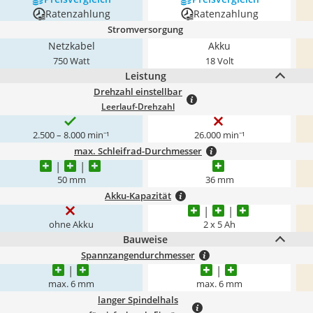
Ratenzahlung
Ratenzahlung
Stromversorgung
Netzkabel
Akku
750 Watt
18 Volt
Leistung
Drehzahl einstellbar
Leerlauf-Drehzahl
2.500 – 8.000 min⁻¹
26.000 min⁻¹
max. Schleifrad-Durchmesser
50 mm
36 mm
Akku-Kapazität
ohne Akku
2 x 5 Ah
Bauweise
Spannzangendurchmesser
max. 6 mm
max. 6 mm
langer Spindelhals