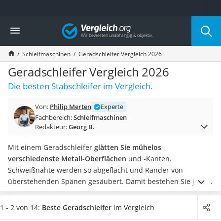
Die beliebtesten Vergleiche nach Kategorie
Vergleich
Baumarkt
Tresor feuerfest
Schleifmaschinen
Geradschleifer Vergleich 2026
Makita-Akku-Rasenmäher
Kappsäge
Geradschleifer Vergleich 2026
Smartes Türschloss
Die besten Stabschleifer im Vergleich.
Akku-Rasentrimmer
Feuchtigkeitsmessgerät
Von:
Philip Merten
Experte
Split-Klimaanlage 2 Innengeräte
Fachbereich:
Schleifmaschinen
Pelletofen
Redakteur:
Georg B.
Bohrmaschine
Tiefbrunnenpumpe
Mit einem Geradschleifer
glätten Sie mühelos
Fliesenschneider
verschiedenste Metall-Oberflächen
und -Kanten.
Hochdruckreiniger
Schweißnähte werden so abgeflacht und Ränder von
Doppelschleifer
überstehenden Spänen gesäubert. Damit bestehen Sie jeden
Überwachungskamera
noch so schwierigen Handwerker-Test.
Wählen Sie jetzt aus
Benzinrasenmäher mit Elektrostart
unserer Geradschleifer-Vergleichstabelle ein Akku-Gerät aus,
1 - 2 von 14:
Beste Geradschleifer
im Vergleich
Akku-Laubsauger
wenn Sie auch die Anschaffung weiterer
Akku-