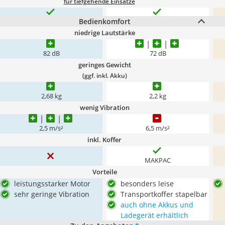
für tiefgehende Einsätze
Bedienkomfort
niedrige Lautstärke
82 dB
72 dB
geringes Gewicht
(ggf. inkl. Akku)
2,68 kg
2,2 kg
wenig Vibration
2,5 m/s²
6,5 m/s²
inkl. Koffer
MAKPAC
Vorteile
leistungsstarker Motor
besonders leise
sehr geringe Vibration
Transportkoffer stapelbar
auch ohne Akkus und
Ladegerät erhältlich